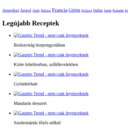
Francia
Amerikai
Görög
Angol
Indiai
Arab
Japán
Kanadai
Balkáni
Holland
Kí
Legújabb
Receptek
Bodzavirág borpongyolában
Körte fehérborban, szőlőlevelekben
Gyömbérhab
Mandarin desszert
Szedermártás főzés nélkül