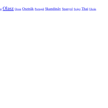
Olasz
Skandináv
Thai
Osztrák
Spanyol
et
Orosz
Portugál
Svájci
Ukrán