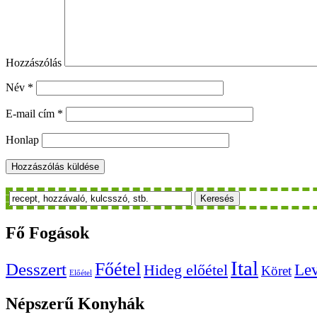
Hozzászólás
Név
*
E-mail cím
*
Honlap
Keresés
Fő
Fogások
Ital
Főétel
Desszert
Le
Hideg előétel
Köret
Előétel
Népszerű
Konyhák