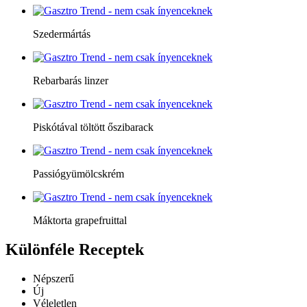
Szedermártás
Rebarbarás linzer
Piskótával töltött őszibarack
Passiógyümölcskrém
Máktorta grapefruittal
Különféle
Receptek
Népszerű
Új
Véleletlen