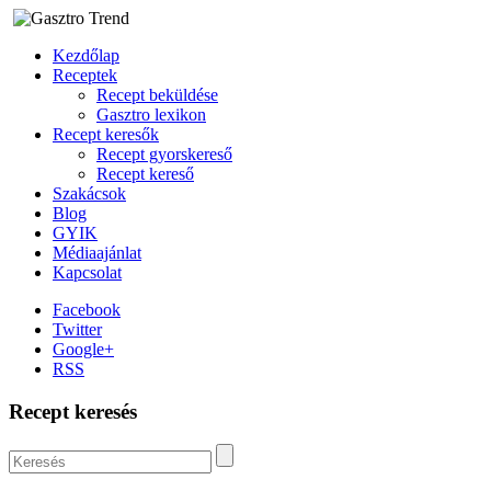
Kezdőlap
Receptek
Recept beküldése
Gasztro lexikon
Recept keresők
Recept gyorskereső
Recept kereső
Szakácsok
Blog
GYIK
Médiaajánlat
Kapcsolat
Facebook
Twitter
Google+
RSS
Recept keresés