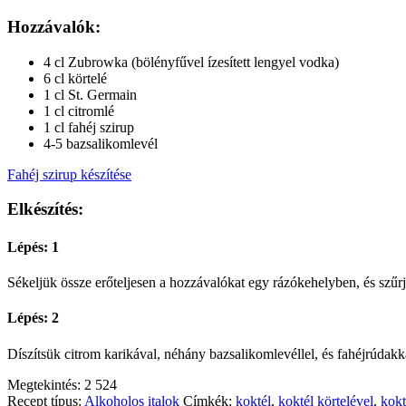
Hozzávalók:
4 cl Zubrowka (bölényfűvel ízesített lengyel vodka)
6 cl körtelé
1 cl St. Germain
1 cl citromlé
1 cl fahéj szirup
4-5 bazsalikomlevél
Fahéj szirup készítése
Elkészítés:
Lépés: 1
Sékeljük össze erőteljesen a hozzávalókat egy rázókehelyben, és szűrjü
Lépés: 2
Díszítsük citrom karikával, néhány bazsalikomlevéllel, és fahéjrúdakka
Megtekintés:
2 524
Recept típus:
Alkoholos italok
Címkék:
koktél
,
koktél körtelével
,
kokt