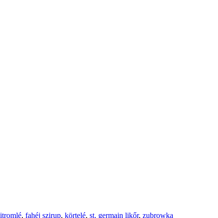
itromlé
,
fahéj szirup
,
körtelé
,
st. germain likőr
,
zubrowka