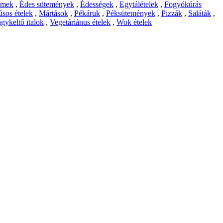
emek
,
Édes sütemények
,
Édességek
,
Egytálételek
,
Fogyókúrás
sos ételek
,
Mártások
,
Pékáruk
,
Péksütemények
,
Pizzák
,
Saláták
,
gykeltő italok
,
Vegetáriánus ételek
,
Wok ételek