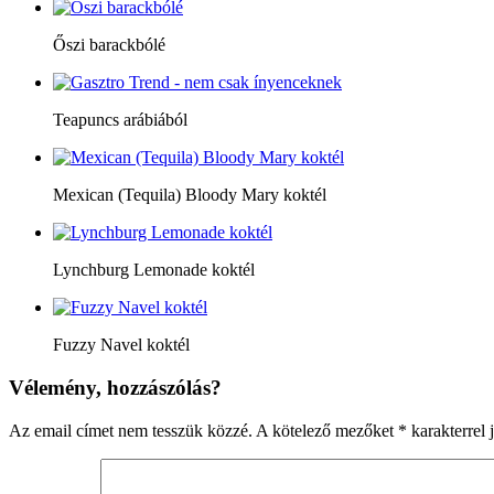
Őszi barackbólé
Teapuncs arábiából
Mexican (Tequila) Bloody Mary koktél
Lynchburg Lemonade koktél
Fuzzy Navel koktél
Vélemény, hozzászólás?
Az email címet nem tesszük közzé.
A kötelező mezőket
*
karakterrel j