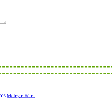
ves
Meleg előétel