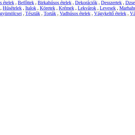
 ételek
,
Befőttek
,
Birkahúsos ételek
,
Dekorációk
,
Desszertek
,
Dzs
,
Húsételek
,
Italok
,
Köretek
,
Krémek
,
Lekvárok
,
Levesek
,
Marhahú
 gyümölcsei
,
Tészták
,
Torták
,
Vadhúsos ételek
,
Vágykeltő ételek
,
Vá