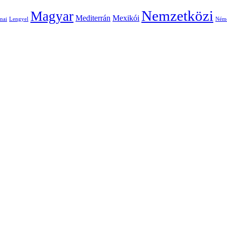
Nemzetközi
Magyar
Mediterrán
Mexikói
nai
Lengyel
Ném