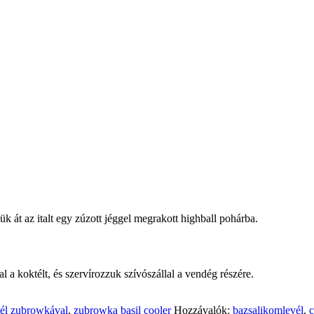
k át az italt egy zúzott jéggel megrakott highball pohárba.
l a koktélt, és szervírozzuk szívószállal a vendég részére.
él zubrowkával
,
zubrowka basil cooler
Hozzávalók:
bazsalikomlevél
,
c