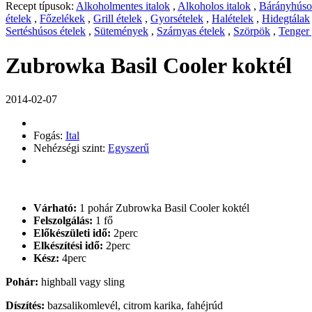
Recept típusok:
Alkoholmentes italok
,
Alkoholos italok
,
Bárányhúsos
ételek
,
Főzelékek
,
Grill ételek
,
Gyorsételek
,
Halételek
,
Hidegtálak
Sertéshúsos ételek
,
Sütemények
,
Szárnyas ételek
,
Szörpök
,
Tenger
Zubrowka Basil Cooler koktél
2014-02-07
Fogás:
Ital
Nehézségi szint:
Egyszerű
Várható:
1 pohár Zubrowka Basil Cooler koktél
Felszolgálás:
1 fő
Előkészületi idő:
2perc
Elkészítési idő:
2perc
Kész:
4perc
Pohár:
highball vagy sling
Díszítés:
bazsalikomlevél, citrom karika, fahéjrúd