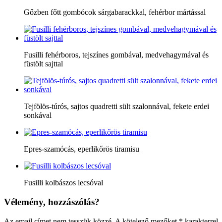
Gőzben főtt gombócok sárgabarackkal, fehérbor mártással
Fusilli fehérboros, tejszínes gombával, medvehagymával és
füstölt sajttal
Tejfölös-túrós, sajtos quadretti sült szalonnával, fekete erdei
sonkával
Epres-szamócás, eperlikőrös tiramisu
Fusilli kolbászos lecsóval
Vélemény, hozzászólás?
Az email címet nem tesszük közzé.
A kötelező mezőket
*
karakterrel