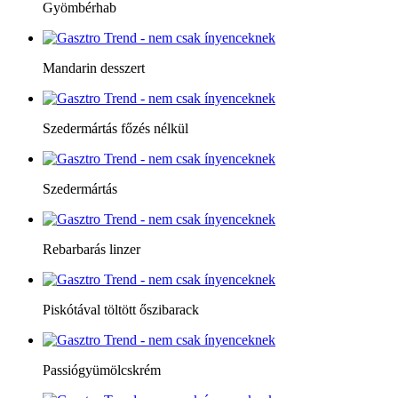
Gyömbérhab
Mandarin desszert
Szedermártás főzés nélkül
Szedermártás
Rebarbarás linzer
Piskótával töltött őszibarack
Passiógyümölcskrém