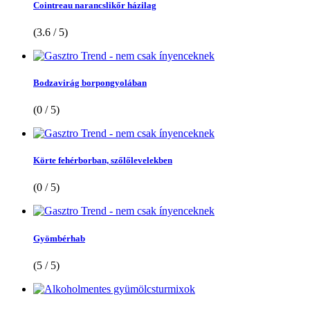
Cointreau narancslikőr házilag
(3.6 / 5)
Bodzavirág borpongyolában
(0 / 5)
Körte fehérborban, szőlőlevelekben
(0 / 5)
Gyömbérhab
(5 / 5)