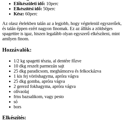
Előkészületi idő:
10perc
Elkészítési idő:
50perc
Kész:
60perc
Az olasz ételekben talán az a legjobb, hogy végtelenül egyszerűek,
és talán éppen ezért nagyon finomak. Ez az állítás a zöldséges
spagettire is igaz, hiszen legalább olyan egyszerű elkészíteni, mint
amilyen finom.
Hozzávalók:
1/2 kg spagetti tészta, al dentére főzve
10 dkg reszelt parmezán sajt
25 dkg paradicsom, meghámozva és felkockázva
1 kis fej vöröshagyma, apróra vágva
25 dkg gomba, apróra vágva
2 gerezd fokhagyma, apróra vágva
olívaolaj
friss bazsalikom, vagy pesto
só
bors
Elkészítés: