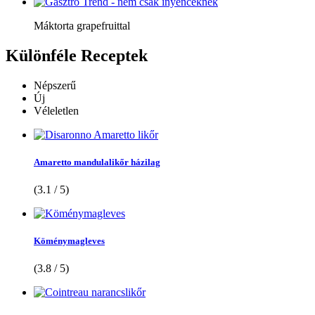
Máktorta grapefruittal
Különféle
Receptek
Népszerű
Új
Véleletlen
Amaretto mandulalikőr házilag
(3.1 / 5)
Köménymagleves
(3.8 / 5)