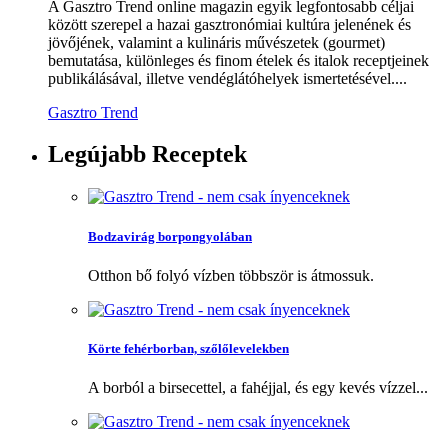
A Gasztro Trend online magazin egyik legfontosabb céljai
között szerepel a hazai gasztronómiai kultúra jelenének és
jövőjének, valamint a kulináris művészetek (gourmet)
bemutatása, különleges és finom ételek és italok receptjeinek
publikálásával, illetve vendéglátóhelyek ismertetésével....
Gasztro Trend
Legújabb
Receptek
Bodzavirág borpongyolában
Otthon bő folyó vízben többször is átmossuk.
Körte fehérborban, szőlőlevelekben
A borból a birsecettel, a fahéjjal, és egy kevés vízzel...