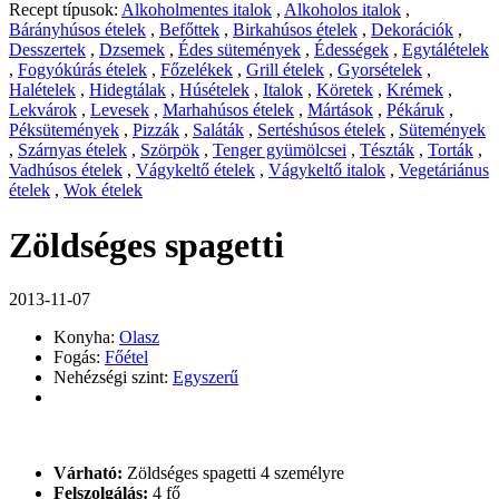
Recept típusok:
Alkoholmentes italok
,
Alkoholos italok
,
Bárányhúsos ételek
,
Befőttek
,
Birkahúsos ételek
,
Dekorációk
,
Desszertek
,
Dzsemek
,
Édes sütemények
,
Édességek
,
Egytálételek
,
Fogyókúrás ételek
,
Főzelékek
,
Grill ételek
,
Gyorsételek
,
Halételek
,
Hidegtálak
,
Húsételek
,
Italok
,
Köretek
,
Krémek
,
Lekvárok
,
Levesek
,
Marhahúsos ételek
,
Mártások
,
Pékáruk
,
Péksütemények
,
Pizzák
,
Saláták
,
Sertéshúsos ételek
,
Sütemények
,
Szárnyas ételek
,
Szörpök
,
Tenger gyümölcsei
,
Tészták
,
Torták
,
Vadhúsos ételek
,
Vágykeltő ételek
,
Vágykeltő italok
,
Vegetáriánus
ételek
,
Wok ételek
Zöldséges spagetti
2013-11-07
Konyha:
Olasz
Fogás:
Főétel
Nehézségi szint:
Egyszerű
Várható:
Zöldséges spagetti 4 személyre
Felszolgálás:
4 fő