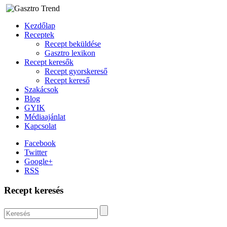
Kezdőlap
Receptek
Recept beküldése
Gasztro lexikon
Recept keresők
Recept gyorskereső
Recept kereső
Szakácsok
Blog
GYIK
Médiaajánlat
Kapcsolat
Facebook
Twitter
Google+
RSS
Recept keresés