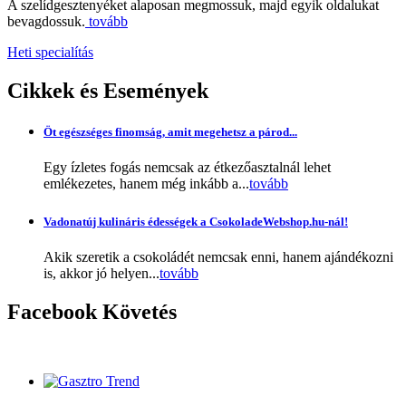
A szelídgesztenyéket alaposan megmossuk, majd egyik oldalukat
bevagdossuk.
tovább
Heti specialítás
Cikkek
és Események
Öt egészséges finomság, amit megehetsz a párod...
Egy ízletes fogás nemcsak az étkezőasztalnál lehet
emlékezetes, hanem még inkább a...
tovább
Vadonatúj kulináris édességek a CsokoladeWebshop.hu-nál!
Akik szeretik a csokoládét nemcsak enni, hanem ajándékozni
is, akkor jó helyen...
tovább
Facebook
Követés