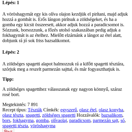
Lépés: 1
A vöröshagymát egy kis olíva olajon kezdjük el pirítani, majd adjuk
hozzá a gombát is. Erős lángon pirítsuk a zöldségeket, és ha a
gomba egy kicsit összeesett, akkor adjuk hozzá a paradicsomot is.
Sózzunk, borsozzunk, a főzés utolsó szakaszában pedig adjuk a
fokhagymát is az ételhez. Mielőtt elzárnánk a lángot az étel alatt,
dobjunk rá jó sok friss bazsalikomot.
Lépés: 2
A zöldséges spagetti alapot halmozzuk rá a kifőtt spagetti tésztára,
szórjuk meg a reszelt parmezán sajttal, és már fogyaszthatjuk is.
Tipp:
A zöldséges spagettihez válasszanak egy nagyon könnyű, száraz
rosé bort.
Megtekintés:
7 891
Recept típus:
Tészták
Címkék:
egyszerű
,
olasz étel
,
olasz konyha
,
olasz tészta
,
spagetti
,
zöldséges spagetti
Hozzávalók:
bazsalikom
,
bors
,
fokhagyma
,
gomba
,
olívaolaj
,
paradicsom
,
parmezán sajt
,
só
,
spagetti tészta
,
vöröshagyma