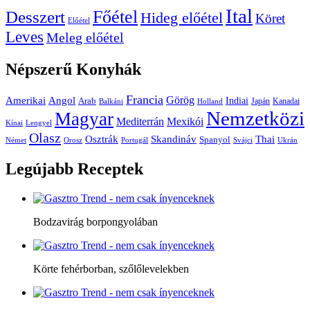
Ital
Főétel
Desszert
Hideg előétel
Köret
Előétel
Leves
Meleg előétel
Népszerű
Konyhák
Francia
Amerikai
Görög
Angol
Indiai
Arab
Japán
Kanadai
Balkáni
Holland
Nemzetközi
Magyar
Mediterrán
Mexikói
Kínai
Lengyel
Olasz
Skandináv
Thai
Osztrák
Spanyol
Német
Orosz
Portugál
Svájci
Ukrán
Legújabb
Receptek
Bodzavirág borpongyolában
Körte fehérborban, szőlőlevelekben