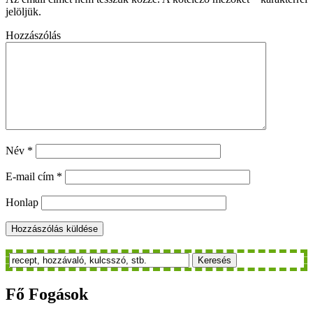
jelöljük.
Hozzászólás
Név
*
E-mail cím
*
Honlap
Keresés
Fő
Fogások