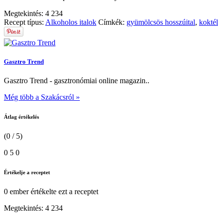
Megtekintés:
4 234
Recept típus:
Alkoholos italok
Címkék:
gyümölcsös hosszúital
,
koktél
Gasztro Trend
Gasztro Trend - gasztronómiai online magazin..
Még több a Szakácsról »
Átlag értékelés
(0 / 5)
0
5
0
Értékelje a receptet
0 ember
értékelte ezt a receptet
Megtekintés:
4 234