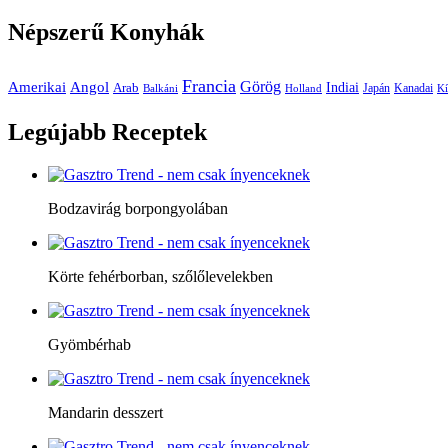
Népszerű
Konyhák
Francia
Amerikai
Görög
Angol
Indiai
Arab
Japán
Kanadai
Balkáni
Holland
Kí
Legújabb
Receptek
Bodzavirág borpongyolában
Körte fehérborban, szőlőlevelekben
Gyömbérhab
Mandarin desszert