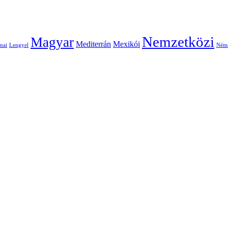
Nemzetközi
Magyar
Mediterrán
Mexikói
nai
Lengyel
Ném