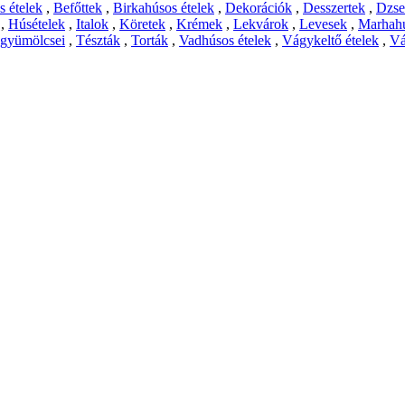
 ételek
,
Befőttek
,
Birkahúsos ételek
,
Dekorációk
,
Desszertek
,
Dzs
,
Húsételek
,
Italok
,
Köretek
,
Krémek
,
Lekvárok
,
Levesek
,
Marhahú
 gyümölcsei
,
Tészták
,
Torták
,
Vadhúsos ételek
,
Vágykeltő ételek
,
Vá