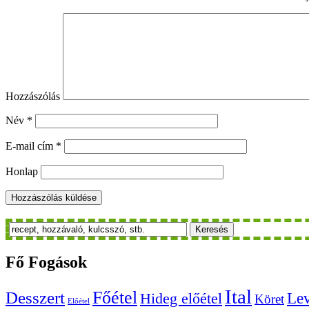
Hozzászólás
Név
*
E-mail cím
*
Honlap
Keresés
Fő
Fogások
Ital
Főétel
Desszert
Le
Hideg előétel
Köret
Előétel