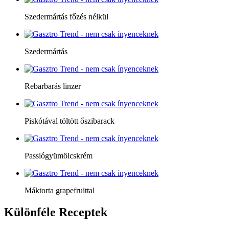
Szedermártás főzés nélkül
Szedermártás
Rebarbarás linzer
Piskótával töltött őszibarack
Passiógyümölcskrém
Máktorta grapefruittal
Különféle
Receptek