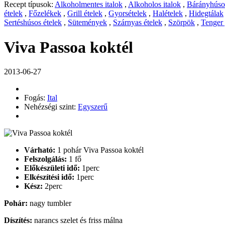
Recept típusok:
Alkoholmentes italok
,
Alkoholos italok
,
Bárányhúsos
ételek
,
Főzelékek
,
Grill ételek
,
Gyorsételek
,
Halételek
,
Hidegtálak
Sertéshúsos ételek
,
Sütemények
,
Szárnyas ételek
,
Szörpök
,
Tenger
Viva Passoa koktél
2013-06-27
Fogás:
Ital
Nehézségi szint:
Egyszerű
Várható:
1 pohár Viva Passoa koktél
Felszolgálás:
1 fő
Előkészületi idő:
1perc
Elkészítési idő:
1perc
Kész:
2perc
Pohár:
nagy tumbler
Díszítés:
narancs szelet és friss málna