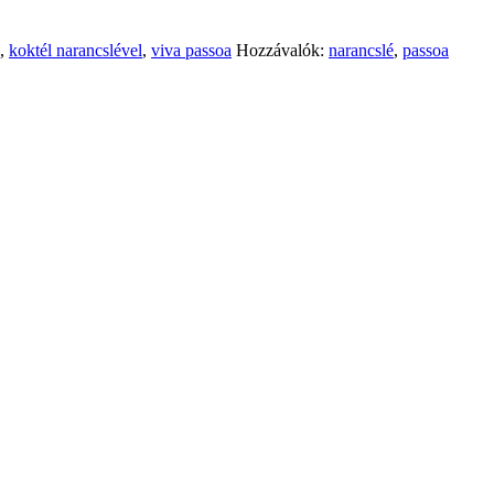
,
koktél narancslével
,
viva passoa
Hozzávalók:
narancslé
,
passoa