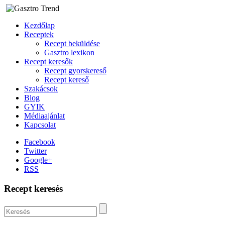
Kezdőlap
Receptek
Recept beküldése
Gasztro lexikon
Recept keresők
Recept gyorskereső
Recept kereső
Szakácsok
Blog
GYIK
Médiaajánlat
Kapcsolat
Facebook
Twitter
Google+
RSS
Recept keresés