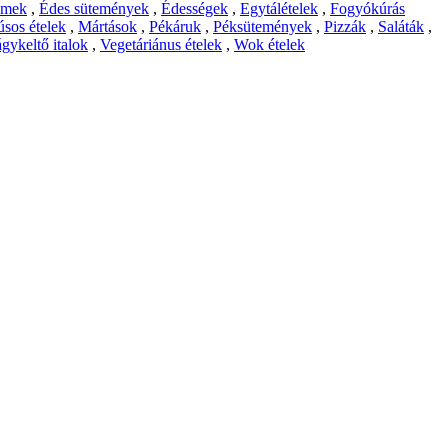
emek
,
Édes sütemények
,
Édességek
,
Egytálételek
,
Fogyókúrás
sos ételek
,
Mártások
,
Pékáruk
,
Péksütemények
,
Pizzák
,
Saláták
,
gykeltő italok
,
Vegetáriánus ételek
,
Wok ételek