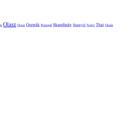
Olasz
Skandináv
Thai
Osztrák
Spanyol
et
Orosz
Portugál
Svájci
Ukrán