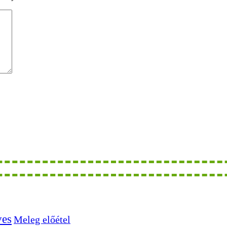
ves
Meleg előétel