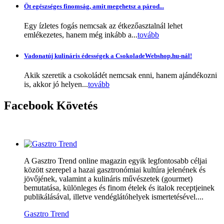
Öt egészséges finomság, amit megehetsz a párod...
Egy ízletes fogás nemcsak az étkezőasztalnál lehet
emlékezetes, hanem még inkább a...
tovább
Vadonatúj kulináris édességek a CsokoladeWebshop.hu-nál!
Akik szeretik a csokoládét nemcsak enni, hanem ajándékozni
is, akkor jó helyen...
tovább
Facebook
Követés
A Gasztro Trend online magazin egyik legfontosabb céljai
között szerepel a hazai gasztronómiai kultúra jelenének és
jövőjének, valamint a kulináris művészetek (gourmet)
bemutatása, különleges és finom ételek és italok receptjeinek
publikálásával, illetve vendéglátóhelyek ismertetésével....
Gasztro Trend