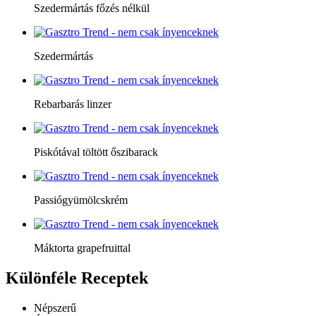
Szedermártás főzés nélkül
Szedermártás
Rebarbarás linzer
Piskótával töltött őszibarack
Passiógyümölcskrém
Máktorta grapefruittal
Különféle
Receptek
Népszerű