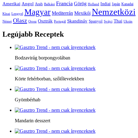
Francia
Amerikai
Görög
Angol
Indiai
Arab
Japán
Kanadai
Balkáni
Holland
Nemzetközi
Magyar
Mediterrán
Mexikói
Kínai
Lengyel
Olasz
Skandináv
Thai
Osztrák
Spanyol
Német
Orosz
Portugál
Svájci
Ukrán
Legújabb
Receptek
Bodzavirág borpongyolában
Körte fehérborban, szőlőlevelekben
Gyömbérhab
Mandarin desszert