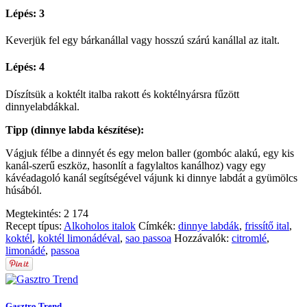
Lépés: 3
Keverjük fel egy bárkanállal vagy hosszú szárú kanállal az italt.
Lépés: 4
Díszítsük a koktélt italba rakott és koktélnyársra fűzött
dinnyelabdákkal.
Tipp (dinnye labda készítése):
Vágjuk félbe a dinnyét és egy melon baller (gombóc alakú, egy kis
kanál-szerű eszköz, hasonlít a fagylaltos kanálhoz) vagy egy
kávéadagoló kanál segítségével vájunk ki dinnye labdát a gyümölcs
húsából.
Megtekintés:
2 174
Recept típus:
Alkoholos italok
Címkék:
dinnye labdák
,
frissítő ital
,
koktél
,
koktél limonádéval
,
sao passoa
Hozzávalók:
citromlé
,
limonádé
,
passoa
Gasztro Trend