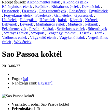
Recept típusok:
Alkoholmentes italok
,
Alkoholos italok
,
Bárányhúsos ételek
,
Befőttek
,
Birkahúsos ételek
,
Dekorációk
,
Desszertek
,
Dzsemek
,
Édes sütemények
,
Édességek
,
Egytálételek
,
Fogyókúrás ételek
,
Főzelékek
,
Grill ételek
,
Gyorsételek
,
Halételek
,
Hidegtálak
,
Húsételek
,
Italok
,
Köretek
,
Krémek
,
Lekvárok
,
Levesek
,
Marhahúsos ételek
,
Mártások
,
Pékáruk
,
Péksütemények
,
Pizzák
,
Saláták
,
Sertéshúsos ételek
,
Sütemények
,
Szárnyas ételek
,
Szörpök
,
Tenger gyümölcsei
,
Tészták
,
Torták
,
Vadhúsos ételek
,
Vágykeltő ételek
,
Vágykeltő italok
,
Vegetáriánus
ételek
,
Wok ételek
Sao Passoa koktél
2013-06-27
Fogás:
Ital
Nehézségi szint:
Egyszerű
Várható:
1 pohár Sao Passoa koktél
Felszolgálás:
1 fő