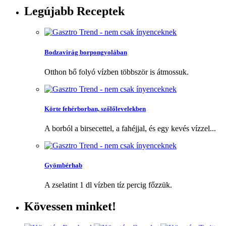
Legújabb
Receptek
Bodzavirág borpongyolában
Otthon bő folyó vízben többször is átmossuk.
Körte fehérborban, szőlőlevelekben
A borból a birsecettel, a fahéjjal, és egy kevés vízzel...
Gyömbérhab
A zselatint 1 dl vízben tíz percig főzzük.
Kövessen
minket!