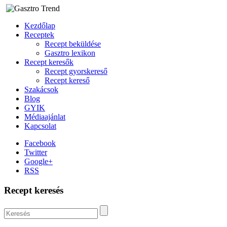
Kezdőlap
Receptek
Recept beküldése
Gasztro lexikon
Recept keresők
Recept gyorskereső
Recept kereső
Szakácsok
Blog
GYIK
Médiaajánlat
Kapcsolat
Facebook
Twitter
Google+
RSS
Recept keresés