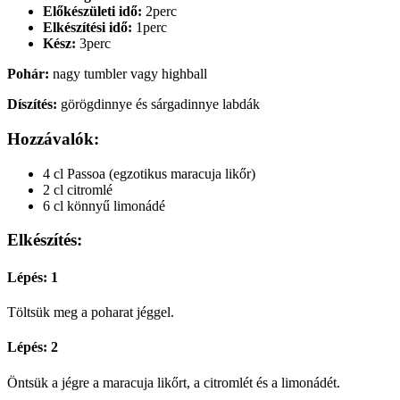
Előkészületi idő:
2perc
Elkészítési idő:
1perc
Kész:
3perc
Pohár:
nagy tumbler vagy highball
Díszítés:
görögdinnye és sárgadinnye labdák
Hozzávalók:
4 cl Passoa (egzotikus maracuja likőr)
2 cl citromlé
6 cl könnyű limonádé
Elkészítés:
Lépés: 1
Töltsük meg a poharat jéggel.
Lépés: 2
Öntsük a jégre a maracuja likőrt, a citromlét és a limonádét.