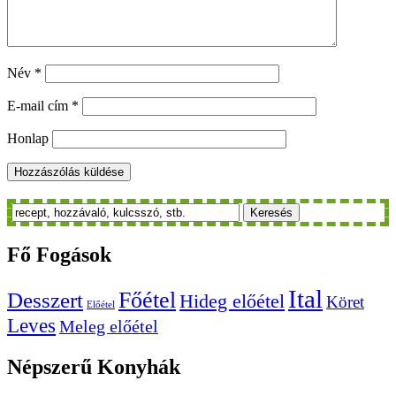
Név
*
E-mail cím
*
Honlap
Keresés
Fő
Fogások
Ital
Főétel
Desszert
Hideg előétel
Köret
Előétel
Leves
Meleg előétel
Népszerű
Konyhák