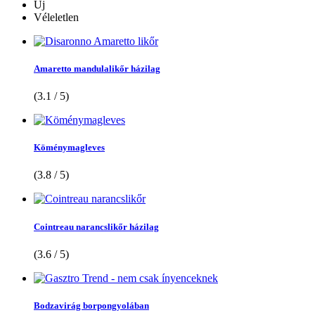
Új
Véleletlen
Amaretto mandulalikőr házilag
(3.1 / 5)
Köménymagleves
(3.8 / 5)
Cointreau narancslikőr házilag
(3.6 / 5)
Bodzavirág borpongyolában