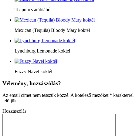
Teapuncs arábiából
Mexican (Tequila) Bloody Mary koktél
Lynchburg Lemonade koktél
Fuzzy Navel koktél
Vélemény, hozzászólás?
Az email címet nem tesszük közzé.
A kötelező mezőket
*
karakterrel
jelöljük.
Hozzászólás