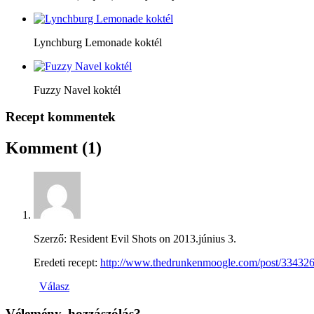
Lynchburg Lemonade koktél
Fuzzy Navel koktél
Recept kommentek
Komment
(1)
Szerző: Resident Evil Shots on
2013.június 3.
Eredeti recept:
http://www.thedrunkenmoogle.com/post/3343266
Válasz
Vélemény, hozzászólás?