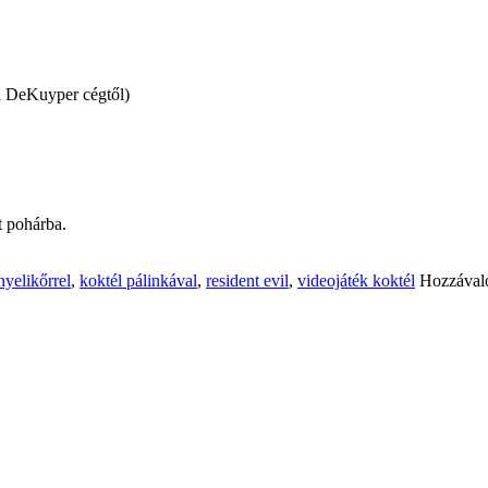
 a DeKuyper cégtől)
t pohárba.
nyelikőrrel
,
koktél pálinkával
,
resident evil
,
videojáték koktél
Hozzával