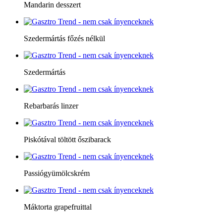
Mandarin desszert
Szedermártás főzés nélkül
Szedermártás
Rebarbarás linzer
Piskótával töltött őszibarack
Passiógyümölcskrém
Máktorta grapefruittal