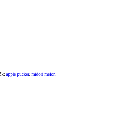
ók:
apple pucker
,
midori melon