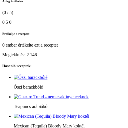
Átlag értékelés
(0 / 5)
0
5
0
Értékelje a receptet
0 ember
értékelte ezt a receptet
Megtekintés:
2 146
Hasonló receptek:
Őszi barackbólé
Teapuncs arábiából
Mexican (Tequila) Bloody Mary koktél