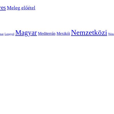
ves
Meleg előétel
Nemzetközi
Magyar
Mediterrán
Mexikói
nai
Lengyel
Ném