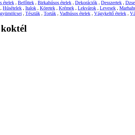
 ételek
,
Befőttek
,
Birkahúsos ételek
,
Dekorációk
,
Desszertek
,
Dzs
,
Húsételek
,
Italok
,
Köretek
,
Krémek
,
Lekvárok
,
Levesek
,
Marhahú
 gyümölcsei
,
Tészták
,
Torták
,
Vadhúsos ételek
,
Vágykeltő ételek
,
Vá
 koktél