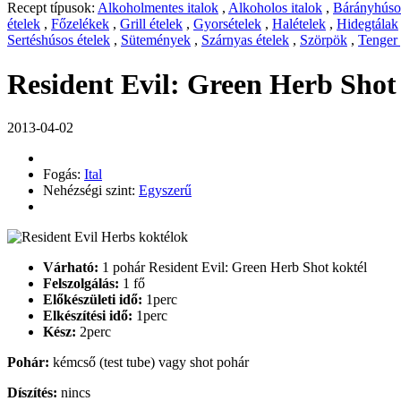
Recept típusok:
Alkoholmentes italok
,
Alkoholos italok
,
Bárányhúsos
ételek
,
Főzelékek
,
Grill ételek
,
Gyorsételek
,
Halételek
,
Hidegtálak
Sertéshúsos ételek
,
Sütemények
,
Szárnyas ételek
,
Szörpök
,
Tenger
Resident Evil: Green Herb Shot
2013-04-02
Fogás:
Ital
Nehézségi szint:
Egyszerű
Várható:
1 pohár Resident Evil: Green Herb Shot koktél
Felszolgálás:
1 fő
Előkészületi idő:
1perc
Elkészítési idő:
1perc
Kész:
2perc
Pohár:
kémcső (test tube) vagy shot pohár
Díszítés:
nincs