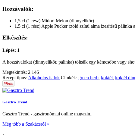
Hozzávalók:
1,5 cl (1 rész) Midori Melon (dinnyelikőr)
1,5 cl (1 rész) Apple Pucker (zöld színű alma ízesítésű pálinka
Elkészítés:
Lépés: 1
A hozzávalókat (dinnyelikőr, pálinka) töltsük egy kémcsőbe vagy sho
Megtekintés:
2 146
Recept típus:
Alkoholos italok
Címkék:
green herb
,
koktél
,
koktél din
Gasztro Trend
Gasztro Trend - gasztronómiai online magazin..
Még több a Szakácsról »