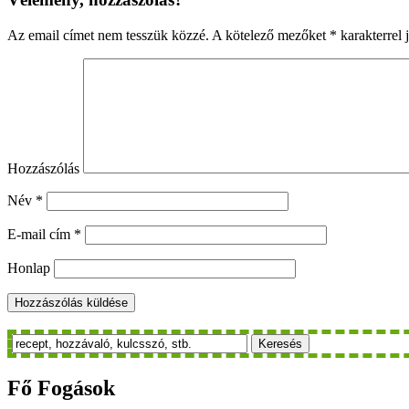
Az email címet nem tesszük közzé.
A kötelező mezőket
*
karakterrel j
Hozzászólás
Név
*
E-mail cím
*
Honlap
Keresés
Fő
Fogások