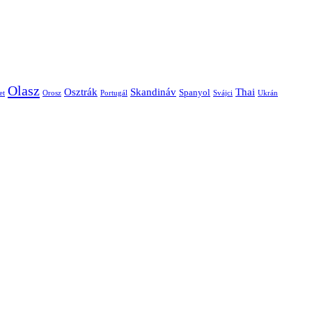
Olasz
Skandináv
Thai
Osztrák
Spanyol
et
Orosz
Portugál
Svájci
Ukrán