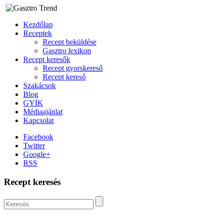
Kezdőlap
Receptek
Recept beküldése
Gasztro lexikon
Recept keresők
Recept gyorskereső
Recept kereső
Szakácsok
Blog
GYIK
Médiaajánlat
Kapcsolat
Facebook
Twitter
Google+
RSS
Recept keresés