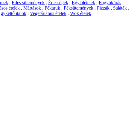
emek
,
Édes sütemények
,
Édességek
,
Egytálételek
,
Fogyókúrás
sos ételek
,
Mártások
,
Pékáruk
,
Péksütemények
,
Pizzák
,
Saláták
,
gykeltő italok
,
Vegetáriánus ételek
,
Wok ételek