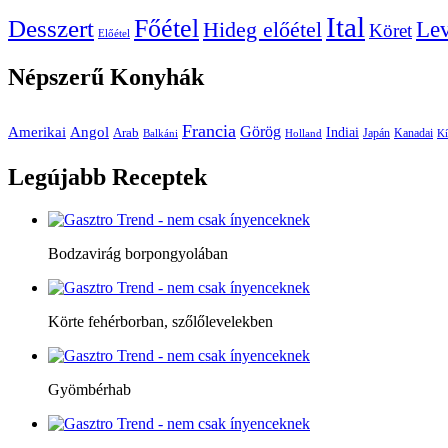
Ital
Főétel
Desszert
Le
Hideg előétel
Köret
Előétel
Népszerű
Konyhák
Francia
Amerikai
Görög
Angol
Indiai
Arab
Japán
Kanadai
Balkáni
Holland
Kí
Legújabb
Receptek
Bodzavirág borpongyolában
Körte fehérborban, szőlőlevelekben
Gyömbérhab