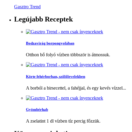
Gasztro Trend
Legújabb
Receptek
Bodzavirág borpongyolában
Otthon bő folyó vízben többször is átmossuk.
Körte fehérborban, szőlőlevelekben
A borból a birsecettel, a fahéjjal, és egy kevés vízzel...
Gyömbérhab
A zselatint 1 dl vízben tíz percig főzzük.