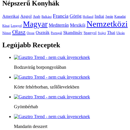
Népszerű
Konyhák
Francia
Amerikai
Görög
Angol
Indiai
Arab
Japán
Kanadai
Balkáni
Holland
Nemzetközi
Magyar
Mediterrán
Mexikói
Kínai
Lengyel
Olasz
Skandináv
Thai
Osztrák
Spanyol
Német
Orosz
Portugál
Svájci
Ukrán
Legújabb
Receptek
Bodzavirág borpongyolában
Körte fehérborban, szőlőlevelekben
Gyömbérhab
Mandarin desszert