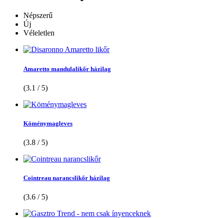
Népszerű
Új
Véleletlen
Amaretto mandulalikőr házilag
(3.1 / 5)
Köménymagleves
(3.8 / 5)
Cointreau narancslikőr házilag
(3.6 / 5)