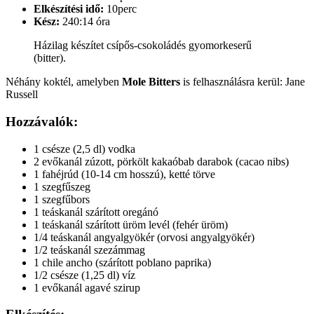
Elkészítési idő:
10perc
Kész:
240:14 óra
Házilag készítet csípős-csokoládés gyomorkeserű
(bitter).
Néhány koktél, amelyben
Mole Bitters
is felhasználásra kerül: Jane
Russell
Hozzávalók:
1 csésze (2,5 dl) vodka
2 evőkanál zúzott, pörkölt kakaóbab darabok (cacao nibs)
1 fahéjrúd (10-14 cm hosszú), ketté törve
1 szegfűszeg
1 szegfűbors
1 teáskanál szárított oregánó
1 teáskanál szárított üröm levél (fehér üröm)
1/4 teáskanál angyalgyökér (orvosi angyalgyökér)
1/2 teáskanál szezámmag
1 chile ancho (szárított poblano paprika)
1/2 csésze (1,25 dl) víz
1 evőkanál agavé szirup