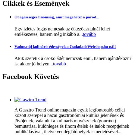
Cikkek
és Események
Öt egészséges finomság, amit megehetsz a párod...
Egy ízletes fogás nemcsak az étkezőasztalnál lehet
emlékezetes, hanem még inkább a...
tovább
Vadonatúj kulináris édességek a CsokoladeWebshop.hu-nál!
Akik szeretik a csokoládét nemcsak enni, hanem ajándékozni
is, akkor jó helyen...
tovább
Facebook
Követés
A Gasztro Trend online magazin egyik legfontosabb céljai
között szerepel a hazai gasztronómiai kultúra jelenének és
jövőjének, valamint a kulináris művészetek (gourmet)
bemutatása, különleges és finom ételek és italok receptjeinek
publikálásával, illetve vendéglátóhelyek ismertetésével....