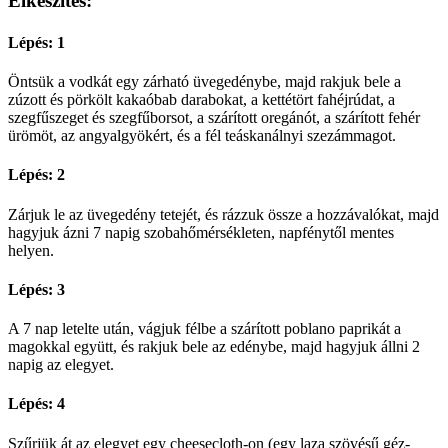
Elkészítés:
Lépés: 1
Öntsük a vodkát egy zárható üvegedénybe, majd rakjuk bele a
zúzott és pörkölt kakaóbab darabokat, a kettétört fahéjrúdat, a
szegfűszeget és szegfűborsot, a szárított oregánót, a szárított fehér
ürömöt, az angyalgyökért, és a fél teáskanálnyi szezámmagot.
Lépés: 2
Zárjuk le az üvegedény tetejét, és rázzuk össze a hozzávalókat, majd
hagyjuk ázni 7 napig szobahőmérsékleten, napfénytől mentes
helyen.
Lépés: 3
A 7 nap letelte után, vágjuk félbe a szárított poblano paprikát a
magokkal együtt, és rakjuk bele az edénybe, majd hagyjuk állni 2
napig az elegyet.
Lépés: 4
Szűrjük át az elegyet egy cheesecloth-on (egy laza szövésű géz-