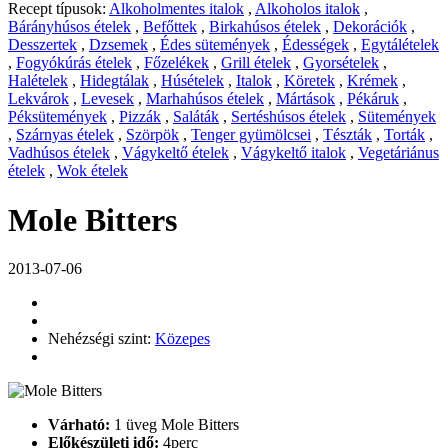
Recept típusok:
Alkoholmentes italok
,
Alkoholos italok
,
Bárányhúsos ételek
,
Befőttek
,
Birkahúsos ételek
,
Dekorációk
,
Desszertek
,
Dzsemek
,
Édes sütemények
,
Édességek
,
Egytálételek
,
Fogyókúrás ételek
,
Főzelékek
,
Grill ételek
,
Gyorsételek
,
Halételek
,
Hidegtálak
,
Húsételek
,
Italok
,
Köretek
,
Krémek
,
Lekvárok
,
Levesek
,
Marhahúsos ételek
,
Mártások
,
Pékáruk
,
Péksütemények
,
Pizzák
,
Saláták
,
Sertéshúsos ételek
,
Sütemények
,
Szárnyas ételek
,
Szörpök
,
Tenger gyümölcsei
,
Tészták
,
Torták
,
Vadhúsos ételek
,
Vágykeltő ételek
,
Vágykeltő italok
,
Vegetáriánus
ételek
,
Wok ételek
Mole Bitters
2013-07-06
Nehézségi szint:
Közepes
Várható:
1 üveg Mole Bitters
Előkészületi idő:
4perc