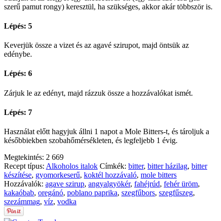
szerű pamut rongy) keresztül, ha szükséges, akkor akár többször is.
Lépés: 5
Keverjük össze a vizet és az agavé szirupot, majd öntsük az
edénybe.
Lépés: 6
Zárjuk le az edényt, majd rázzuk össze a hozzávalókat ismét.
Lépés: 7
Használat előtt hagyjuk állni 1 napot a Mole Bitters-t, és tároljuk a
későbbiekben szobahőmérsékleten, és legfeljebb 1 évig.
Megtekintés:
2 669
Recept típus:
Alkoholos italok
Címkék:
bitter
,
bitter házilag
,
bitter
készítése
,
gyomorkeserű
,
koktél hozzávaló
,
mole bitters
Hozzávalók:
agave szirup
,
angyalgyökér
,
fahéjrúd
,
fehér üröm
,
kakaóbab
,
oregánó
,
poblano paprika
,
szegfűbors
,
szegfűszeg
,
szezámmag
,
víz
,
vodka