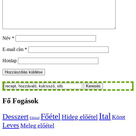
Név
*
E-mail cím
*
Honlap
Keresés
Fő
Fogások
Ital
Főétel
Desszert
Hideg előétel
Köret
Előétel
Leves
Meleg előétel