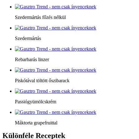
Szedermártás főzés nélkül
Szedermártás
Rebarbarás linzer
Piskótával töltött őszibarack
Passiógyümölcskrém
Máktorta grapefruittal
Különféle
Receptek