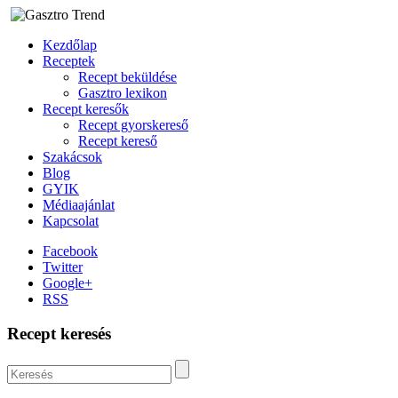
Kezdőlap
Receptek
Recept beküldése
Gasztro lexikon
Recept keresők
Recept gyorskereső
Recept kereső
Szakácsok
Blog
GYIK
Médiaajánlat
Kapcsolat
Facebook
Twitter
Google+
RSS
Recept keresés