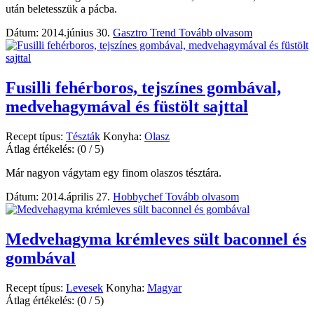
után beletesszük a pácba.
Dátum: 2014.június 30.
Gasztro Trend
Tovább olvasom
Fusilli fehérboros, tejszínes gombával,
medvehagymával és füstölt sajttal
Recept típus:
Tészták
Konyha:
Olasz
Átlag értékelés:
(0 / 5)
Már nagyon vágytam egy finom olaszos tésztára.
Dátum: 2014.április 27.
Hobbychef
Tovább olvasom
Medvehagyma krémleves sült baconnel és
gombával
Recept típus:
Levesek
Konyha:
Magyar
Átlag értékelés:
(0 / 5)