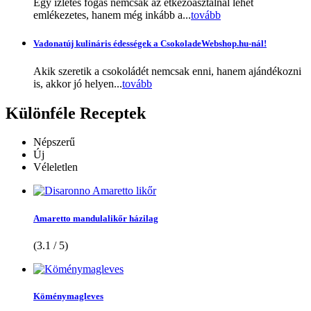
Egy ízletes fogás nemcsak az étkezőasztalnál lehet
emlékezetes, hanem még inkább a...
tovább
Vadonatúj kulináris édességek a CsokoladeWebshop.hu-nál!
Akik szeretik a csokoládét nemcsak enni, hanem ajándékozni
is, akkor jó helyen...
tovább
Különféle
Receptek
Népszerű
Új
Véleletlen
Amaretto mandulalikőr házilag
(3.1 / 5)
Köménymagleves