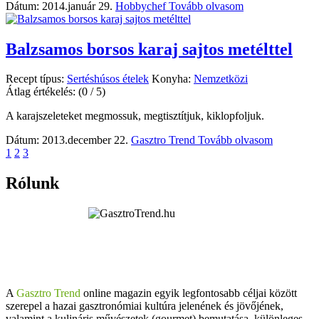
Dátum: 2014.január 29.
Hobbychef
Tovább olvasom
Balzsamos borsos karaj sajtos metélttel
Recept típus:
Sertéshúsos ételek
Konyha:
Nemzetközi
Átlag értékelés:
(0 / 5)
A karajszeleteket megmossuk, megtisztítjuk, kiklopfoljuk.
Dátum: 2013.december 22.
Gasztro Trend
Tovább olvasom
1
2
3
Rólunk
A
Gasztro Trend
online magazin egyik legfontosabb céljai között
szerepel a hazai gasztronómiai kultúra jelenének és jövőjének,
valamint a kulináris művészetek (gourmet) bemutatása, különleges