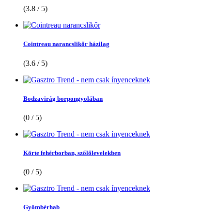
(3.8 / 5)
Cointreau narancslikőr házilag
(3.6 / 5)
Bodzavirág borpongyolában
(0 / 5)
Körte fehérborban, szőlőlevelekben
(0 / 5)
Gyömbérhab