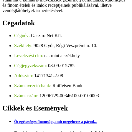
és finom ételek és italok receptjeinek publikálásával, illetve
vendéglátóhelyek ismertetésével.
Cégadatok
Cégnév:
Gasztro Net Kft.
Székhely:
9028 Győr, Régi Veszprémi u. 10.
Levelezési cím:
ua. mint a székhely
Cégjegyzékszám:
08-09-015785
Adószám:
14171341-2-08
Számlavezető bank:
Raiffeisen Bank
Számlaszám:
12096729-00346100-00100003
Cikkek
és Események
Öt egészséges finomság, amit megehetsz a párod...