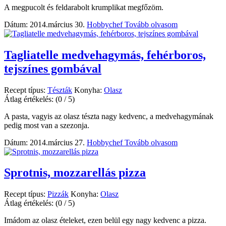
A megpucolt és feldarabolt krumplikat megfőzöm.
Dátum: 2014.március 30.
Hobbychef
Tovább olvasom
Tagliatelle medvehagymás, fehérboros,
tejszínes gombával
Recept típus:
Tészták
Konyha:
Olasz
Átlag értékelés:
(0 / 5)
A pasta, vagyis az olasz tészta nagy kedvenc, a medvehagymának
pedig most van a szezonja.
Dátum: 2014.március 27.
Hobbychef
Tovább olvasom
Sprotnis, mozzarellás pizza
Recept típus:
Pizzák
Konyha:
Olasz
Átlag értékelés:
(0 / 5)
Imádom az olasz ételeket, ezen belül egy nagy kedvenc a pizza.