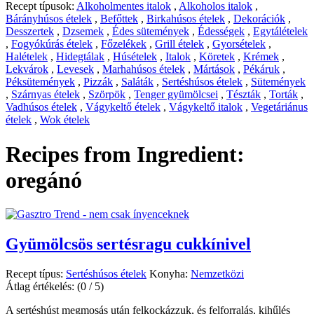
Recept típusok:
Alkoholmentes italok
,
Alkoholos italok
,
Bárányhúsos ételek
,
Befőttek
,
Birkahúsos ételek
,
Dekorációk
,
Desszertek
,
Dzsemek
,
Édes sütemények
,
Édességek
,
Egytálételek
,
Fogyókúrás ételek
,
Főzelékek
,
Grill ételek
,
Gyorsételek
,
Halételek
,
Hidegtálak
,
Húsételek
,
Italok
,
Köretek
,
Krémek
,
Lekvárok
,
Levesek
,
Marhahúsos ételek
,
Mártások
,
Pékáruk
,
Péksütemények
,
Pizzák
,
Saláták
,
Sertéshúsos ételek
,
Sütemények
,
Szárnyas ételek
,
Szörpök
,
Tenger gyümölcsei
,
Tészták
,
Torták
,
Vadhúsos ételek
,
Vágykeltő ételek
,
Vágykeltő italok
,
Vegetáriánus
ételek
,
Wok ételek
Recipes from Ingredient:
oregánó
Gyümölcsös sertésragu cukkínivel
Recept típus:
Sertéshúsos ételek
Konyha:
Nemzetközi
Átlag értékelés:
(0 / 5)
A sertéshúst megmosás után felkockázzuk, és felforralás, kihűlés