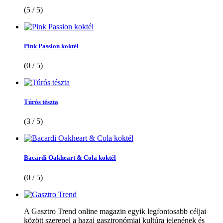
(5 / 5)
Pink Passion koktél
(0 / 5)
Túrós tészta
(3 / 5)
Bacardi Oakheart & Cola koktél
(0 / 5)
A Gasztro Trend online magazin egyik legfontosabb céljai
között szerepel a hazai gasztronómiai kultúra jelenének és