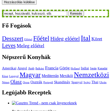
Keresés
Fő
Fogások
Ital
Főétel
Desszert
Hideg előétel
Köret
Előétel
Leves
Meleg előétel
Népszerű
Konyhák
Francia
Amerikai
Görög
Angol
Indiai
Arab
Japán
Kanadai
Balkáni
Holland
Nemzetközi
Magyar
Mediterrán
Mexikói
Kínai
Lengyel
Olasz
Skandináv
Thai
Osztrák
Spanyol
Német
Orosz
Portugál
Svájci
Ukrán
Legújabb
Receptek