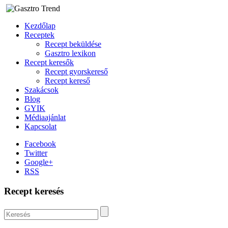
Kezdőlap
Receptek
Recept beküldése
Gasztro lexikon
Recept keresők
Recept gyorskereső
Recept kereső
Szakácsok
Blog
GYIK
Médiaajánlat
Kapcsolat
Facebook
Twitter
Google+
RSS
Recept keresés