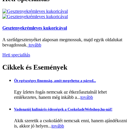
Gesztenyekrémleves kukoricával
A szelídgesztenyéket alaposan megmossuk, majd egyik oldalukat
bevagdossuk.
tovább
Heti specialítás
Cikkek
és Események
Öt egészséges finomság, amit megehetsz a párod...
Egy ízletes fogás nemcsak az étkezőasztalnál lehet
emlékezetes, hanem még inkább a...
tovább
Vadonatúj kulináris édességek a CsokoladeWebshop.hu-nál!
Akik szeretik a csokoládét nemcsak enni, hanem ajándékozni
is, akkor jó helyen...
tovább