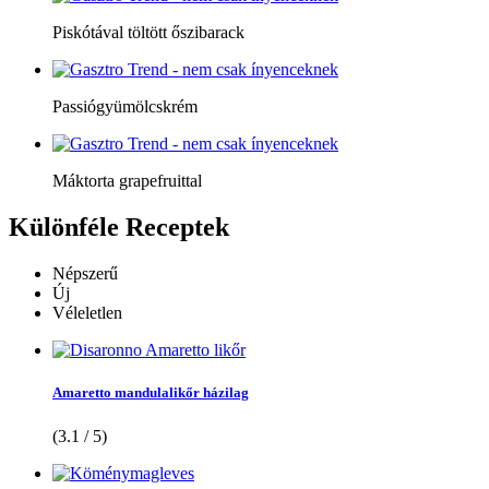
Piskótával töltött őszibarack
Passiógyümölcskrém
Máktorta grapefruittal
Különféle
Receptek
Népszerű
Új
Véleletlen
Amaretto mandulalikőr házilag
(3.1 / 5)