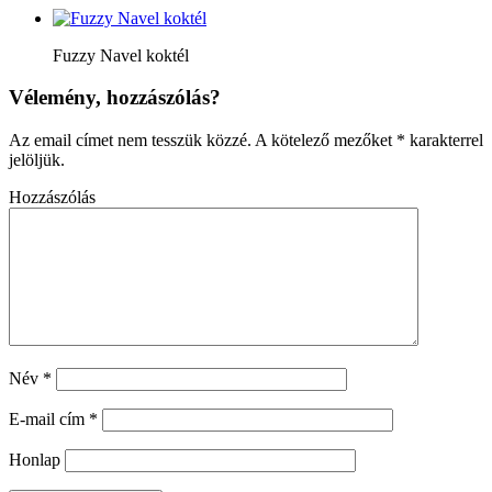
Fuzzy Navel koktél
Vélemény, hozzászólás?
Az email címet nem tesszük közzé.
A kötelező mezőket
*
karakterrel
jelöljük.
Hozzászólás
Név
*
E-mail cím
*
Honlap