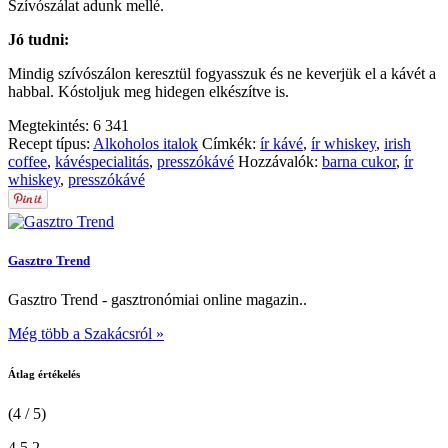
Szívószálat adunk mellé.
Jó tudni:
Mindig szívószálon keresztül fogyasszuk és ne keverjük el a kávét a
habbal. Kóstoljuk meg hidegen elkészítve is.
Megtekintés:
6 341
Recept típus:
Alkoholos italok
Címkék:
ír kávé
,
ír whiskey
,
irish
coffee
,
kávéspecialitás
,
presszókávé
Hozzávalók:
barna cukor
,
ír
whiskey
,
presszókávé
Gasztro Trend
Gasztro Trend - gasztronómiai online magazin..
Még több a Szakácsról »
Átlag értékelés
(4 / 5)
4
5
2