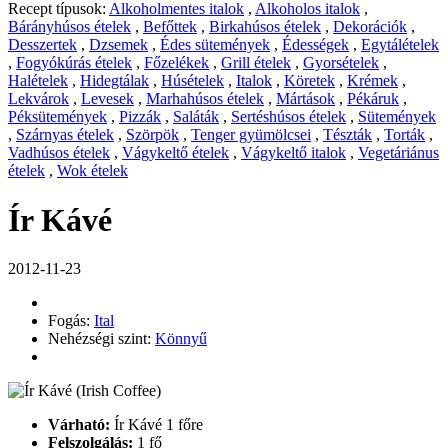
Recept típusok:
Alkoholmentes italok
,
Alkoholos italok
,
Bárányhúsos ételek
,
Befőttek
,
Birkahúsos ételek
,
Dekorációk
,
Desszertek
,
Dzsemek
,
Édes sütemények
,
Édességek
,
Egytálételek
,
Fogyókúrás ételek
,
Főzelékek
,
Grill ételek
,
Gyorsételek
,
Halételek
,
Hidegtálak
,
Húsételek
,
Italok
,
Köretek
,
Krémek
,
Lekvárok
,
Levesek
,
Marhahúsos ételek
,
Mártások
,
Pékáruk
,
Péksütemények
,
Pizzák
,
Saláták
,
Sertéshúsos ételek
,
Sütemények
,
Szárnyas ételek
,
Szörpök
,
Tenger gyümölcsei
,
Tészták
,
Torták
,
Vadhúsos ételek
,
Vágykeltő ételek
,
Vágykeltő italok
,
Vegetáriánus
ételek
,
Wok ételek
Ír Kávé
2012-11-23
Fogás:
Ital
Nehézségi szint:
Könnyű
Várható:
Ír Kávé 1 főre
Felszolgálás:
1 fő