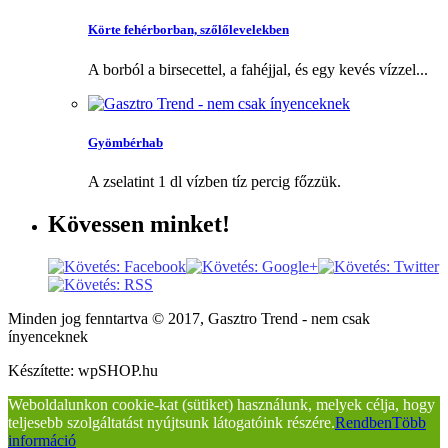
Körte fehérborban, szőlőlevelekben
A borból a birsecettel, a fahéjjal, és egy kevés vízzel...
Gyömbérhab
A zselatint 1 dl vízben tíz percig főzzük.
Kövessen
minket!
Minden jog fenntartva © 2017, Gasztro Trend - nem csak
ínyenceknek
Készítette: wpSHOP.hu
Weboldalunkon cookie-kat (sütiket) használunk, melyek célja, hogy
teljesebb szolgáltatást nyújtsunk látogatóink részére.
Rendben
Több
információ