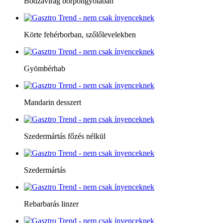
Bodzavirág borpongyolában
Körte fehérborban, szőlőlevelekben
Gyömbérhab
Mandarin desszert
Szedermártás főzés nélkül
Szedermártás
Rebarbarás linzer