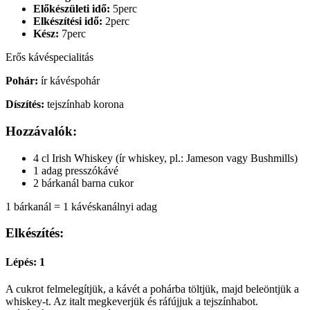
Előkészületi idő:
5perc
Elkészítési idő:
2perc
Kész:
7perc
Erős kávéspecialitás
Pohár:
ír kávéspohár
Díszítés:
tejszínhab korona
Hozzávalók:
4 cl Irish Whiskey (ír whiskey, pl.: Jameson vagy Bushmills)
1 adag presszókávé
2 bárkanál barna cukor
1 bárkanál = 1 kávéskanálnyi adag
Elkészítés:
Lépés: 1
A cukrot felmelegítjük, a kávét a pohárba töltjük, majd beleöntjük a
whiskey-t. Az italt megkeverjük és ráfújjuk a tejszínhabot.