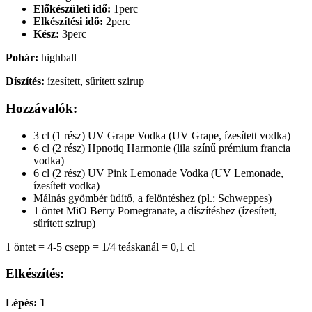
Előkészületi idő:
1perc
Elkészítési idő:
2perc
Kész:
3perc
Pohár:
highball
Díszítés:
ízesített, sűrített szirup
Hozzávalók:
3 cl (1 rész) UV Grape Vodka (UV Grape, ízesített vodka)
6 cl (2 rész) Hpnotiq Harmonie (lila színű prémium francia
vodka)
6 cl (2 rész) UV Pink Lemonade Vodka (UV Lemonade,
ízesített vodka)
Málnás gyömbér üdítő, a felöntéshez (pl.: Schweppes)
1 öntet MiO Berry Pomegranate, a díszítéshez (ízesített,
sűrített szirup)
1 öntet = 4-5 csepp = 1/4 teáskanál = 0,1 cl
Elkészítés:
Lépés: 1