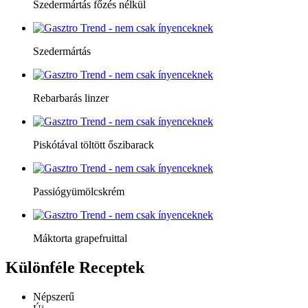
Szedermártás főzés nélkül
Szedermártás
Rebarbarás linzer
Piskótával töltött őszibarack
Passiógyümölcskrém
Máktorta grapefruittal
Különféle
Receptek
Népszerű