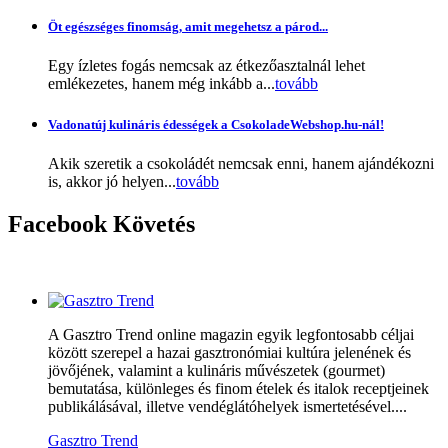
Öt egészséges finomság, amit megehetsz a párod...
Egy ízletes fogás nemcsak az étkezőasztalnál lehet
emlékezetes, hanem még inkább a...
tovább
Vadonatúj kulináris édességek a CsokoladeWebshop.hu-nál!
Akik szeretik a csokoládét nemcsak enni, hanem ajándékozni
is, akkor jó helyen...
tovább
Facebook
Követés
A Gasztro Trend online magazin egyik legfontosabb céljai
között szerepel a hazai gasztronómiai kultúra jelenének és
jövőjének, valamint a kulináris művészetek (gourmet)
bemutatása, különleges és finom ételek és italok receptjeinek
publikálásával, illetve vendéglátóhelyek ismertetésével....
Gasztro Trend