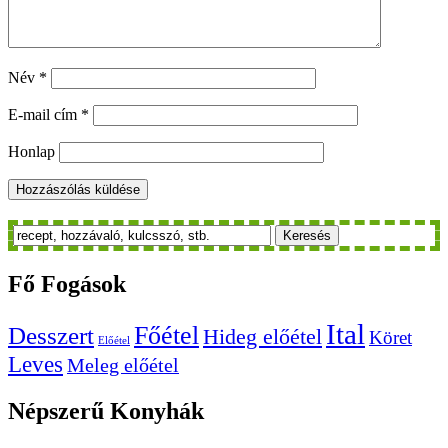
Név
*
E-mail cím
*
Honlap
Keresés
Fő
Fogások
Ital
Főétel
Desszert
Hideg előétel
Köret
Előétel
Leves
Meleg előétel
Népszerű
Konyhák