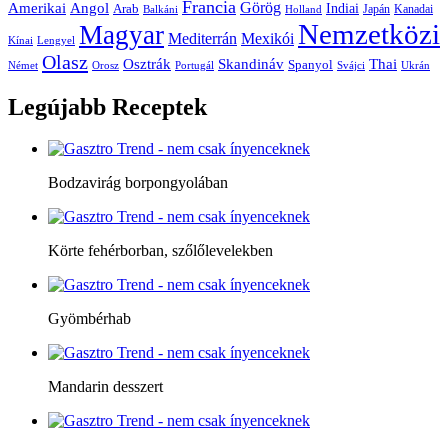
Francia
Amerikai
Görög
Angol
Indiai
Arab
Japán
Kanadai
Balkáni
Holland
Nemzetközi
Magyar
Mediterrán
Mexikói
Kínai
Lengyel
Olasz
Skandináv
Thai
Osztrák
Spanyol
Német
Orosz
Portugál
Svájci
Ukrán
Legújabb
Receptek
Bodzavirág borpongyolában
Körte fehérborban, szőlőlevelekben
Gyömbérhab
Mandarin desszert