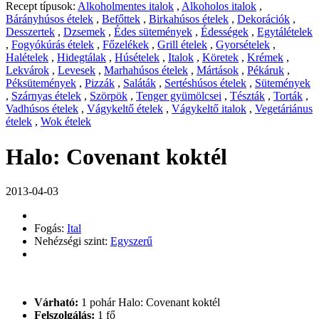
Recept típusok:
Alkoholmentes italok
,
Alkoholos italok
,
Bárányhúsos ételek
,
Befőttek
,
Birkahúsos ételek
,
Dekorációk
,
Desszertek
,
Dzsemek
,
Édes sütemények
,
Édességek
,
Egytálételek
,
Fogyókúrás ételek
,
Főzelékek
,
Grill ételek
,
Gyorsételek
,
Halételek
,
Hidegtálak
,
Húsételek
,
Italok
,
Köretek
,
Krémek
,
Lekvárok
,
Levesek
,
Marhahúsos ételek
,
Mártások
,
Pékáruk
,
Péksütemények
,
Pizzák
,
Saláták
,
Sertéshúsos ételek
,
Sütemények
,
Szárnyas ételek
,
Szörpök
,
Tenger gyümölcsei
,
Tészták
,
Torták
,
Vadhúsos ételek
,
Vágykeltő ételek
,
Vágykeltő italok
,
Vegetáriánus
ételek
,
Wok ételek
Halo: Covenant koktél
2013-04-03
Fogás:
Ital
Nehézségi szint:
Egyszerű
Várható:
1 pohár Halo: Covenant koktél
Felszolgálás:
1 fő