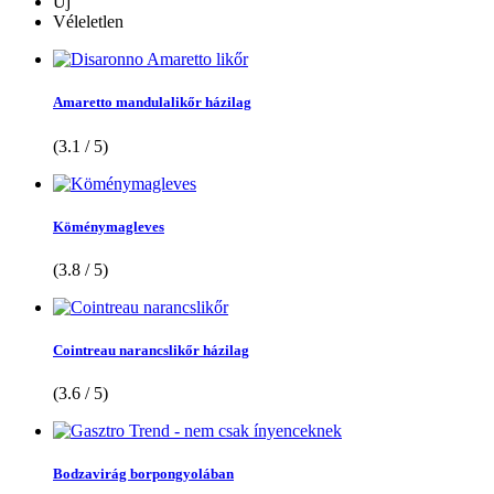
Új
Véleletlen
Amaretto mandulalikőr házilag
(3.1 / 5)
Köménymagleves
(3.8 / 5)
Cointreau narancslikőr házilag
(3.6 / 5)
Bodzavirág borpongyolában