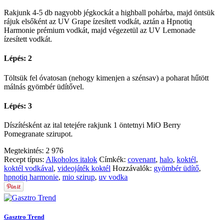
Rakjunk 4-5 db nagyobb jégkockát a highball pohárba, majd öntsük
rájuk elsőként az UV Grape ízesített vodkát, aztán a Hpnotiq
Harmonie prémium vodkát, majd végezetül az UV Lemonade
ízesített vodkát.
Lépés: 2
Töltsük fel óvatosan (nehogy kimenjen a szénsav) a poharat hűtött
málnás gyömbér üdítővel.
Lépés: 3
Díszítésként az ital tetejére rakjunk 1 öntetnyi MiO Berry
Pomegranate szirupot.
Megtekintés:
2 976
Recept típus:
Alkoholos italok
Címkék:
covenant
,
halo
,
koktél
,
koktél vodkával
,
videojáték koktél
Hozzávalók:
gyömbér üdítő
,
hpnotiq harmonie
,
mio szirup
,
uv vodka
Gasztro Trend