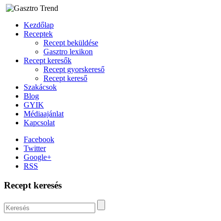
Kezdőlap
Receptek
Recept beküldése
Gasztro lexikon
Recept keresők
Recept gyorskereső
Recept kereső
Szakácsok
Blog
GYIK
Médiaajánlat
Kapcsolat
Facebook
Twitter
Google+
RSS
Recept keresés