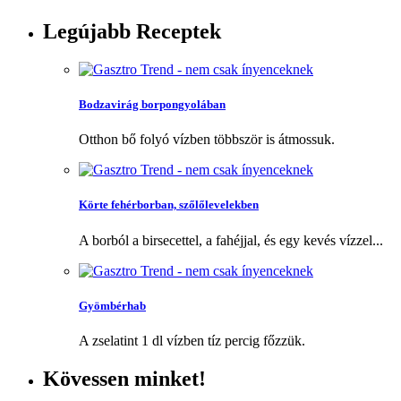
Legújabb
Receptek
Bodzavirág borpongyolában
Otthon bő folyó vízben többször is átmossuk.
Körte fehérborban, szőlőlevelekben
A borból a birsecettel, a fahéjjal, és egy kevés vízzel...
Gyömbérhab
A zselatint 1 dl vízben tíz percig főzzük.
Kövessen
minket!