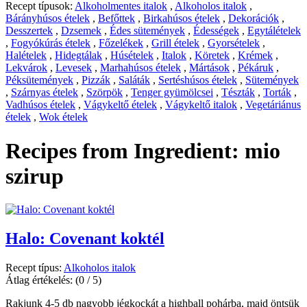
Recept típusok:
Alkoholmentes italok
,
Alkoholos italok
,
Bárányhúsos ételek
,
Befőttek
,
Birkahúsos ételek
,
Dekorációk
,
Desszertek
,
Dzsemek
,
Édes sütemények
,
Édességek
,
Egytálételek
,
Fogyókúrás ételek
,
Főzelékek
,
Grill ételek
,
Gyorsételek
,
Halételek
,
Hidegtálak
,
Húsételek
,
Italok
,
Köretek
,
Krémek
,
Lekvárok
,
Levesek
,
Marhahúsos ételek
,
Mártások
,
Pékáruk
,
Péksütemények
,
Pizzák
,
Saláták
,
Sertéshúsos ételek
,
Sütemények
,
Szárnyas ételek
,
Szörpök
,
Tenger gyümölcsei
,
Tészták
,
Torták
,
Vadhúsos ételek
,
Vágykeltő ételek
,
Vágykeltő italok
,
Vegetáriánus
ételek
,
Wok ételek
Recipes from Ingredient:
mio
szirup
Halo: Covenant koktél
Recept típus:
Alkoholos italok
Átlag értékelés:
(0 / 5)
Rakjunk 4-5 db nagyobb jégkockát a highball pohárba, majd öntsük