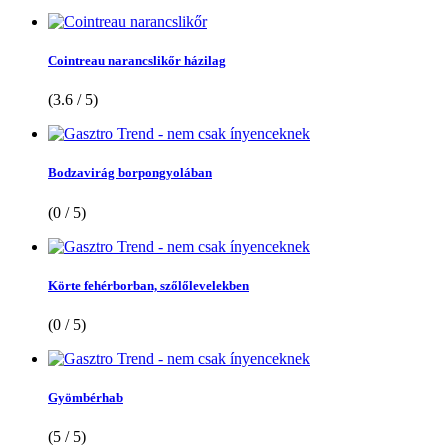
Cointreau narancslikőr házilag
(3.6 / 5)
Bodzavirág borpongyolában
(0 / 5)
Körte fehérborban, szőlőlevelekben
(0 / 5)
Gyömbérhab
(5 / 5)