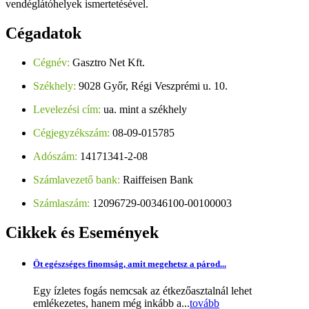
vendéglátóhelyek ismertetésével.
Cégadatok
Cégnév:
Gasztro Net Kft.
Székhely:
9028 Győr, Régi Veszprémi u. 10.
Levelezési cím:
ua. mint a székhely
Cégjegyzékszám:
08-09-015785
Adószám:
14171341-2-08
Számlavezető bank:
Raiffeisen Bank
Számlaszám:
12096729-00346100-00100003
Cikkek
és Események
Öt egészséges finomság, amit megehetsz a párod...
Egy ízletes fogás nemcsak az étkezőasztalnál lehet
emlékezetes, hanem még inkább a...
tovább