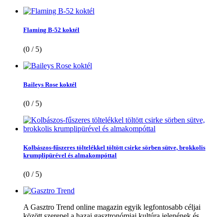
Flaming B-52 koktél
(0 / 5)
Baileys Rose koktél
(0 / 5)
Kolbászos-fűszeres töltelékkel töltött csirke sörben sütve, brokkolis
krumplipürével és almakompóttal
(0 / 5)
A Gasztro Trend online magazin egyik legfontosabb céljai
között szerepel a hazai gasztronómiai kultúra jelenének és