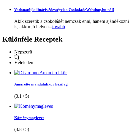
Vadonatúj kulináris édességek a CsokoladeWebshop.hu-nál!
Akik szeretik a csokoládét nemcsak enni, hanem ajándékozni
is, akkor jó helyen...
tovább
Különféle
Receptek
Népszerű
Új
Véleletlen
Amaretto mandulalikőr házilag
(3.1 / 5)
Köménymagleves
(3.8 / 5)