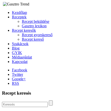
Kezdőlap
Receptek
Recept beküldése
Gasztro lexikon
Recept keresők
Recept gyorskereső
Recept kereső
Szakácsok
Blog
GYIK
Médiaajánlat
Kapcsolat
Facebook
Twitter
Google+
RSS
Recept keresés