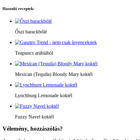
Hasonló receptek:
Őszi barackbólé
Teapuncs arábiából
Mexican (Tequila) Bloody Mary koktél
Lynchburg Lemonade koktél
Fuzzy Navel koktél
Vélemény, hozzászólás?