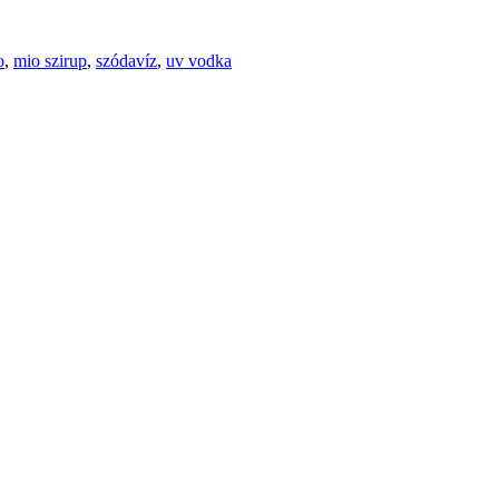
o
,
mio szirup
,
szódavíz
,
uv vodka