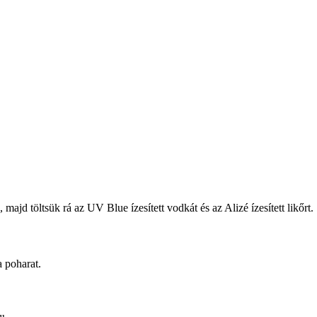
ajd töltsük rá az UV Blue ízesített vodkát és az Alizé ízesített likőrt.
 poharat.