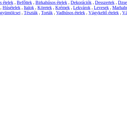
 ételek
,
Befőttek
,
Birkahúsos ételek
,
Dekorációk
,
Desszertek
,
Dzs
,
Húsételek
,
Italok
,
Köretek
,
Krémek
,
Lekvárok
,
Levesek
,
Marhahú
 gyümölcsei
,
Tészták
,
Torták
,
Vadhúsos ételek
,
Vágykeltő ételek
,
Vá