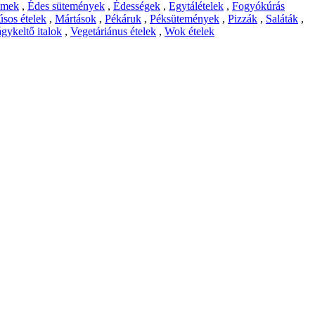
emek
,
Édes sütemények
,
Édességek
,
Egytálételek
,
Fogyókúrás
sos ételek
,
Mártások
,
Pékáruk
,
Péksütemények
,
Pizzák
,
Saláták
,
gykeltő italok
,
Vegetáriánus ételek
,
Wok ételek