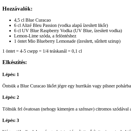
Hozzávalók:
4,5 cl Blue Curacao
6 cl Alizé Bleu Passion (vodka alapú ízesített likőr)
6 cl UV Blue Raspberry Vodka (UV Blue, ízesített vodka)
Lemon-Lime szóda, a felöntéshez
1 öntet Mio Blueberry Lemonade (ízesített, sűrített szirup)
1 öntet = 4-5 csepp = 1/4 teáskanál = 0,1 cl
Elkészítés:
Lépés: 1
Öntsük a Blue Curacao likőrt jégre egy hurrikán vagy pilsner pohárba, m
Lépés: 2
Töltsük fel óvatosan (nehogy kimenjen a szénsav) citromos szódával a
Lépés: 3