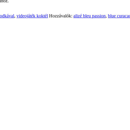
lhoz.
vodkával
,
videojáték koktél
Hozzávalók:
alizé bleu passion
,
blue curaca