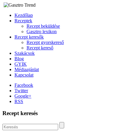
Kezdőlap
Receptek
Recept beküldése
Gasztro lexikon
Recept keresők
Recept gyorskereső
Recept kereső
Szakácsok
Blog
GYIK
Médiaajánlat
Kapcsolat
Facebook
Twitter
Google+
RSS
Recept keresés