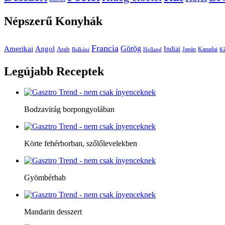
Népszerű
Konyhák
Francia
Amerikai
Görög
Angol
Indiai
Arab
Japán
Kanadai
Balkáni
Holland
Kí
Legújabb
Receptek
Bodzavirág borpongyolában
Körte fehérborban, szőlőlevelekben
Gyömbérhab
Mandarin desszert