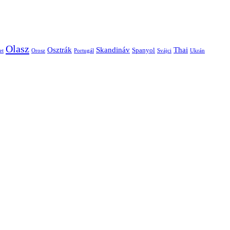
Olasz
Skandináv
Thai
Osztrák
Spanyol
et
Orosz
Portugál
Svájci
Ukrán