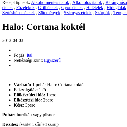
Recept típusok:
Alkoholmentes italok
,
Alkoholos italok
,
Bárányhúsos
ételek
,
Főzelékek
,
Grill ételek
,
Gyorsételek
,
Halételek
,
Hidegtálak
Sertéshúsos ételek
,
Sütemények
,
Szárnyas ételek
,
Szörpök
,
Tenger
Halo: Cortana koktél
2013-04-03
Fogás:
Ital
Nehézségi szint:
Egyszerű
Várható:
1 pohár Halo: Cortana koktél
Felszolgálás:
1 fő
Előkészületi idő:
1perc
Elkészítési idő:
2perc
Kész:
3perc
Pohár:
hurrikán vagy pilsner
Díszítés:
ízesített, sűrített szirup