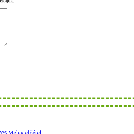
elöljük.
ves
Meleg előétel