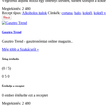
Végezetül adjunk hozzá egy öntetnyi ízesített, sűrített szirupot a kokté
Megtekintés:
2 480
Recept típus:
Alkoholos italok
Címkék:
cortana
,
halo
,
koktél
,
koktél 
Gasztro Trend
Gasztro Trend - gasztronómiai online magazin..
Még több a Szakácsról »
Átlag értékelés
(0 / 5)
0
5
0
Értékelje a receptet
0 ember
értékelte ezt a receptet
Megtekintés:
2 480