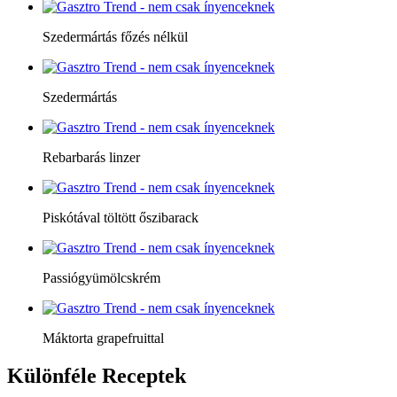
Szedermártás főzés nélkül
Szedermártás
Rebarbarás linzer
Piskótával töltött őszibarack
Passiógyümölcskrém
Máktorta grapefruittal
Különféle
Receptek