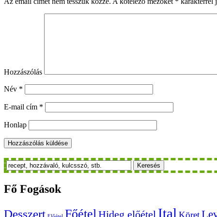
Az email címet nem tesszük közzé.
A kötelező mezőket
*
karakterrel j
Hozzászólás
Név
*
E-mail cím
*
Honlap
Keresés
Fő
Fogások
Ital
Főétel
Desszert
Le
Hideg előétel
Köret
Előétel