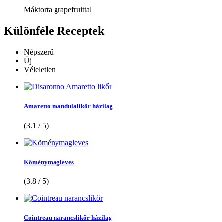
Máktorta grapefruittal
Különféle
Receptek
Népszerű
Új
Véleletlen
Amaretto mandulalikőr házilag
(3.1 / 5)
Köménymagleves
(3.8 / 5)
Cointreau narancslikőr házilag