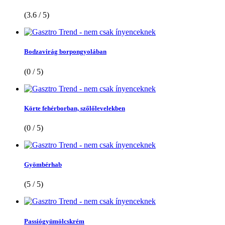
(3.6 / 5)
Bodzavirág borpongyolában
(0 / 5)
Körte fehérborban, szőlőlevelekben
(0 / 5)
Gyömbérhab
(5 / 5)
Passiógyümölcskrém