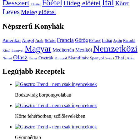
Ital
Főétel
Desszert
Hideg előétel
Köret
Előétel
Leves
Meleg előétel
Népszerű
Konyhák
Francia
Amerikai
Görög
Angol
Indiai
Arab
Japán
Kanadai
Balkáni
Holland
Nemzetközi
Magyar
Mediterrán
Mexikói
Kínai
Lengyel
Olasz
Skandináv
Thai
Osztrák
Spanyol
Német
Orosz
Portugál
Svájci
Ukrán
Legújabb
Receptek
Bodzavirág borpongyolában
Körte fehérborban, szőlőlevelekben
Gyömbérhab