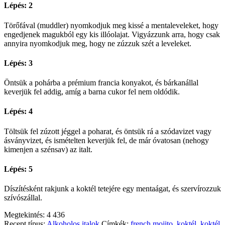
Lépés: 2
Törőfával (muddler) nyomkodjuk meg kissé a mentaleveleket, hogy
engedjenek magukból egy kis illóolajat. Vigyázzunk arra, hogy csak
annyira nyomkodjuk meg, hogy ne zúzzuk szét a leveleket.
Lépés: 3
Öntsük a pohárba a prémium francia konyakot, és bárkanállal
keverjük fel addig, amíg a barna cukor fel nem oldódik.
Lépés: 4
Töltsük fel zúzott jéggel a poharat, és öntsük rá a szódavizet vagy
ásványvizet, és ismételten keverjük fel, de már óvatosan (nehogy
kimenjen a szénsav) az italt.
Lépés: 5
Díszítésként rakjunk a koktél tetejére egy mentaágat, és szervírozzuk
szívószállal.
Megtekintés:
4 436
Recept típus:
Alkoholos italok
Címkék:
french mojito
,
koktél
,
koktél