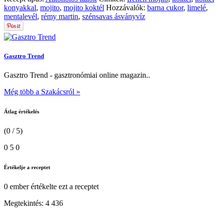
konyakkal
,
mojito
,
mojito koktél
Hozzávalók:
barna cukor
,
limelé
,
mentalevél
,
rémy martin
,
szénsavas ásványvíz
Gasztro Trend
Gasztro Trend - gasztronómiai online magazin..
Még több a Szakácsról »
Átlag értékelés
(0 / 5)
0
5
0
Értékelje a receptet
0 ember
értékelte ezt a receptet
Megtekintés:
4 436