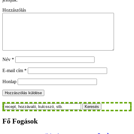
Hozzászólás
Név
*
E-mail cím
*
Honlap
Keresés
Fő
Fogások