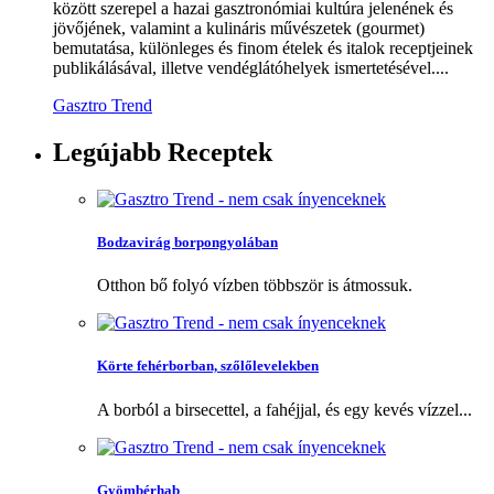
között szerepel a hazai gasztronómiai kultúra jelenének és
jövőjének, valamint a kulináris művészetek (gourmet)
bemutatása, különleges és finom ételek és italok receptjeinek
publikálásával, illetve vendéglátóhelyek ismertetésével....
Gasztro Trend
Legújabb
Receptek
Bodzavirág borpongyolában
Otthon bő folyó vízben többször is átmossuk.
Körte fehérborban, szőlőlevelekben
A borból a birsecettel, a fahéjjal, és egy kevés vízzel...
Gyömbérhab