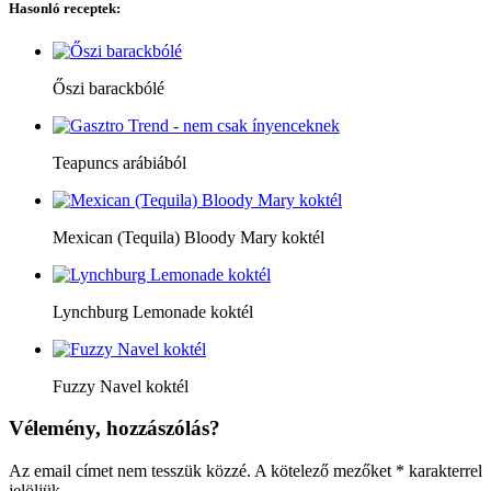
Hasonló receptek:
Őszi barackbólé
Teapuncs arábiából
Mexican (Tequila) Bloody Mary koktél
Lynchburg Lemonade koktél
Fuzzy Navel koktél
Vélemény, hozzászólás?
Az email címet nem tesszük közzé.
A kötelező mezőket
*
karakterrel
jelöljük.