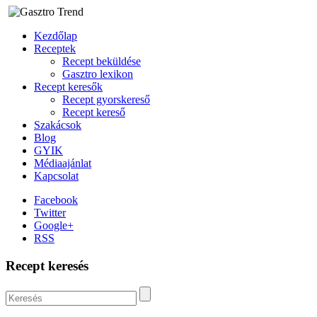
Kezdőlap
Receptek
Recept beküldése
Gasztro lexikon
Recept keresők
Recept gyorskereső
Recept kereső
Szakácsok
Blog
GYIK
Médiaajánlat
Kapcsolat
Facebook
Twitter
Google+
RSS
Recept keresés