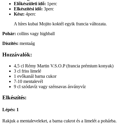
Előkészületi idő:
1perc
Elkészítési idő:
3perc
Kész:
4perc
A híres kubai Mojito koktél egyik francia változata.
Pohár:
collins vagy highball
Díszítés:
mentaág
Hozzávalók:
4,5 cl Rémy Martin V.S.O.P (francia prémium konyak)
3 cl friss limelé
1 evőkanál barna cukor
7-10 mentalevél
9 cl szódavíz vagy szénsavas ásványvíz
Elkészítés:
Lépés: 1
Rakjuk a mentaleveleket, a barna cukrot és a limelét a pohárba.