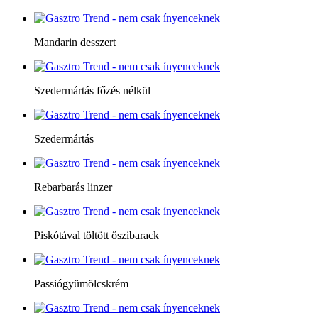
Mandarin desszert
Szedermártás főzés nélkül
Szedermártás
Rebarbarás linzer
Piskótával töltött őszibarack
Passiógyümölcskrém