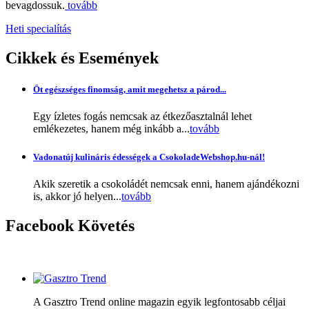
bevagdossuk.
tovább
Heti specialítás
Cikkek
és Események
Öt egészséges finomság, amit megehetsz a párod...
Egy ízletes fogás nemcsak az étkezőasztalnál lehet
emlékezetes, hanem még inkább a...
tovább
Vadonatúj kulináris édességek a CsokoladeWebshop.hu-nál!
Akik szeretik a csokoládét nemcsak enni, hanem ajándékozni
is, akkor jó helyen...
tovább
Facebook
Követés
A Gasztro Trend online magazin egyik legfontosabb céljai