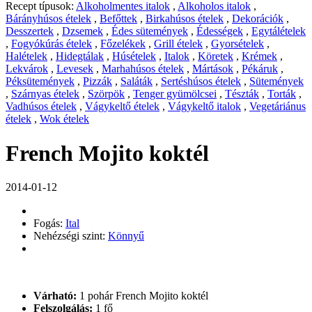
Recept típusok:
Alkoholmentes italok
,
Alkoholos italok
,
Bárányhúsos ételek
,
Befőttek
,
Birkahúsos ételek
,
Dekorációk
,
Desszertek
,
Dzsemek
,
Édes sütemények
,
Édességek
,
Egytálételek
,
Fogyókúrás ételek
,
Főzelékek
,
Grill ételek
,
Gyorsételek
,
Halételek
,
Hidegtálak
,
Húsételek
,
Italok
,
Köretek
,
Krémek
,
Lekvárok
,
Levesek
,
Marhahúsos ételek
,
Mártások
,
Pékáruk
,
Péksütemények
,
Pizzák
,
Saláták
,
Sertéshúsos ételek
,
Sütemények
,
Szárnyas ételek
,
Szörpök
,
Tenger gyümölcsei
,
Tészták
,
Torták
,
Vadhúsos ételek
,
Vágykeltő ételek
,
Vágykeltő italok
,
Vegetáriánus
ételek
,
Wok ételek
French Mojito koktél
2014-01-12
Fogás:
Ital
Nehézségi szint:
Könnyű
Várható:
1 pohár French Mojito koktél
Felszolgálás:
1 fő