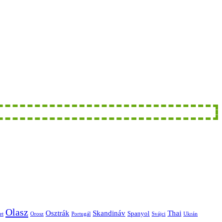
Olasz
Skandináv
Thai
Osztrák
Spanyol
et
Orosz
Portugál
Svájci
Ukrán