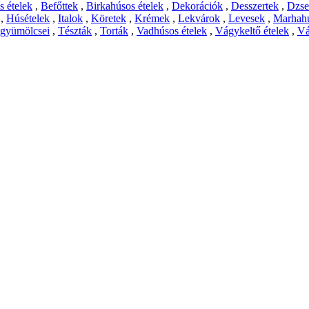
 ételek
,
Befőttek
,
Birkahúsos ételek
,
Dekorációk
,
Desszertek
,
Dzs
,
Húsételek
,
Italok
,
Köretek
,
Krémek
,
Lekvárok
,
Levesek
,
Marhahú
 gyümölcsei
,
Tészták
,
Torták
,
Vadhúsos ételek
,
Vágykeltő ételek
,
Vá