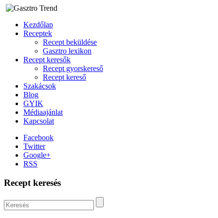
Kezdőlap
Receptek
Recept beküldése
Gasztro lexikon
Recept keresők
Recept gyorskereső
Recept kereső
Szakácsok
Blog
GYIK
Médiaajánlat
Kapcsolat
Facebook
Twitter
Google+
RSS
Recept keresés