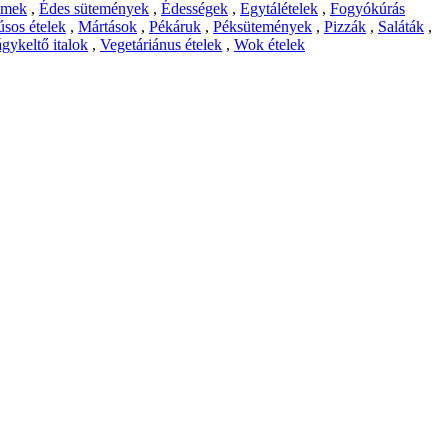
emek
,
Édes sütemények
,
Édességek
,
Egytálételek
,
Fogyókúrás
sos ételek
,
Mártások
,
Pékáruk
,
Péksütemények
,
Pizzák
,
Saláták
,
gykeltő italok
,
Vegetáriánus ételek
,
Wok ételek