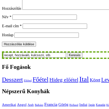
Hozzászólás
Név
*
E-mail cím
*
Honlap
Keresés
Fő
Fogások
Ital
Főétel
Desszert
Le
Hideg előétel
Köret
Előétel
Népszerű
Konyhák
Francia
Amerikai
Görög
Angol
Indiai
Arab
Japán
Kanadai
Balkáni
Holland
Kí