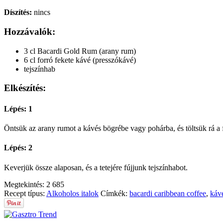
Díszítés:
nincs
Hozzávalók:
3 cl Bacardi Gold Rum (arany rum)
6 cl forró fekete kávé (presszókávé)
tejszínhab
Elkészítés:
Lépés: 1
Öntsük az arany rumot a kávés bögrébe vagy pohárba, és töltsük rá a f
Lépés: 2
Keverjük össze alaposan, és a tetejére fújjunk tejszínhabot.
Megtekintés:
2 685
Recept típus:
Alkoholos italok
Címkék:
bacardi caribbean coffee
,
káv