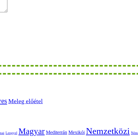
ves
Meleg előétel
Nemzetközi
Magyar
Mediterrán
Mexikói
nai
Lengyel
Ném