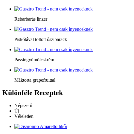
Rebarbarás linzer
Piskótával töltött őszibarack
Passiógyümölcskrém
Máktorta grapefruittal
Különféle
Receptek
Népszerű
Új
Véleletlen