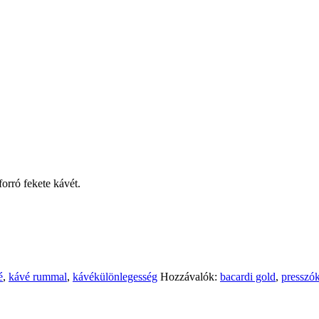
orró fekete kávét.
é
,
kávé rummal
,
kávékülönlegesség
Hozzávalók:
bacardi gold
,
presszó