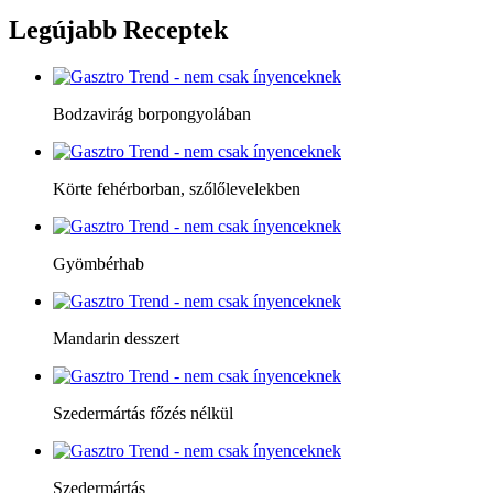
Legújabb
Receptek
Bodzavirág borpongyolában
Körte fehérborban, szőlőlevelekben
Gyömbérhab
Mandarin desszert
Szedermártás főzés nélkül
Szedermártás