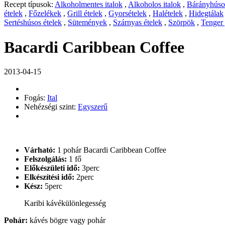
Recept típusok:
Alkoholmentes italok
,
Alkoholos italok
,
Bárányhúsos
ételek
,
Főzelékek
,
Grill ételek
,
Gyorsételek
,
Halételek
,
Hidegtálak
Sertéshúsos ételek
,
Sütemények
,
Szárnyas ételek
,
Szörpök
,
Tenger
Bacardi Caribbean Coffee
2013-04-15
Fogás:
Ital
Nehézségi szint:
Egyszerű
Várható:
1 pohár Bacardi Caribbean Coffee
Felszolgálás:
1 fő
Előkészületi idő:
3perc
Elkészítési idő:
2perc
Kész:
5perc
Karibi kávékülönlegesség
Pohár:
kávés bögre vagy pohár