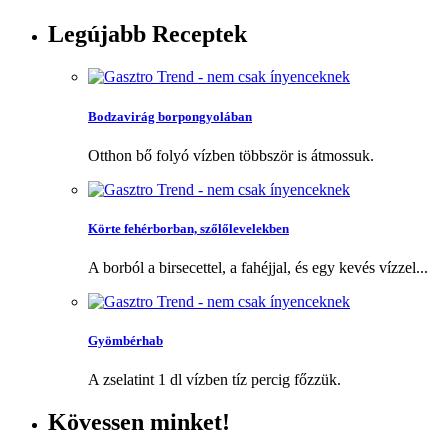
Legújabb
Receptek
Bodzavirág borpongyolában
Otthon bő folyó vízben többször is átmossuk.
Körte fehérborban, szőlőlevelekben
A borból a birsecettel, a fahéjjal, és egy kevés vízzel...
Gyömbérhab
A zselatint 1 dl vízben tíz percig főzzük.
Kövessen
minket!