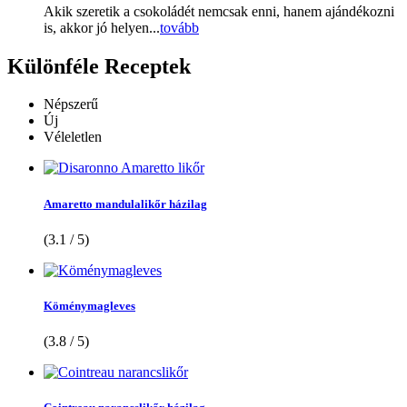
Akik szeretik a csokoládét nemcsak enni, hanem ajándékozni
is, akkor jó helyen...
tovább
Különféle
Receptek
Népszerű
Új
Véleletlen
Amaretto mandulalikőr házilag
(3.1 / 5)
Köménymagleves
(3.8 / 5)