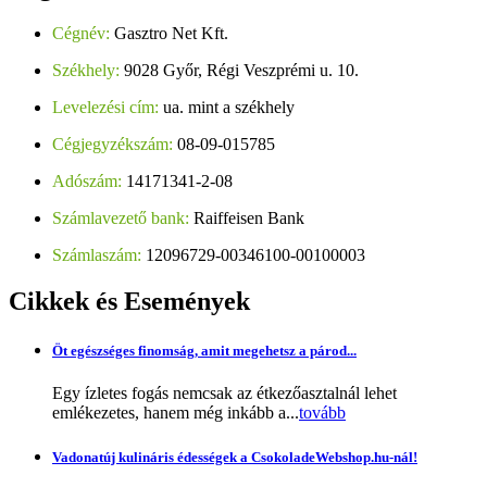
Cégnév:
Gasztro Net Kft.
Székhely:
9028 Győr, Régi Veszprémi u. 10.
Levelezési cím:
ua. mint a székhely
Cégjegyzékszám:
08-09-015785
Adószám:
14171341-2-08
Számlavezető bank:
Raiffeisen Bank
Számlaszám:
12096729-00346100-00100003
Cikkek
és Események
Öt egészséges finomság, amit megehetsz a párod...
Egy ízletes fogás nemcsak az étkezőasztalnál lehet
emlékezetes, hanem még inkább a...
tovább
Vadonatúj kulináris édességek a CsokoladeWebshop.hu-nál!