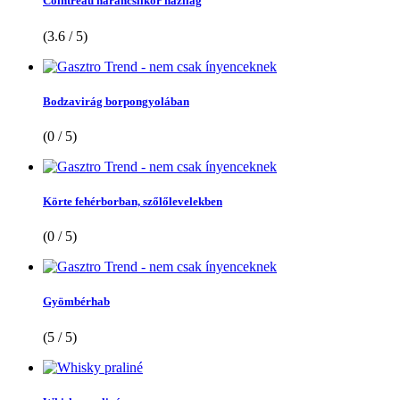
Cointreau narancslikőr házilag
(3.6 / 5)
Bodzavirág borpongyolában
(0 / 5)
Körte fehérborban, szőlőlevelekben
(0 / 5)
Gyömbérhab
(5 / 5)