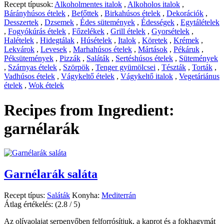
Recept típusok:
Alkoholmentes italok
,
Alkoholos italok
,
Bárányhúsos ételek
,
Befőttek
,
Birkahúsos ételek
,
Dekorációk
,
Desszertek
,
Dzsemek
,
Édes sütemények
,
Édességek
,
Egytálételek
,
Fogyókúrás ételek
,
Főzelékek
,
Grill ételek
,
Gyorsételek
,
Halételek
,
Hidegtálak
,
Húsételek
,
Italok
,
Köretek
,
Krémek
,
Lekvárok
,
Levesek
,
Marhahúsos ételek
,
Mártások
,
Pékáruk
,
Péksütemények
,
Pizzák
,
Saláták
,
Sertéshúsos ételek
,
Sütemények
,
Szárnyas ételek
,
Szörpök
,
Tenger gyümölcsei
,
Tészták
,
Torták
,
Vadhúsos ételek
,
Vágykeltő ételek
,
Vágykeltő italok
,
Vegetáriánus
ételek
,
Wok ételek
Recipes from Ingredient:
garnélarák
Garnélarák saláta
Recept típus:
Saláták
Konyha:
Mediterrán
Átlag értékelés:
(2.8 / 5)
Az olívaolajat serpenyőben felforrósítjuk, a kaprot és a fokhagymát