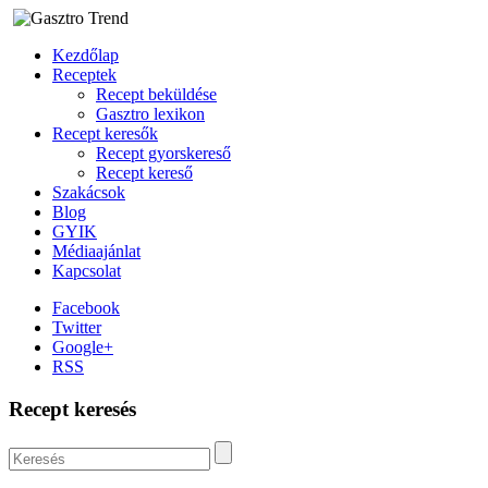
Kezdőlap
Receptek
Recept beküldése
Gasztro lexikon
Recept keresők
Recept gyorskereső
Recept kereső
Szakácsok
Blog
GYIK
Médiaajánlat
Kapcsolat
Facebook
Twitter
Google+
RSS
Recept keresés