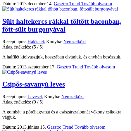
Dátum: 2013.december 14.
Gasztro Trend
Tovább olvasom
Sült haltekercs rákkal töltött baconban,
főtt-sült burgonyával
Recept típus:
Halételek
Konyha:
Nemzetközi
Átlag értékelés:
(5 / 5)
A halfilét kiolvasztjuk, hosszában elvágjuk, és enyhén besózzuk.
Dátum: 2013.szeptember 17.
Gasztro Trend
Tovább olvasom
Csípős-savanyú leves
Recept típus:
Levesek
Konyha:
Nemzetközi
Átlag értékelés:
(0 / 5)
A gombát, a póréhagymát és a császárszalonnát vékony csíkokra
vágjuk.
Dátum: 2013.június 15.
Gasztro Trend
Tovább olvasom