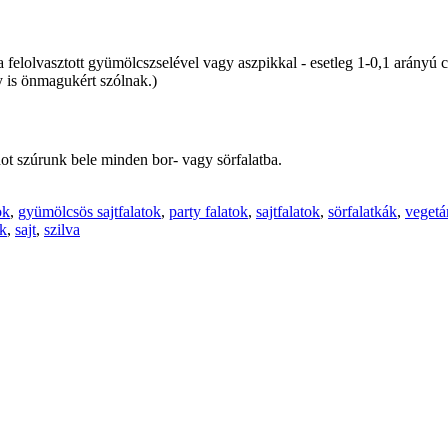
 a felolvasztott gyümölcszselével vagy aszpikkal - esetleg 1-0,1 arányú 
 is önmagukért szólnak.)
ot szúrunk bele minden bor- vagy sörfalatba.
ok
,
gyümölcsös sajtfalatok
,
party falatok
,
sajtfalatok
,
sörfalatkák
,
vegetá
ck
,
sajt
,
szilva