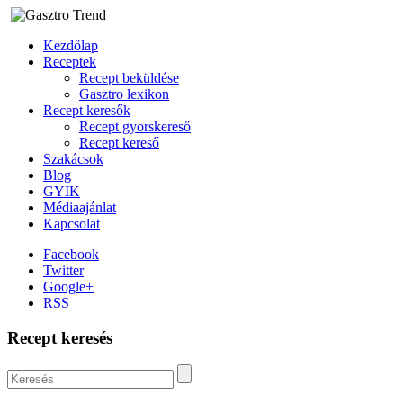
Kezdőlap
Receptek
Recept beküldése
Gasztro lexikon
Recept keresők
Recept gyorskereső
Recept kereső
Szakácsok
Blog
GYIK
Médiaajánlat
Kapcsolat
Facebook
Twitter
Google+
RSS
Recept keresés