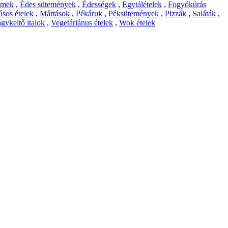
emek
,
Édes sütemények
,
Édességek
,
Egytálételek
,
Fogyókúrás
sos ételek
,
Mártások
,
Pékáruk
,
Péksütemények
,
Pizzák
,
Saláták
,
gykeltő italok
,
Vegetáriánus ételek
,
Wok ételek