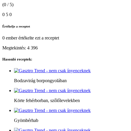
(0 / 5)
0
5
0
Értékelje a receptet
0 ember
értékelte ezt a receptet
Megtekintés:
4 396
Hasonló receptek:
Bodzavirág borpongyolában
Körte fehérborban, szőlőlevelekben
Gyömbérhab