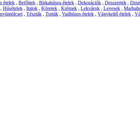
 ételek
,
Befőttek
,
Birkahúsos ételek
,
Dekorációk
,
Desszertek
,
Dzs
,
Húsételek
,
Italok
,
Köretek
,
Krémek
,
Lekvárok
,
Levesek
,
Marhahú
 gyümölcsei
,
Tészták
,
Torták
,
Vadhúsos ételek
,
Vágykeltő ételek
,
Vá