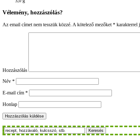
3,0 g
Vélemény, hozzászólás?
Az email címet nem tesszük közzé.
A kötelező mezőket
*
karakterrel j
Hozzászólás
Név
*
E-mail cím
*
Honlap
Keresés