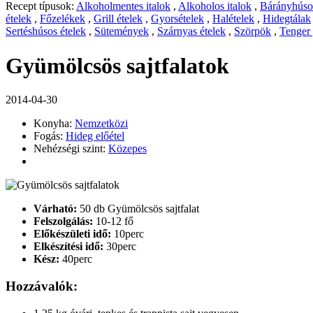
Recept típusok:
Alkoholmentes italok
,
Alkoholos italok
,
Bárányhúsos
ételek
,
Főzelékek
,
Grill ételek
,
Gyorsételek
,
Halételek
,
Hidegtálak
Sertéshúsos ételek
,
Sütemények
,
Szárnyas ételek
,
Szörpök
,
Tenger
Gyümölcsös sajtfalatok
2014-04-30
Konyha:
Nemzetközi
Fogás:
Hideg előétel
Nehézségi szint:
Közepes
Várható:
50 db Gyümölcsös sajtfalat
Felszolgálás:
10-12 fő
Előkészületi idő:
10perc
Elkészítési idő:
30perc
Kész:
40perc
Hozzávalók: