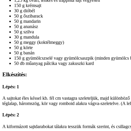
1,25 kg óvári, tenkes és trappista sajt vegyesen
150 g krémsajt
30 g dióbél
50 g őszibarack
50 g mandarin
50 g ananász
50 g szilva
30 g mandula
50 g meggy (koktélmeggy)
50 g körte
50 g banán
150 g gyümölcszselé vagy gyümölcsaszpik (minden gyümölcs befő
50 db műanyag pálcika vagy zakuszki kard
Elkészítés:
Lépés: 1
A sajtokat éles késsel kb. fél cm vastagra szeleteljük, majd különböz
téglalap, háromszög, kör vagy romboid alakra vágva-szeletelve. (A lehu
Lépés: 2
A kiformázott sajtdarabokat tálakra tesszük formák szerint, és csilla