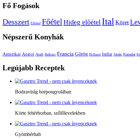
Fő
Fogások
Ital
Főétel
Desszert
Le
Hideg előétel
Köret
Előétel
Népszerű
Konyhák
Francia
Amerikai
Görög
Angol
Indiai
Arab
Japán
Kanadai
Balkáni
Holland
Kí
Legújabb
Receptek
Bodzavirág borpongyolában
Körte fehérborban, szőlőlevelekben
Gyömbérhab