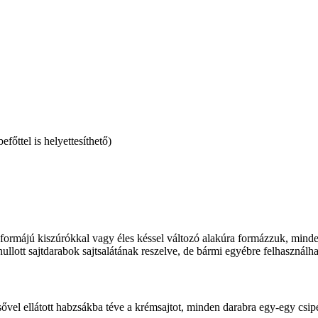
ttel is helyettesíthető)
ő formájú kiszúrókkal vagy éles késsel változó alakúra formázzuk, minde
llott sajtdarabok sajtsalátának reszelve, de bármi egyébre felhasználha
gcsővel ellátott habzsákba téve a krémsajtot, minden darabra egy-egy csi