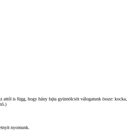
z attól is függ, hogy hány fajta gyümölcsöt válogatunk össze: kocka,
tó.)
petnyit nyomunk.