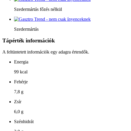
Szedermártás főzés nélkül
Szedermártás
Tápérték információk
A feltüntetett információk egy adagra értendők.
Energia
99 kcal
Fehérje
7,8 g
Zsír
6,0 g
Szénhidrát