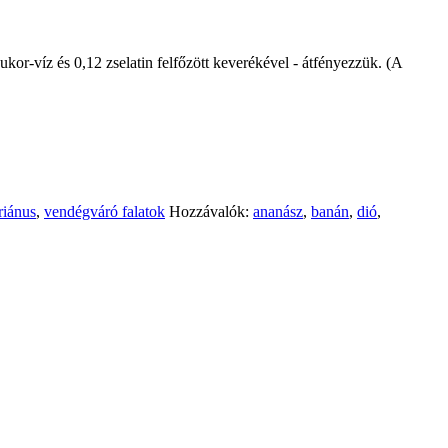
cukor-víz és 0,12 zselatin felfőzött keverékével - átfényezzük. (A
riánus
,
vendégváró falatok
Hozzávalók:
ananász
,
banán
,
dió
,