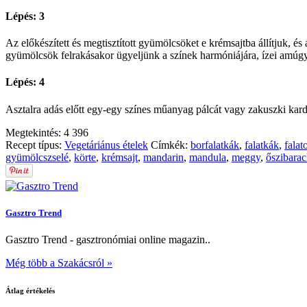
Lépés: 3
Az előkészített és megtisztított gyümölcsöket e krémsajtba állítjuk, és
gyümölcsök felrakásakor ügyeljünk a színek harmóniájára, ízei amúgy
Lépés: 4
Asztalra adás előtt egy-egy színes műanyag pálcát vagy zakuszki kard
Megtekintés:
4 396
Recept típus:
Vegetáriánus ételek
Címkék:
borfalatkák
,
falatkák
,
falat
gyümölcszselé
,
körte
,
krémsajt
,
mandarin
,
mandula
,
meggy
,
őszibara
Gasztro Trend
Gasztro Trend - gasztronómiai online magazin..
Még több a Szakácsról »
Átlag értékelés