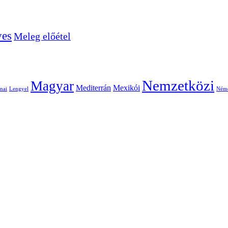
ves
Meleg előétel
Nemzetközi
Magyar
Mediterrán
Mexikói
nai
Lengyel
Ném