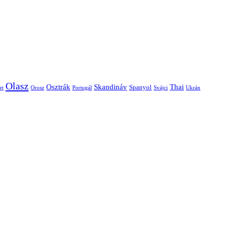
Olasz
Skandináv
Thai
Osztrák
Spanyol
et
Orosz
Portugál
Svájci
Ukrán