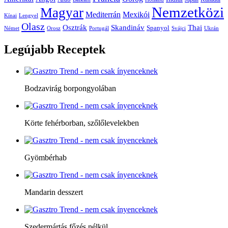
Nemzetközi
Magyar
Mediterrán
Mexikói
Kínai
Lengyel
Olasz
Skandináv
Thai
Osztrák
Spanyol
Német
Orosz
Portugál
Svájci
Ukrán
Legújabb
Receptek
Bodzavirág borpongyolában
Körte fehérborban, szőlőlevelekben
Gyömbérhab
Mandarin desszert
Szedermártás főzés nélkül