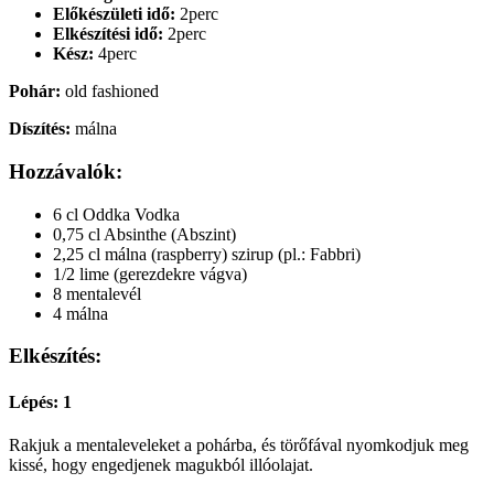
Előkészületi idő:
2perc
Elkészítési idő:
2perc
Kész:
4perc
Pohár:
old fashioned
Díszítés:
málna
Hozzávalók:
6 cl Oddka Vodka
0,75 cl Absinthe (Abszint)
2,25 cl málna (raspberry) szirup (pl.: Fabbri)
1/2 lime (gerezdekre vágva)
8 mentalevél
4 málna
Elkészítés:
Lépés: 1
Rakjuk a mentaleveleket a pohárba, és törőfával nyomkodjuk meg
kissé, hogy engedjenek magukból illóolajat.