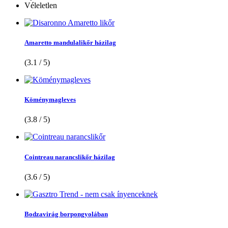
Véleletlen
Amaretto mandulalikőr házilag
(3.1 / 5)
Köménymagleves
(3.8 / 5)
Cointreau narancslikőr házilag
(3.6 / 5)
Bodzavirág borpongyolában