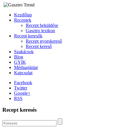
Kezdőlap
Receptek
Recept beküldése
Gasztro lexikon
Recept keresők
Recept gyorskereső
Recept kereső
Szakácsok
Blog
GYIK
Médiaajánlat
Kapcsolat
Facebook
Twitter
Google+
RSS
Recept keresés