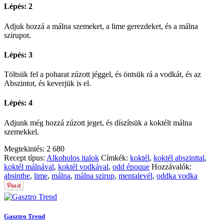
Lépés: 2
Adjuk hozzá a málna szemeket, a lime gerezdeket, és a málna
szirupot.
Lépés: 3
Töltsük fel a poharat zúzott jéggel, és öntsük rá a vodkát, és az
Abszintot, és keverjük is el.
Lépés: 4
Adjunk még hozzá zúzott jeget, és díszítsük a koktélt málna
szemekkel.
Megtekintés:
2 680
Recept típus:
Alkoholos italok
Címkék:
koktél
,
koktél abszinttal
,
koktél málnával
,
koktél vodkával
,
odd époque
Hozzávalók:
absinthe
,
lime
,
málna
,
málna szirup
,
mentalevél
,
oddka vodka
Gasztro Trend