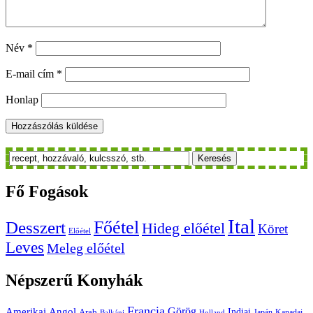
Név
*
E-mail cím
*
Honlap
Keresés
Fő
Fogások
Ital
Főétel
Desszert
Hideg előétel
Köret
Előétel
Leves
Meleg előétel
Népszerű
Konyhák
Francia
Amerikai
Görög
Angol
Indiai
Arab
Japán
Kanadai
Balkáni
Holland