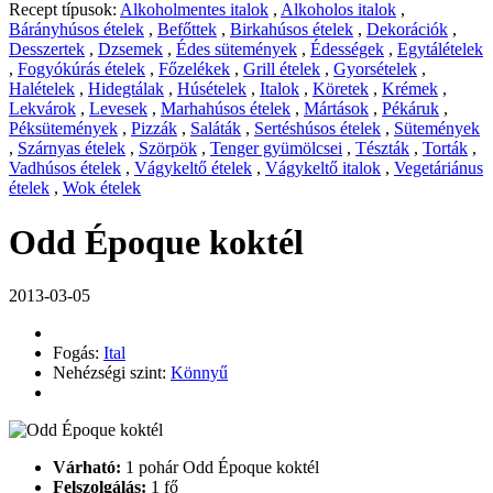
Recept típusok:
Alkoholmentes italok
,
Alkoholos italok
,
Bárányhúsos ételek
,
Befőttek
,
Birkahúsos ételek
,
Dekorációk
,
Desszertek
,
Dzsemek
,
Édes sütemények
,
Édességek
,
Egytálételek
,
Fogyókúrás ételek
,
Főzelékek
,
Grill ételek
,
Gyorsételek
,
Halételek
,
Hidegtálak
,
Húsételek
,
Italok
,
Köretek
,
Krémek
,
Lekvárok
,
Levesek
,
Marhahúsos ételek
,
Mártások
,
Pékáruk
,
Péksütemények
,
Pizzák
,
Saláták
,
Sertéshúsos ételek
,
Sütemények
,
Szárnyas ételek
,
Szörpök
,
Tenger gyümölcsei
,
Tészták
,
Torták
,
Vadhúsos ételek
,
Vágykeltő ételek
,
Vágykeltő italok
,
Vegetáriánus
ételek
,
Wok ételek
Odd Époque koktél
2013-03-05
Fogás:
Ital
Nehézségi szint:
Könnyű
Várható:
1 pohár Odd Époque koktél
Felszolgálás:
1 fő