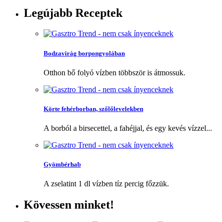
Legújabb
Receptek
Bodzavirág borpongyolában
Otthon bő folyó vízben többször is átmossuk.
Körte fehérborban, szőlőlevelekben
A borból a birsecettel, a fahéjjal, és egy kevés vízzel...
Gyömbérhab
A zselatint 1 dl vízben tíz percig főzzük.
Kövessen
minket!