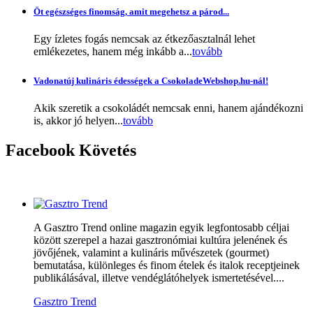
Öt egészséges finomság, amit megehetsz a párod...
Egy ízletes fogás nemcsak az étkezőasztalnál lehet
emlékezetes, hanem még inkább a...
tovább
Vadonatúj kulináris édességek a CsokoladeWebshop.hu-nál!
Akik szeretik a csokoládét nemcsak enni, hanem ajándékozni
is, akkor jó helyen...
tovább
Facebook
Követés
A Gasztro Trend online magazin egyik legfontosabb céljai
között szerepel a hazai gasztronómiai kultúra jelenének és
jövőjének, valamint a kulináris művészetek (gourmet)
bemutatása, különleges és finom ételek és italok receptjeinek
publikálásával, illetve vendéglátóhelyek ismertetésével....
Gasztro Trend