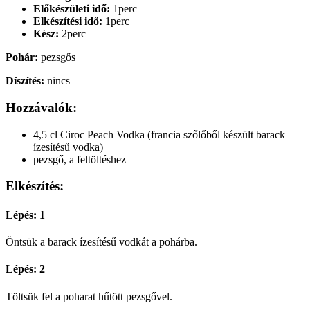
Előkészületi idő:
1perc
Elkészítési idő:
1perc
Kész:
2perc
Pohár:
pezsgős
Díszítés:
nincs
Hozzávalók:
4,5 cl Ciroc Peach Vodka (francia szőlőből készült barack
ízesítésű vodka)
pezsgő, a feltöltéshez
Elkészítés:
Lépés: 1
Öntsük a barack ízesítésű vodkát a pohárba.
Lépés: 2
Töltsük fel a poharat hűtött pezsgővel.