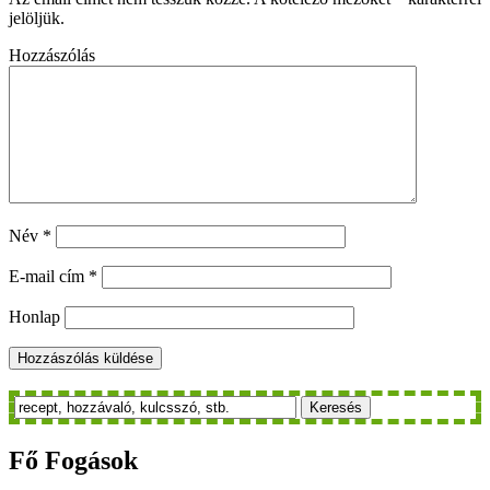
jelöljük.
Hozzászólás
Név
*
E-mail cím
*
Honlap
Keresés
Fő
Fogások