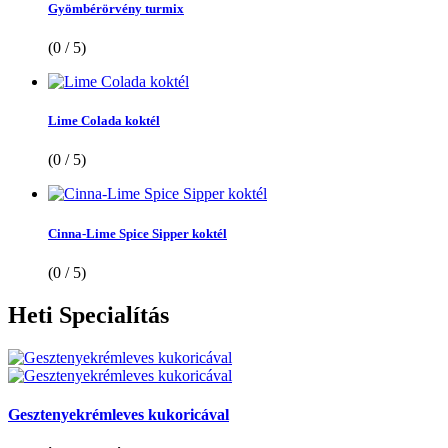
Gyömbérörvény turmix
(0 / 5)
Lime Colada koktél
(0 / 5)
Cinna-Lime Spice Sipper koktél
(0 / 5)
Heti
Specialítás
Gesztenyekrémleves kukoricával