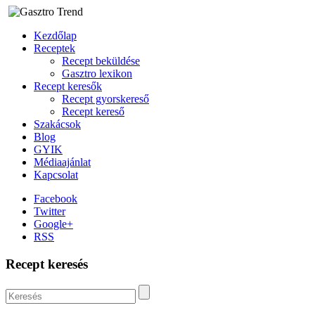
Kezdőlap
Receptek
Recept beküldése
Gasztro lexikon
Recept keresők
Recept gyorskereső
Recept kereső
Szakácsok
Blog
GYIK
Médiaajánlat
Kapcsolat
Facebook
Twitter
Google+
RSS
Recept keresés