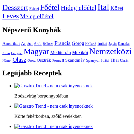
Ital
Főétel
Desszert
Hideg előétel
Köret
Előétel
Leves
Meleg előétel
Népszerű
Konyhák
Francia
Amerikai
Görög
Angol
Indiai
Arab
Japán
Kanadai
Balkáni
Holland
Nemzetközi
Magyar
Mediterrán
Mexikói
Kínai
Lengyel
Olasz
Skandináv
Thai
Osztrák
Spanyol
Német
Orosz
Portugál
Svájci
Ukrán
Legújabb
Receptek
Bodzavirág borpongyolában
Körte fehérborban, szőlőlevelekben