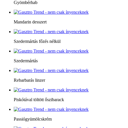
Gyömbérhab
Mandarin desszert
Szedermártás főzés nélkül
Szedermártás
Rebarbarás linzer
Piskótával töltött őszibarack
Passiógyümölcskrém