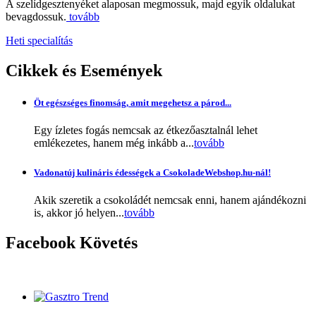
A szelídgesztenyéket alaposan megmossuk, majd egyik oldalukat
bevagdossuk.
tovább
Heti specialítás
Cikkek
és Események
Öt egészséges finomság, amit megehetsz a párod...
Egy ízletes fogás nemcsak az étkezőasztalnál lehet
emlékezetes, hanem még inkább a...
tovább
Vadonatúj kulináris édességek a CsokoladeWebshop.hu-nál!
Akik szeretik a csokoládét nemcsak enni, hanem ajándékozni
is, akkor jó helyen...
tovább
Facebook
Követés