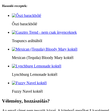
Hasonló receptek:
Őszi barackbólé
Teapuncs arábiából
Mexican (Tequila) Bloody Mary koktél
Lynchburg Lemonade koktél
Fuzzy Navel koktél
Vélemény, hozzászólás?
Az email címet nem tesszük közzé.
A kötelező mezőket
*
karakterrel