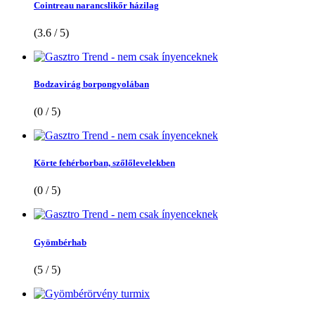
Cointreau narancslikőr házilag
(3.6 / 5)
Bodzavirág borpongyolában
(0 / 5)
Körte fehérborban, szőlőlevelekben
(0 / 5)
Gyömbérhab
(5 / 5)