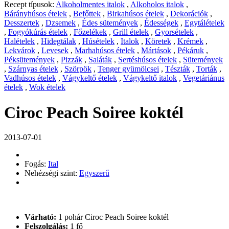
Recept típusok:
Alkoholmentes italok
,
Alkoholos italok
,
Bárányhúsos ételek
,
Befőttek
,
Birkahúsos ételek
,
Dekorációk
,
Desszertek
,
Dzsemek
,
Édes sütemények
,
Édességek
,
Egytálételek
,
Fogyókúrás ételek
,
Főzelékek
,
Grill ételek
,
Gyorsételek
,
Halételek
,
Hidegtálak
,
Húsételek
,
Italok
,
Köretek
,
Krémek
,
Lekvárok
,
Levesek
,
Marhahúsos ételek
,
Mártások
,
Pékáruk
,
Péksütemények
,
Pizzák
,
Saláták
,
Sertéshúsos ételek
,
Sütemények
,
Szárnyas ételek
,
Szörpök
,
Tenger gyümölcsei
,
Tészták
,
Torták
,
Vadhúsos ételek
,
Vágykeltő ételek
,
Vágykeltő italok
,
Vegetáriánus
ételek
,
Wok ételek
Ciroc Peach Soiree koktél
2013-07-01
Fogás:
Ital
Nehézségi szint:
Egyszerű
Várható:
1 pohár Ciroc Peach Soiree koktél
Felszolgálás:
1 fő