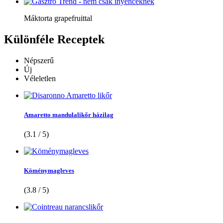
Máktorta grapefruittal
Különféle
Receptek
Népszerű
Új
Véleletlen
Amaretto mandulalikőr házilag
(3.1 / 5)
Köménymagleves
(3.8 / 5)