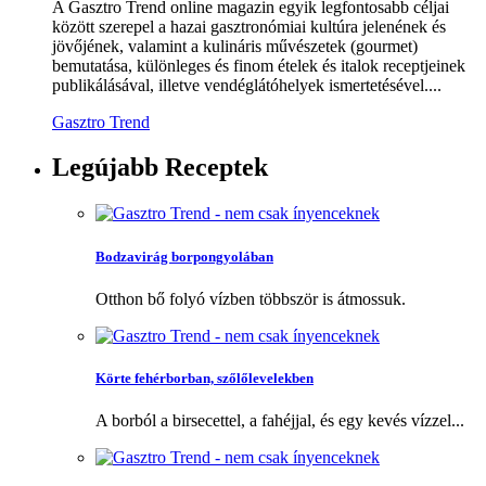
A Gasztro Trend online magazin egyik legfontosabb céljai
között szerepel a hazai gasztronómiai kultúra jelenének és
jövőjének, valamint a kulináris művészetek (gourmet)
bemutatása, különleges és finom ételek és italok receptjeinek
publikálásával, illetve vendéglátóhelyek ismertetésével....
Gasztro Trend
Legújabb
Receptek
Bodzavirág borpongyolában
Otthon bő folyó vízben többször is átmossuk.
Körte fehérborban, szőlőlevelekben
A borból a birsecettel, a fahéjjal, és egy kevés vízzel...