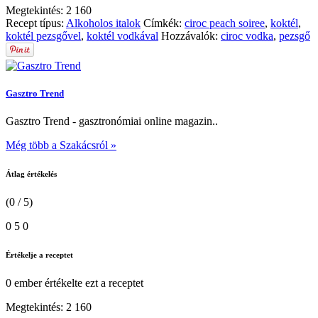
Megtekintés:
2 160
Recept típus:
Alkoholos italok
Címkék:
ciroc peach soiree
,
koktél
,
koktél pezsgővel
,
koktél vodkával
Hozzávalók:
ciroc vodka
,
pezsgő
Gasztro Trend
Gasztro Trend - gasztronómiai online magazin..
Még több a Szakácsról »
Átlag értékelés
(0 / 5)
0
5
0
Értékelje a receptet
0 ember
értékelte ezt a receptet
Megtekintés:
2 160