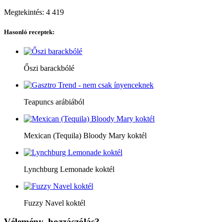
Megtekintés:
4 419
Hasonló receptek:
Őszi barackbólé
Teapuncs arábiából
Mexican (Tequila) Bloody Mary koktél
Lynchburg Lemonade koktél
Fuzzy Navel koktél
Vélemény, hozzászólás?