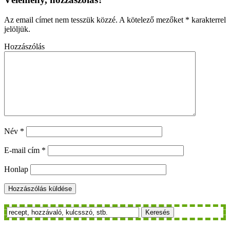
Az email címet nem tesszük közzé.
A kötelező mezőket
*
karakterrel
jelöljük.
Hozzászólás
Név
*
E-mail cím
*
Honlap
Keresés