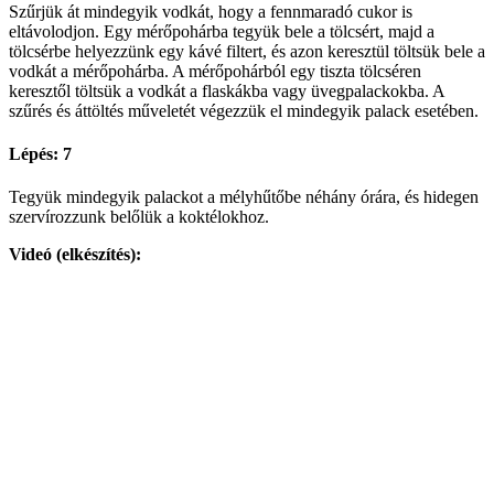
Szűrjük át mindegyik vodkát, hogy a fennmaradó cukor is
eltávolodjon. Egy mérőpohárba tegyük bele a tölcsért, majd a
tölcsérbe helyezzünk egy kávé filtert, és azon keresztül töltsük bele a
vodkát a mérőpohárba. A mérőpohárból egy tiszta tölcséren
keresztől töltsük a vodkát a flaskákba vagy üvegpalackokba. A
szűrés és áttöltés műveletét végezzük el mindegyik palack esetében.
Lépés: 7
Tegyük mindegyik palackot a mélyhűtőbe néhány órára, és hidegen
szervírozzunk belőlük a koktélokhoz.
Videó (elkészítés):