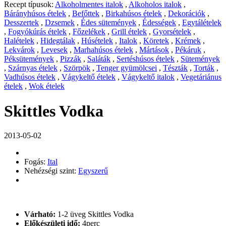
Recept típusok:
Alkoholmentes italok
,
Alkoholos italok
,
Bárányhúsos ételek
,
Befőttek
,
Birkahúsos ételek
,
Dekorációk
,
Desszertek
,
Dzsemek
,
Édes sütemények
,
Édességek
,
Egytálételek
,
Fogyókúrás ételek
,
Főzelékek
,
Grill ételek
,
Gyorsételek
,
Halételek
,
Hidegtálak
,
Húsételek
,
Italok
,
Köretek
,
Krémek
,
Lekvárok
,
Levesek
,
Marhahúsos ételek
,
Mártások
,
Pékáruk
,
Péksütemények
,
Pizzák
,
Saláták
,
Sertéshúsos ételek
,
Sütemények
,
Szárnyas ételek
,
Szörpök
,
Tenger gyümölcsei
,
Tészták
,
Torták
,
Vadhúsos ételek
,
Vágykeltő ételek
,
Vágykeltő italok
,
Vegetáriánus
ételek
,
Wok ételek
Skittles Vodka
2013-05-02
Fogás:
Ital
Nehézségi szint:
Egyszerű
Várható:
1-2 üveg Skittles Vodka
Előkészületi idő:
4perc