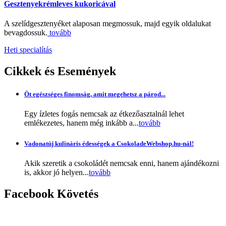
Gesztenyekrémleves kukoricával
A szelídgesztenyéket alaposan megmossuk, majd egyik oldalukat
bevagdossuk.
tovább
Heti specialítás
Cikkek
és Események
Öt egészséges finomság, amit megehetsz a párod...
Egy ízletes fogás nemcsak az étkezőasztalnál lehet
emlékezetes, hanem még inkább a...
tovább
Vadonatúj kulináris édességek a CsokoladeWebshop.hu-nál!
Akik szeretik a csokoládét nemcsak enni, hanem ajándékozni
is, akkor jó helyen...
tovább
Facebook
Követés