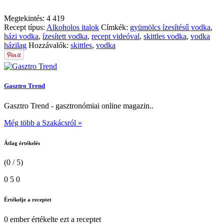
Megtekintés:
4 419
Recept típus:
Alkoholos italok
Címkék:
gyümölcs ízesítésű vodka
,
házi vodka
,
ízesített vodka
,
recept videóval
,
skittles vodka
,
vodka
házilag
Hozzávalók:
skittles
,
vodka
Gasztro Trend
Gasztro Trend - gasztronómiai online magazin..
Még több a Szakácsról »
Átlag értékelés
(0 / 5)
0
5
0
Értékelje a receptet
0 ember
értékelte ezt a receptet