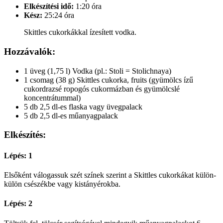
Elkészítési idő:
1:20 óra
Kész:
25:24 óra
Skittles cukorkákkal ízesített vodka.
Hozzávalók:
1 üveg (1,75 l) Vodka (pl.: Stoli = Stolichnaya)
1 csomag (38 g) Skittles cukorka, fruits (gyümölcs ízű
cukordrazsé ropogós cukormázban és gyümölcslé
koncentrátummal)
5 db 2,5 dl-es flaska vagy üvegpalack
5 db 2,5 dl-es műanyagpalack
Elkészítés:
Lépés: 1
Elsőként válogassuk szét színek szerint a Skittles cukorkákat külön-
külön csészékbe vagy kistányérokba.
Lépés: 2