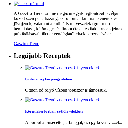
A Gasztro Trend online magazin egyik legfontosabb céljai
között szerepel a hazai gasztronómiai kultúra jelenének és
jövőjének, valamint a kulináris művészetek (gourmet)
bemutatása, különleges és finom ételek és italok receptjeinek
publikálásával, illetve vendéglátóhelyek ismertetésével....
Gasztro Trend
Legújabb
Receptek
Bodzavirág borpongyolában
Otthon bő folyó vízben többször is átmossuk.
Körte fehérborban, szőlőlevelekben
A borból a birsecettel, a fahéjjal, és egy kevés vízzel...