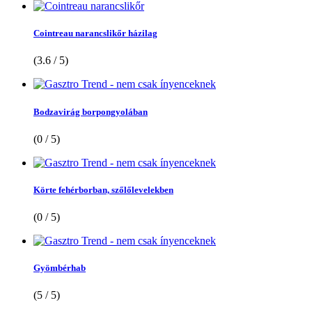
Cointreau narancslikőr házilag
(3.6 / 5)
Bodzavirág borpongyolában
(0 / 5)
Körte fehérborban, szőlőlevelekben
(0 / 5)
Gyömbérhab
(5 / 5)