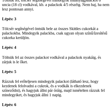
Töltsük fel, tölcsér segítségével mindegyik műanyagpalackot 6
uncia (18 cl) vodkával, kb. a palackok 4/5 részéig. Nem baj, ha nem
lesz pontosan annyi.
Lépés: 3
Tölcsér segítségével öntsük bele az összes Skittles cukorkát a
palackokba. Mindegyik palackba, csak ugyan olyan színű/ízesítésű
cukorka kerüljön.
Lépés: 4
Töltsük fel az összes palackot vodkával a palackok nyakáig, és
zárjuk is le őket.
Lépés: 5
Rázzuk fel erőteljesen mindegyik palackot (látható lesz, hogy
kezdenek felolvadni a cukrok, és a vodkák is elkezdenek
színeződni), és hagyjuk állni pár óráig, majd ismételten rázzuk fel
mindegyiket, és hagyjuk állni 1 napig.
Lépés: 6