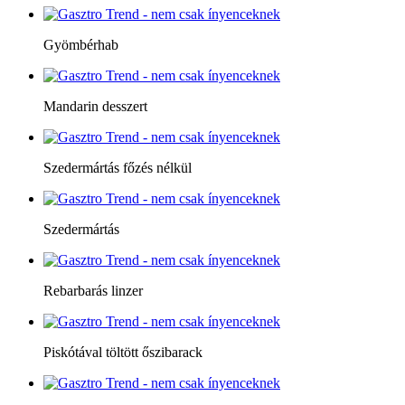
Gyömbérhab
Mandarin desszert
Szedermártás főzés nélkül
Szedermártás
Rebarbarás linzer
Piskótával töltött őszibarack