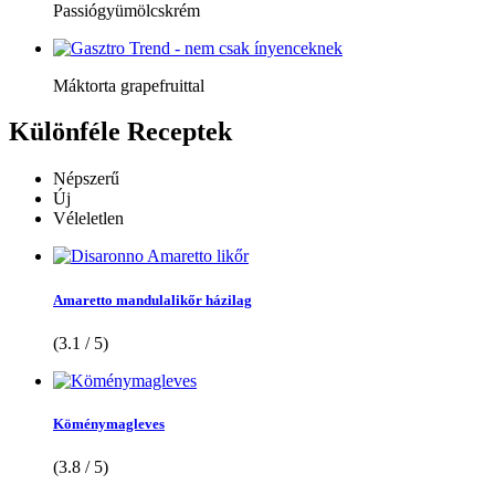
Passiógyümölcskrém
Máktorta grapefruittal
Különféle
Receptek
Népszerű
Új
Véleletlen
Amaretto mandulalikőr házilag
(3.1 / 5)
Köménymagleves
(3.8 / 5)