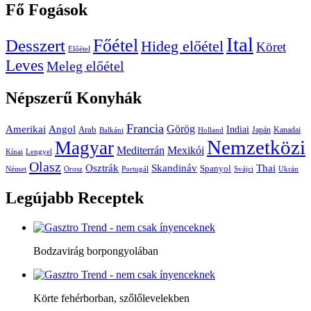
Fő
Fogások
Ital
Főétel
Desszert
Hideg előétel
Köret
Előétel
Leves
Meleg előétel
Népszerű
Konyhák
Francia
Amerikai
Görög
Angol
Indiai
Arab
Japán
Kanadai
Balkáni
Holland
Nemzetközi
Magyar
Mediterrán
Mexikói
Kínai
Lengyel
Olasz
Skandináv
Thai
Osztrák
Spanyol
Német
Orosz
Portugál
Svájci
Ukrán
Legújabb
Receptek
Bodzavirág borpongyolában
Körte fehérborban, szőlőlevelekben