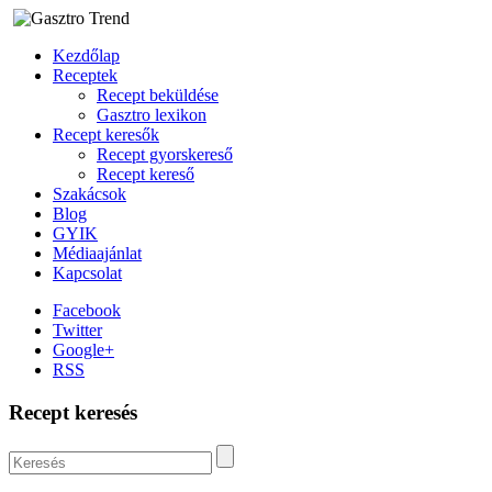
Kezdőlap
Receptek
Recept beküldése
Gasztro lexikon
Recept keresők
Recept gyorskereső
Recept kereső
Szakácsok
Blog
GYIK
Médiaajánlat
Kapcsolat
Facebook
Twitter
Google+
RSS
Recept keresés