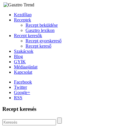
Kezdőlap
Receptek
Recept beküldése
Gasztro lexikon
Recept keresők
Recept gyorskereső
Recept kereső
Szakácsok
Blog
GYIK
Médiaajánlat
Kapcsolat
Facebook
Twitter
Google+
RSS
Recept keresés