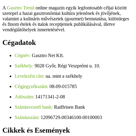
A
Gasztro Trend
online magazin egyik legfontosabb céljai között
szerepel a hazai gasztronómiai kultúra jelenének és jövőjének,
valamint a kulináris művészetek (gourmet) bemutatása, különleges
és finom ételek és italok receptjeinek publikálásával, illetve
vendéglátóhelyek ismertetésével.
Cégadatok
Cégnév:
Gasztro Net Kft.
Székhely:
9028 Győr, Régi Veszprémi u. 10.
Levelezési cím:
ua. mint a székhely
Cégjegyzékszám:
08-09-015785
Adószám:
14171341-2-08
Számlavezető bank:
Raiffeisen Bank
Számlaszám:
12096729-00346100-00100003
Cikkek
és Események