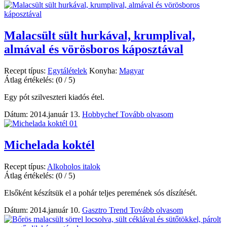
Malacsült sült hurkával, krumplival,
almával és vörösboros káposztával
Recept típus:
Egytálételek
Konyha:
Magyar
Átlag értékelés:
(0 / 5)
Egy pót szilveszteri kiadós étel.
Dátum: 2014.január 13.
Hobbychef
Tovább olvasom
Michelada koktél
Recept típus:
Alkoholos italok
Átlag értékelés:
(0 / 5)
Elsőként készítsük el a pohár teljes peremének sós díszítését.
Dátum: 2014.január 10.
Gasztro Trend
Tovább olvasom