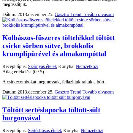
megtisztítjuk.
Dátum: 2013.december 25.
Gasztro Trend
Tovább olvasom
Kolbászos-fűszeres töltelékkel töltött
csirke sörben sütve, brokkolis
krumplipürével és almakompóttal
Recept típus:
Szárnyas ételek
Konyha:
Nemzetközi
Átlag értékelés:
(0 / 5)
A csirkecombokat megmossuk, fellazítjuk rajtuk a bőrt.
Dátum: 2013.december 25.
Gasztro Trend
Tovább olvasom
Töltött sertéslapocka töltött-sült
burgonyával
Recept típus:
Sertéshúsos ételek
Konyha:
Nemzetközi