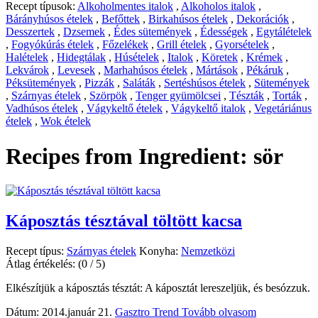
Recept típusok:
Alkoholmentes italok
,
Alkoholos italok
,
Bárányhúsos ételek
,
Befőttek
,
Birkahúsos ételek
,
Dekorációk
,
Desszertek
,
Dzsemek
,
Édes sütemények
,
Édességek
,
Egytálételek
,
Fogyókúrás ételek
,
Főzelékek
,
Grill ételek
,
Gyorsételek
,
Halételek
,
Hidegtálak
,
Húsételek
,
Italok
,
Köretek
,
Krémek
,
Lekvárok
,
Levesek
,
Marhahúsos ételek
,
Mártások
,
Pékáruk
,
Péksütemények
,
Pizzák
,
Saláták
,
Sertéshúsos ételek
,
Sütemények
,
Szárnyas ételek
,
Szörpök
,
Tenger gyümölcsei
,
Tészták
,
Torták
,
Vadhúsos ételek
,
Vágykeltő ételek
,
Vágykeltő italok
,
Vegetáriánus
ételek
,
Wok ételek
Recipes from Ingredient:
sör
Káposztás tésztával töltött kacsa
Recept típus:
Szárnyas ételek
Konyha:
Nemzetközi
Átlag értékelés:
(0 / 5)
Elkészítjük a káposztás tésztát: A káposztát lereszeljük, és besózzuk.
Dátum: 2014.január 21.
Gasztro Trend
Tovább olvasom