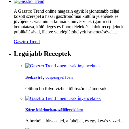
A Gasztro Trend online magazin egyik legfontosabb céljai
között szerepel a hazai gasztronómiai kultúra jelenének és
jövőjének, valamint a kulináris művészetek (gourmet)
bemutatása, különleges és finom ételek és italok receptjeinek
publikálásával, illetve vendéglátóhelyek ismertetésével....
Gasztro Trend
Legújabb
Receptek
Bodzavirág borpongyolában
Otthon bő folyó vízben többször is átmossuk.
Körte fehérborban, szőlőlevelekben
A borból a birsecettel, a fahéjjal, és egy kevés vízzel...