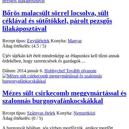
Bőrös malacsült sörrel locsolva, sült
céklával és sütőtökkel, párolt pezsgős
lilakáposztával
Recept típus:
Egytálételek
Konyha:
Magyar
Átlag értékelés:
(4.5 / 5)
Újév tájékán két ételt mindenképp az étlapunkra kell tűzni annak
érdekében, hogy szerencsések és gazdagok ...
Dátum: 2014.január 6.
Hobbychef
Tovább olvasom
Mézes sült csirkecomb meggymártással és
szalonnás burgonyafánkocskákkal
Recept típus:
Szárnyas ételek
Konyha:
Nemzetközi
Átlag értékelés:
(0 / 5)
A burgonyát héjában, sós vízben megfőzzük, amikor megfőtt,