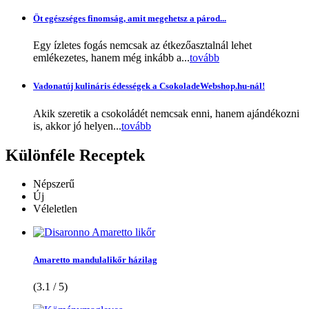
Öt egészséges finomság, amit megehetsz a párod...
Egy ízletes fogás nemcsak az étkezőasztalnál lehet
emlékezetes, hanem még inkább a...
tovább
Vadonatúj kulináris édességek a CsokoladeWebshop.hu-nál!
Akik szeretik a csokoládét nemcsak enni, hanem ajándékozni
is, akkor jó helyen...
tovább
Különféle
Receptek
Népszerű
Új
Véleletlen
Amaretto mandulalikőr házilag
(3.1 / 5)