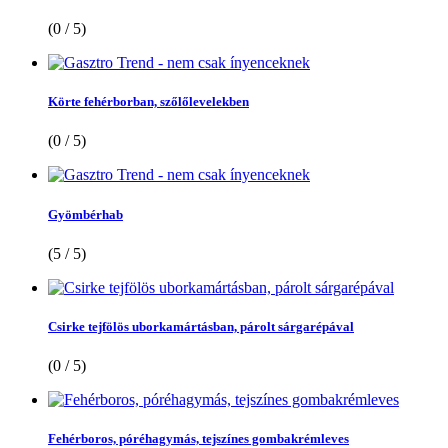
(0 / 5)
Körte fehérborban, szőlőlevelekben
(0 / 5)
Gyömbérhab
(5 / 5)
Csirke tejfölös uborkamártásban, párolt sárgarépával
(0 / 5)
Fehérboros, póréhagymás, tejszínes gombakrémleves