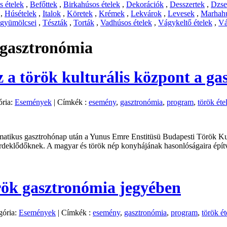
 ételek
,
Befőttek
,
Birkahúsos ételek
,
Dekorációk
,
Desszertek
,
Dzs
,
Húsételek
,
Italok
,
Köretek
,
Krémek
,
Lekvárok
,
Levesek
,
Marhahú
 gyümölcsei
,
Tészták
,
Torták
,
Vadhúsos ételek
,
Vágykeltő ételek
,
Vá
 gasztronómia
 a török kulturális központ a g
ria:
Események
|
Címkék :
esemény
,
gasztronómia
,
program
,
török éte
ematikus gasztrohónap után a Yunus Emre Enstitüsü Budapesti Török Kult
rdeklődőknek. A magyar és török nép konyhájának hasonlóságaira épít
rök gasztronómia jegyében
ória:
Események
|
Címkék :
esemény
,
gasztronómia
,
program
,
török ét