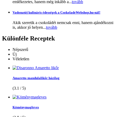
emlékezetes, hanem még inkább a...
tovább
Vadonatúj kulináris édességek a CsokoladeWebshop.hu-nál!
Akik szeretik a csokoládét nemcsak enni, hanem ajándékozni
is, akkor jó helyen...
tovább
Különféle
Receptek
Népszerű
Új
Véleletlen
Amaretto mandulalikőr házilag
(3.1 / 5)
Köménymagleves