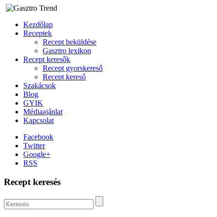
Kezdőlap
Receptek
Recept beküldése
Gasztro lexikon
Recept keresők
Recept gyorskereső
Recept kereső
Szakácsok
Blog
GYIK
Médiaajánlat
Kapcsolat
Facebook
Twitter
Google+
RSS
Recept keresés