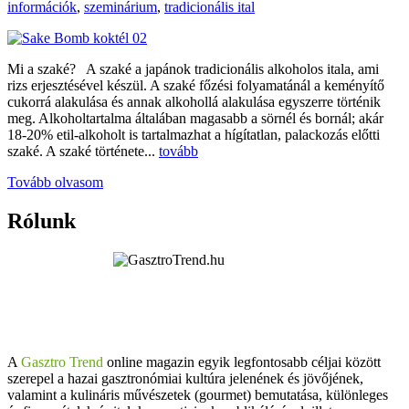
információk
,
szeminárium
,
tradicionális ital
Mi a szaké? A szaké a japánok tradicionális alkoholos itala, ami
rizs erjesztésével készül. A szaké főzési folyamatánál a keményítő
cukorrá alakulása és annak alkohollá alakulása egyszerre történik
meg. Alkoholtartalma általában magasabb a sörnél és bornál; akár
18-20% etil-alkoholt is tartalmazhat a hígítatlan, palackozás előtti
szaké. A szaké története...
tovább
Tovább olvasom
Rólunk
A
Gasztro Trend
online magazin egyik legfontosabb céljai között
szerepel a hazai gasztronómiai kultúra jelenének és jövőjének,
valamint a kulináris művészetek (gourmet) bemutatása, különleges