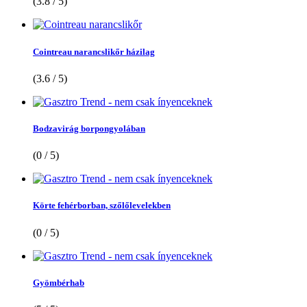
(3.8 / 5)
Cointreau narancslikőr házilag
(3.6 / 5)
Bodzavirág borpongyolában
(0 / 5)
Körte fehérborban, szőlőlevelekben
(0 / 5)
Gyömbérhab