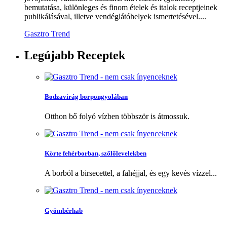
bemutatása, különleges és finom ételek és italok receptjeinek
publikálásával, illetve vendéglátóhelyek ismertetésével....
Gasztro Trend
Legújabb
Receptek
Bodzavirág borpongyolában
Otthon bő folyó vízben többször is átmossuk.
Körte fehérborban, szőlőlevelekben
A borból a birsecettel, a fahéjjal, és egy kevés vízzel...
Gyömbérhab