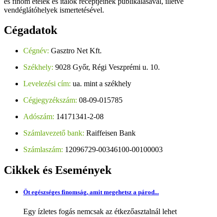
és finom ételek és italok receptjeinek publikálásával, illetve
vendéglátóhelyek ismertetésével.
Cégadatok
Cégnév:
Gasztro Net Kft.
Székhely:
9028 Győr, Régi Veszprémi u. 10.
Levelezési cím:
ua. mint a székhely
Cégjegyzékszám:
08-09-015785
Adószám:
14171341-2-08
Számlavezető bank:
Raiffeisen Bank
Számlaszám:
12096729-00346100-00100003
Cikkek
és Események
Öt egészséges finomság, amit megehetsz a párod...
Egy ízletes fogás nemcsak az étkezőasztalnál lehet