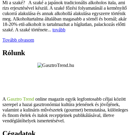
Mi a szaké? A szaké a japánok tradicionális alkoholos itala, ami
rizs erjesztésével készül. A szaké főzési folyamatánál a keményítő
cukorrá alakulása és annak alkohollá alakulása egyszerre történik
meg. Alkoholtartalma általában magasabb a sörnél és bornál; akár
18-20% etil-alkoholt is tartalmazhat a hígítatlan, palackozás előtti
szaké. A szaké története...
tovább
Tovább olvasom
Rólunk
A
Gasztro Trend
online magazin egyik legfontosabb céljai között
szerepel a hazai gasztronómiai kultúra jelenének és jövőjének,
valamint a kulináris művészetek (gourmet) bemutatása, különleges
és finom ételek és italok receptjeinek publikálásával, illetve
vendéglátóhelyek ismertetésével.
Cégadatok