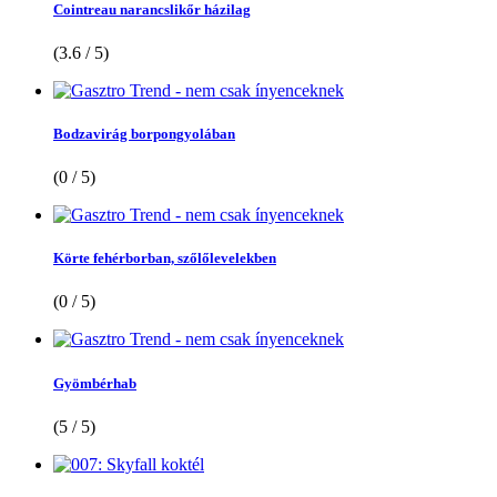
Cointreau narancslikőr házilag
(3.6 / 5)
Bodzavirág borpongyolában
(0 / 5)
Körte fehérborban, szőlőlevelekben
(0 / 5)
Gyömbérhab
(5 / 5)