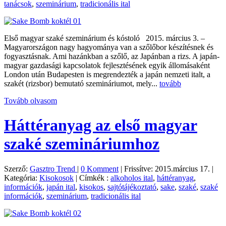
tanácsok
,
szeminárium
,
tradicionális ital
Első magyar szaké szeminárium és kóstoló 2015. március 3. –
Magyarországon nagy hagyománya van a szőlőbor készítésnek és
fogyasztásnak. Ami hazánkban a szőlő, az Japánban a rizs. A japán-
magyar gazdasági kapcsolatok fejlesztésének egyik állomásaként
London után Budapesten is megrendezték a japán nemzeti italt, a
szakét (rizsbor) bemutató szemináriumot, mely...
tovább
Tovább olvasom
Háttéranyag az első magyar
szaké szemináriumhoz
Szerző:
Gasztro Trend
|
0 Komment
|
Frissítve: 2015.március 17.
|
Kategória:
Kisokosok
|
Címkék :
alkoholos ital
,
háttéranyag
,
információk
,
japán ital
,
kisokos
,
sajtótájékoztató
,
sake
,
szaké
,
szaké
információk
,
szeminárium
,
tradicionális ital