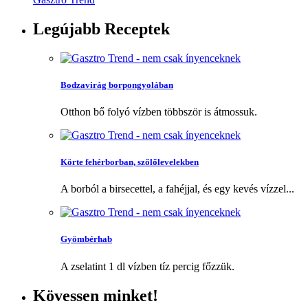
Legújabb
Receptek
Bodzavirág borpongyolában
Otthon bő folyó vízben többször is átmossuk.
Körte fehérborban, szőlőlevelekben
A borból a birsecettel, a fahéjjal, és egy kevés vízzel...
Gyömbérhab
A zselatint 1 dl vízben tíz percig főzzük.
Kövessen
minket!