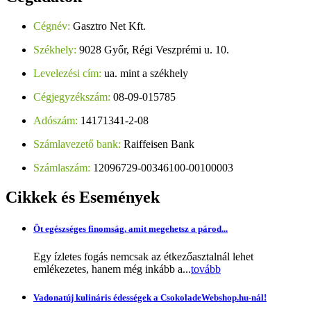
Cégnév:
Gasztro Net Kft.
Székhely:
9028 Győr, Régi Veszprémi u. 10.
Levelezési cím:
ua. mint a székhely
Cégjegyzékszám:
08-09-015785
Adószám:
14171341-2-08
Számlavezető bank:
Raiffeisen Bank
Számlaszám:
12096729-00346100-00100003
Cikkek
és Események
Öt egészséges finomság, amit megehetsz a párod...
Egy ízletes fogás nemcsak az étkezőasztalnál lehet
emlékezetes, hanem még inkább a...
tovább
Vadonatúj kulináris édességek a CsokoladeWebshop.hu-nál!