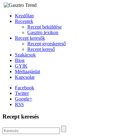
Kezdőlap
Receptek
Recept beküldése
Gasztro lexikon
Recept keresők
Recept gyorskereső
Recept kereső
Szakácsok
Blog
GYIK
Médiaajánlat
Kapcsolat
Facebook
Twitter
Google+
RSS
Recept keresés