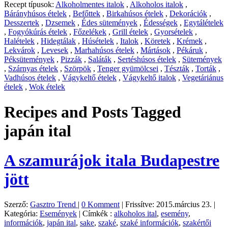
Recept típusok:
Alkoholmentes italok
,
Alkoholos italok
,
Bárányhúsos ételek
,
Befőttek
,
Birkahúsos ételek
,
Dekorációk
,
Desszertek
,
Dzsemek
,
Édes sütemények
,
Édességek
,
Egytálételek
,
Fogyókúrás ételek
,
Főzelékek
,
Grill ételek
,
Gyorsételek
,
Halételek
,
Hidegtálak
,
Húsételek
,
Italok
,
Köretek
,
Krémek
,
Lekvárok
,
Levesek
,
Marhahúsos ételek
,
Mártások
,
Pékáruk
,
Péksütemények
,
Pizzák
,
Saláták
,
Sertéshúsos ételek
,
Sütemények
,
Szárnyas ételek
,
Szörpök
,
Tenger gyümölcsei
,
Tészták
,
Torták
,
Vadhúsos ételek
,
Vágykeltő ételek
,
Vágykeltő italok
,
Vegetáriánus
ételek
,
Wok ételek
Recipes and Posts Tagged
japán ital
A szamurájok itala Budapestre
jött
Szerző:
Gasztro Trend
|
0 Komment
|
Frissítve: 2015.március 23.
|
Kategória:
Események
|
Címkék :
alkoholos ital
,
esemény
,
információk
,
japán ital
,
sake
,
szaké
,
szaké információk
,
szakértői