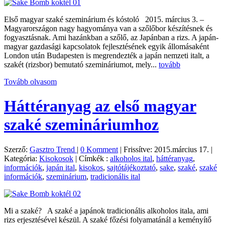
Első magyar szaké szeminárium és kóstoló 2015. március 3. –
Magyarországon nagy hagyománya van a szőlőbor készítésnek és
fogyasztásnak. Ami hazánkban a szőlő, az Japánban a rizs. A japán-
magyar gazdasági kapcsolatok fejlesztésének egyik állomásaként
London után Budapesten is megrendezték a japán nemzeti italt, a
szakét (rizsbor) bemutató szemináriumot, mely...
tovább
Tovább olvasom
Háttéranyag az első magyar
szaké szemináriumhoz
Szerző:
Gasztro Trend
|
0 Komment
|
Frissítve: 2015.március 17.
|
Kategória:
Kisokosok
|
Címkék :
alkoholos ital
,
háttéranyag
,
információk
,
japán ital
,
kisokos
,
sajtótájékoztató
,
sake
,
szaké
,
szaké
információk
,
szeminárium
,
tradicionális ital
Mi a szaké? A szaké a japánok tradicionális alkoholos itala, ami
rizs erjesztésével készül. A szaké főzési folyamatánál a keményítő