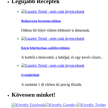
Legújabb
Receptek
Bodzavirág borpongyolában
Otthon bő folyó vízben többször is átmossuk.
Körte fehérborban, szőlőlevelekben
A borból a birsecettel, a fahéjjal, és egy kevés vízzel...
Gyömbérhab
A zselatint 1 dl vízben tíz percig főzzük.
Kövessen
minket!