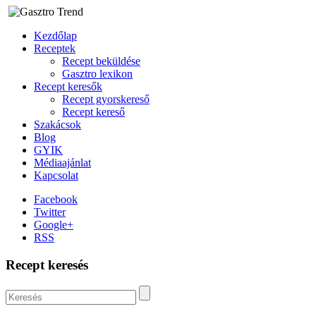
Kezdőlap
Receptek
Recept beküldése
Gasztro lexikon
Recept keresők
Recept gyorskereső
Recept kereső
Szakácsok
Blog
GYIK
Médiaajánlat
Kapcsolat
Facebook
Twitter
Google+
RSS
Recept keresés