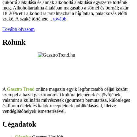
cukorrá alakulása és annak alkohollá alakulása egyszerre történik
meg. Alkoholtartalma általában magasabb a sörnél és bornál; akár
18-20% etil-alkoholt is tartalmazhat a hígítatlan, palackozás előtti
szaké. A szaké története...
tovább
Tovább olvasom
Rólunk
A
Gasztro Trend
online magazin egyik legfontosabb céljai között
szerepel a hazai gasztronómiai kultúra jelenének és jövőjének,
valamint a kulináris művészetek (gourmet) bemutatása, különleges
és finom ételek és italok receptjeinek publikálásával, illetve
vendéglátóhelyek ismertetésével.
Cégadatok