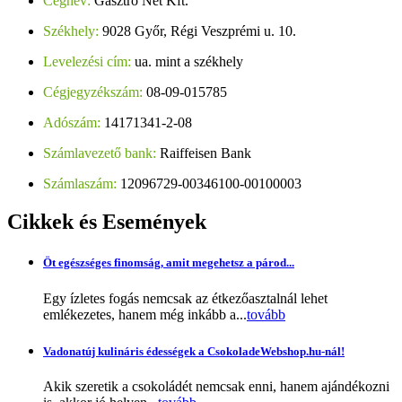
Cégnév:
Gasztro Net Kft.
Székhely:
9028 Győr, Régi Veszprémi u. 10.
Levelezési cím:
ua. mint a székhely
Cégjegyzékszám:
08-09-015785
Adószám:
14171341-2-08
Számlavezető bank:
Raiffeisen Bank
Számlaszám:
12096729-00346100-00100003
Cikkek
és Események
Öt egészséges finomság, amit megehetsz a párod...
Egy ízletes fogás nemcsak az étkezőasztalnál lehet
emlékezetes, hanem még inkább a...
tovább
Vadonatúj kulináris édességek a CsokoladeWebshop.hu-nál!
Akik szeretik a csokoládét nemcsak enni, hanem ajándékozni