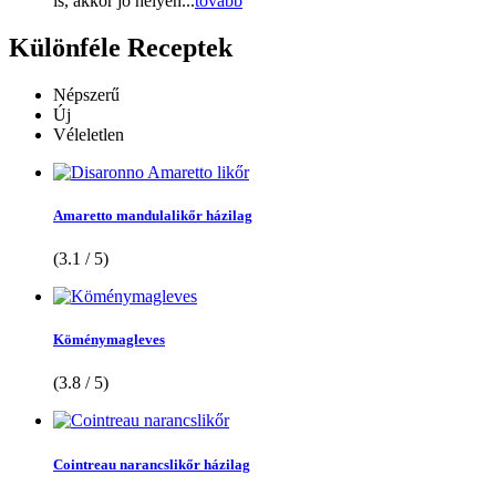
is, akkor jó helyen...
tovább
Különféle
Receptek
Népszerű
Új
Véleletlen
Amaretto mandulalikőr házilag
(3.1 / 5)
Köménymagleves
(3.8 / 5)
Cointreau narancslikőr házilag