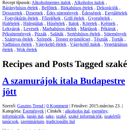
Recept típusok:
Alkoholmentes italok
,
Alkoholos italok
,
Bárányhúsos ételek
,
Befőttek
,
Birkahúsos ételek
,
Dekorációk
,
Desszertek
,
Dzsemek
,
Édes sütemények
,
Édességek
,
Egytálételek
,
Fogyókúrás ételek
,
Főzelékek
,
Grill ételek
,
Gyorsételek
,
Halételek
,
Hidegtálak
,
Húsételek
,
Italok
,
Köretek
,
Krémek
,
Lekvárok
,
Levesek
,
Marhahúsos ételek
,
Mártások
,
Pékáruk
,
Péksütemények
,
Pizzák
,
Saláták
,
Sertéshúsos ételek
,
Sütemények
,
Szárnyas ételek
,
Szörpök
,
Tenger gyümölcsei
,
Tészták
,
Torták
,
Vadhúsos ételek
,
Vágykeltő ételek
,
Vágykeltő italok
,
Vegetáriánus
ételek
,
Wok ételek
Recipes and Posts Tagged
szaké
A szamurájok itala Budapestre
jött
Szerző:
Gasztro Trend
|
0 Komment
|
Frissítve: 2015.március 23.
|
Kategória:
Események
|
Címkék :
alkoholos ital
,
esemény
,
információk
,
japán ital
,
sake
,
szaké
,
szaké információk
,
szakértői
tanácsok
,
szeminárium
,
tradicionális ital