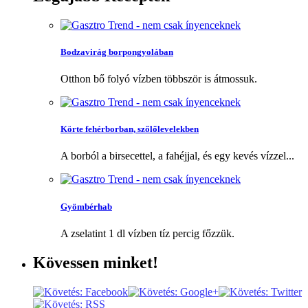
Bodzavirág borpongyolában
Otthon bő folyó vízben többször is átmossuk.
Körte fehérborban, szőlőlevelekben
A borból a birsecettel, a fahéjjal, és egy kevés vízzel...
Gyömbérhab
A zselatint 1 dl vízben tíz percig főzzük.
Kövessen
minket!