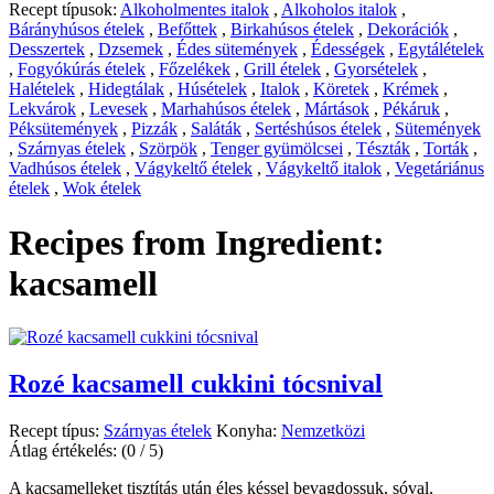
Recept típusok:
Alkoholmentes italok
,
Alkoholos italok
,
Bárányhúsos ételek
,
Befőttek
,
Birkahúsos ételek
,
Dekorációk
,
Desszertek
,
Dzsemek
,
Édes sütemények
,
Édességek
,
Egytálételek
,
Fogyókúrás ételek
,
Főzelékek
,
Grill ételek
,
Gyorsételek
,
Halételek
,
Hidegtálak
,
Húsételek
,
Italok
,
Köretek
,
Krémek
,
Lekvárok
,
Levesek
,
Marhahúsos ételek
,
Mártások
,
Pékáruk
,
Péksütemények
,
Pizzák
,
Saláták
,
Sertéshúsos ételek
,
Sütemények
,
Szárnyas ételek
,
Szörpök
,
Tenger gyümölcsei
,
Tészták
,
Torták
,
Vadhúsos ételek
,
Vágykeltő ételek
,
Vágykeltő italok
,
Vegetáriánus
ételek
,
Wok ételek
Recipes from Ingredient:
kacsamell
Rozé kacsamell cukkini tócsnival
Recept típus:
Szárnyas ételek
Konyha:
Nemzetközi
Átlag értékelés:
(0 / 5)
A kacsamelleket tisztítás után éles késsel bevagdossuk, sóval,