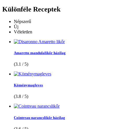
Különféle
Receptek
Népszerű
Új
Véleletlen
Amaretto mandulalikőr házilag
(3.1 / 5)
Köménymagleves
(3.8 / 5)
Cointreau narancslikőr házilag
(3.6 / 5)