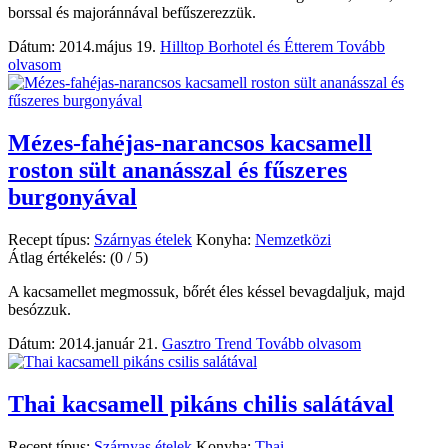
borssal és majoránnával befűszerezzük.
Dátum: 2014.május 19.
Hilltop Borhotel és Étterem
Tovább
olvasom
Mézes-fahéjas-narancsos kacsamell
roston sült ananásszal és fűszeres
burgonyával
Recept típus:
Szárnyas ételek
Konyha:
Nemzetközi
Átlag értékelés:
(0 / 5)
A kacsamellet megmossuk, bőrét éles késsel bevagdaljuk, majd
besózzuk.
Dátum: 2014.január 21.
Gasztro Trend
Tovább olvasom
Thai kacsamell pikáns chilis salátával
Recept típus:
Szárnyas ételek
Konyha:
Thai