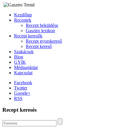
Kezdőlap
Receptek
Recept beküldése
Gasztro lexikon
Recept keresők
Recept gyorskereső
Recept kereső
Szakácsok
Blog
GYIK
Médiaajánlat
Kapcsolat
Facebook
Twitter
Google+
RSS
Recept keresés