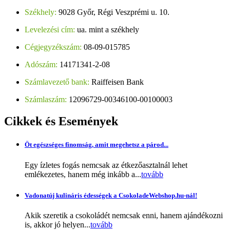
Székhely:
9028 Győr, Régi Veszprémi u. 10.
Levelezési cím:
ua. mint a székhely
Cégjegyzékszám:
08-09-015785
Adószám:
14171341-2-08
Számlavezető bank:
Raiffeisen Bank
Számlaszám:
12096729-00346100-00100003
Cikkek
és Események
Öt egészséges finomság, amit megehetsz a párod...
Egy ízletes fogás nemcsak az étkezőasztalnál lehet
emlékezetes, hanem még inkább a...
tovább
Vadonatúj kulináris édességek a CsokoladeWebshop.hu-nál!
Akik szeretik a csokoládét nemcsak enni, hanem ajándékozni
is, akkor jó helyen...
tovább