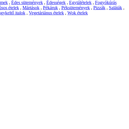
emek
,
Édes sütemények
,
Édességek
,
Egytálételek
,
Fogyókúrás
sos ételek
,
Mártások
,
Pékáruk
,
Péksütemények
,
Pizzák
,
Saláták
,
gykeltő italok
,
Vegetáriánus ételek
,
Wok ételek