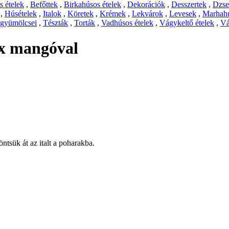
 ételek
,
Befőttek
,
Birkahúsos ételek
,
Dekorációk
,
Desszertek
,
Dzs
,
Húsételek
,
Italok
,
Köretek
,
Krémek
,
Lekvárok
,
Levesek
,
Marhahú
 gyümölcsei
,
Tészták
,
Torták
,
Vadhúsos ételek
,
Vágykeltő ételek
,
Vá
x mangóval
ntsük át az italt a poharakba.