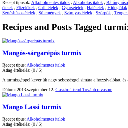
Recept típusok:
Alkoholmentes italok
,
Alkoholos italok
,
Bárányhúsos
ételek
,
Főzelékek
,
Grill ételek
,
Gyorsételek
,
Halételek
,
Hidegtálak
Sertéshúsos ételek
,
Sütemények
,
Szárnyas ételek
,
Szörpök
,
Tenger
Recipes and Posts Tagged
turmi
Mangós-sárgarépás turmix
Recept típus:
Alkoholmentes italok
Átlag értékelés:
(0 / 5)
A turmixgéppel keverjük nagy sebességgel simára a hozzávalókat, és ö
Dátum: 2013.szeptember 12.
Gasztro Trend
Tovább olvasom
Mango Lassi turmix
Recept típus:
Alkoholmentes italok
Átlag értékelés:
(0 / 5)