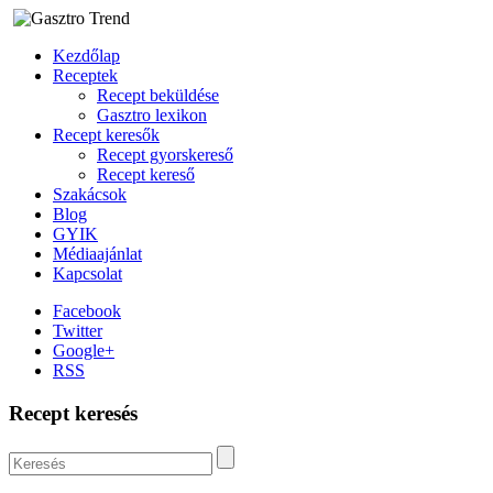
Kezdőlap
Receptek
Recept beküldése
Gasztro lexikon
Recept keresők
Recept gyorskereső
Recept kereső
Szakácsok
Blog
GYIK
Médiaajánlat
Kapcsolat
Facebook
Twitter
Google+
RSS
Recept keresés