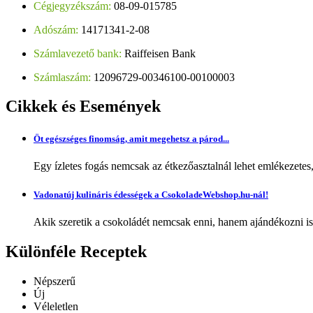
Cégjegyzékszám:
08-09-015785
Adószám:
14171341-2-08
Számlavezető bank:
Raiffeisen Bank
Számlaszám:
12096729-00346100-00100003
Cikkek
és Események
Öt egészséges finomság, amit megehetsz a párod...
Egy ízletes fogás nemcsak az étkezőasztalnál lehet emlékezetes
Vadonatúj kulináris édességek a CsokoladeWebshop.hu-nál!
Akik szeretik a csokoládét nemcsak enni, hanem ajándékozni is,
Különféle
Receptek
Népszerű
Új
Véleletlen