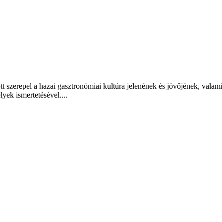
t szerepel a hazai gasztronómiai kultúra jelenének és jövőjének, valam
lyek ismertetésével....