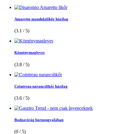
Amaretto mandulalikőr házilag
(3.1 / 5)
Köménymagleves
(3.8 / 5)
Cointreau narancslikőr házilag
(3.6 / 5)
Bodzavirág borpongyolában
(0 / 5)