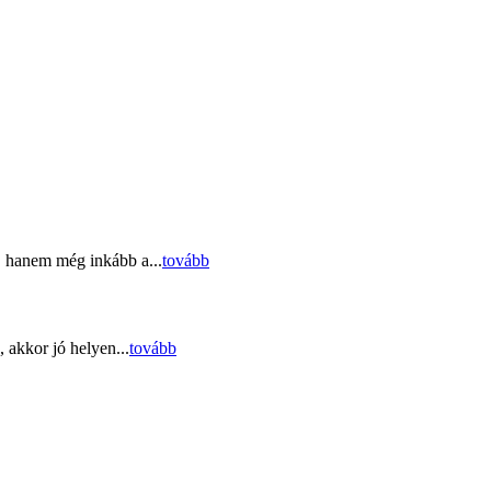
, hanem még inkább a...
tovább
 akkor jó helyen...
tovább