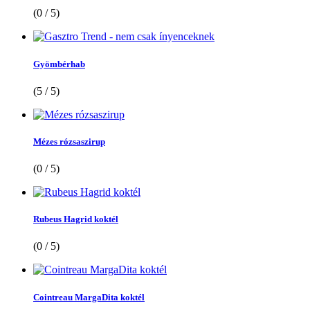
(0 / 5)
Gyömbérhab
(5 / 5)
Mézes rózsaszirup
(0 / 5)
Rubeus Hagrid koktél
(0 / 5)
Cointreau MargaDita koktél