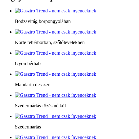
Bodzavirág borpongyolában
Körte fehérborban, szőlőlevelekben
Gyömbérhab
Mandarin desszert
Szedermártás főzés nélkül
Szedermártás