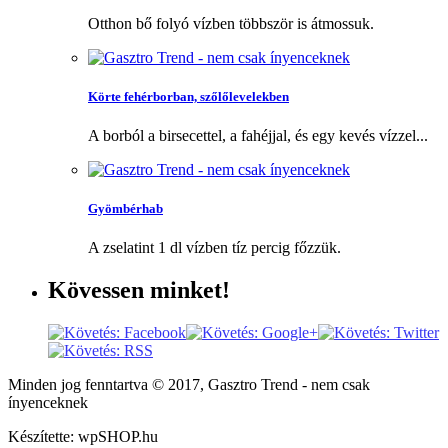
Otthon bő folyó vízben többször is átmossuk.
Körte fehérborban, szőlőlevelekben
A borból a birsecettel, a fahéjjal, és egy kevés vízzel...
Gyömbérhab
A zselatint 1 dl vízben tíz percig főzzük.
Kövessen
minket!
Minden jog fenntartva © 2017, Gasztro Trend - nem csak
ínyenceknek
Készítette: wpSHOP.hu