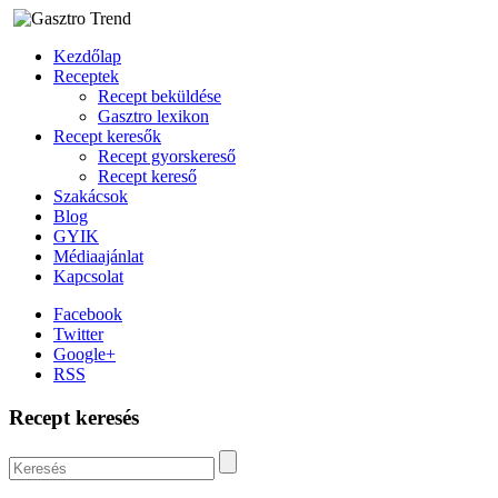
Kezdőlap
Receptek
Recept beküldése
Gasztro lexikon
Recept keresők
Recept gyorskereső
Recept kereső
Szakácsok
Blog
GYIK
Médiaajánlat
Kapcsolat
Facebook
Twitter
Google+
RSS
Recept keresés