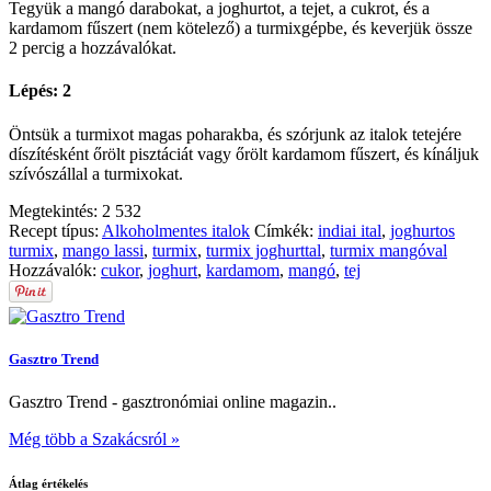
Tegyük a mangó darabokat, a joghurtot, a tejet, a cukrot, és a
kardamom fűszert (nem kötelező) a turmixgépbe, és keverjük össze
2 percig a hozzávalókat.
Lépés: 2
Öntsük a turmixot magas poharakba, és szórjunk az italok tetejére
díszítésként őrölt pisztáciát vagy őrölt kardamom fűszert, és kínáljuk
szívószállal a turmixokat.
Megtekintés:
2 532
Recept típus:
Alkoholmentes italok
Címkék:
indiai ital
,
joghurtos
turmix
,
mango lassi
,
turmix
,
turmix joghurttal
,
turmix mangóval
Hozzávalók:
cukor
,
joghurt
,
kardamom
,
mangó
,
tej
Gasztro Trend
Gasztro Trend - gasztronómiai online magazin..
Még több a Szakácsról »
Átlag értékelés