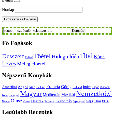
E-mail cím
*
Honlap
Keresés
Fő
Fogások
Ital
Főétel
Desszert
Hideg előétel
Köret
Előétel
Leves
Meleg előétel
Népszerű
Konyhák
Francia
Amerikai
Görög
Angol
Indiai
Arab
Japán
Kanadai
Balkáni
Holland
Nemzetközi
Magyar
Mediterrán
Mexikói
Kínai
Lengyel
Olasz
Skandináv
Thai
Osztrák
Spanyol
Német
Orosz
Portugál
Svájci
Ukrán
Legújabb
Receptek