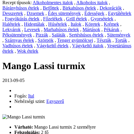
Recept típusok:
Alkoholmentes italok
,
Alkoholos italok
,
Bárányhúsos ételek
,
Befőttek
,
Birkahúsos ételek
,
Dekorációk
,
Desszertek
,
Dzsemek
,
Édes sütemények
,
Édességek
,
Egytálételek
,
Fogyókúrás ételek
,
Főzelékek
,
Grill ételek
,
Gyorsételek
,
Halételek
,
Hidegtálak
,
Húsételek
,
Italok
,
Köretek
,
Krémek
,
Lekvárok
,
Levesek
,
Marhahúsos ételek
,
Mártások
,
Pékáruk
,
Péksütemények
,
Pizzák
,
Saláták
,
Sertéshúsos ételek
,
Sütemények
,
Szárnyas ételek
,
Szörpök
,
Tenger gyümölcsei
,
Tészták
,
Torták
,
Vadhúsos ételek
,
Vágykeltő ételek
,
Vágykeltő italok
,
Vegetáriánus
ételek
,
Wok ételek
Mango Lassi turmix
2013-09-05
Fogás:
Ital
Nehézségi szint:
Egyszerű
Várható:
Mango Lassi turmix 2 személyre
Felszolgálás:
2 fő