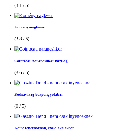
(3.1 / 5)
Köménymagleves
(3.8 / 5)
Cointreau narancslikőr házilag
(3.6 / 5)
Bodzavirág borpongyolában
(0 / 5)
Körte fehérborban, szőlőlevelekben