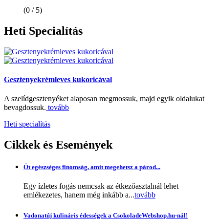
(0 / 5)
Heti
Specialítás
Gesztenyekrémleves kukoricával
A szelídgesztenyéket alaposan megmossuk, majd egyik oldalukat
bevagdossuk.
tovább
Heti specialítás
Cikkek
és Események
Öt egészséges finomság, amit megehetsz a párod...
Egy ízletes fogás nemcsak az étkezőasztalnál lehet
emlékezetes, hanem még inkább a...
tovább
Vadonatúj kulináris édességek a CsokoladeWebshop.hu-nál!