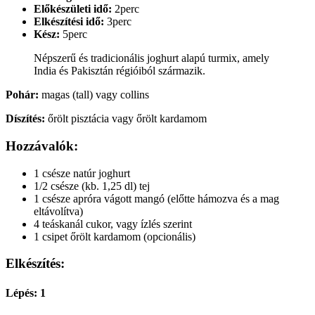
Előkészületi idő:
2perc
Elkészítési idő:
3perc
Kész:
5perc
Népszerű és tradicionális joghurt alapú turmix, amely
India és Pakisztán régióiból származik.
Pohár:
magas (tall) vagy collins
Díszítés:
őrölt pisztácia vagy őrölt kardamom
Hozzávalók:
1 csésze natúr joghurt
1/2 csésze (kb. 1,25 dl) tej
1 csésze apróra vágott mangó (előtte hámozva és a mag
eltávolítva)
4 teáskanál cukor, vagy ízlés szerint
1 csipet őrölt kardamom (opcionális)
Elkészítés:
Lépés: 1