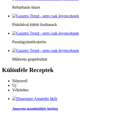
Rebarbarás linzer
Piskótával töltött őszibarack
Passiógyümölcskrém
Máktorta grapefruittal
Különféle
Receptek
Népszerű
Új
Véleletlen
Amaretto mandulalikőr házilag