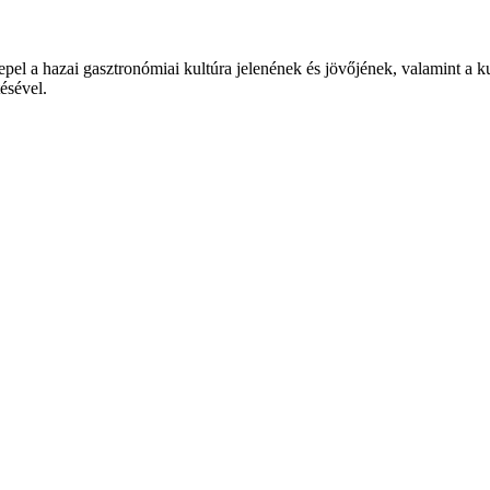
epel a hazai gasztronómiai kultúra jelenének és jövőjének, valamint a 
tésével.