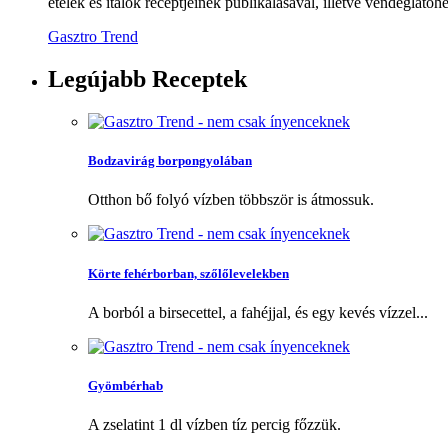
ételek és italok receptjeinek publikálásával, illetve vendéglátóhe
Gasztro Trend
Legújabb
Receptek
Bodzavirág borpongyolában
Otthon bő folyó vízben többször is átmossuk.
Körte fehérborban, szőlőlevelekben
A borból a birsecettel, a fahéjjal, és egy kevés vízzel...
Gyömbérhab
A zselatint 1 dl vízben tíz percig főzzük.