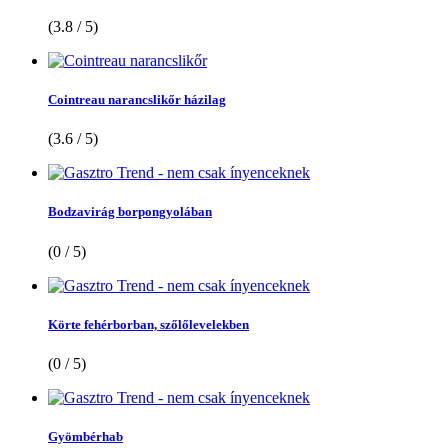
(3.8 / 5)
Cointreau narancslikőr házilag
(3.6 / 5)
Bodzavirág borpongyolában
(0 / 5)
Körte fehérborban, szőlőlevelekben
(0 / 5)
Gyömbérhab