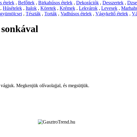
 ételek
,
Befőttek
,
Birkahúsos ételek
,
Dekorációk
,
Desszertek
,
Dzs
,
Húsételek
,
Italok
,
Köretek
,
Krémek
,
Lekvárok
,
Levesek
,
Marhahú
 gyümölcsei
,
Tészták
,
Torták
,
Vadhúsos ételek
,
Vágykeltő ételek
,
Vá
 sonkával
 vágjuk. Megkenjük olívaolajjal, és megsütjük.