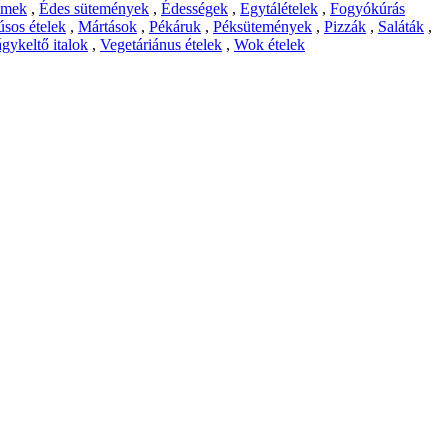
emek
,
Édes sütemények
,
Édességek
,
Egytálételek
,
Fogyókúrás
sos ételek
,
Mártások
,
Pékáruk
,
Péksütemények
,
Pizzák
,
Saláták
,
gykeltő italok
,
Vegetáriánus ételek
,
Wok ételek