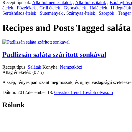
Recept típusok:
Alkoholmentes italok
,
Alkoholos italok
,
Bárányhúsos
ételek
,
Főzelékek
,
Grill ételek
,
Gyorsételek
,
Halételek
,
Hidegtálak
Sertéshúsos ételek
,
Sütemények
,
Szárnyas ételek
,
Szörpök
,
Tenger
Recipes and Posts Tagged
saláta
Padlizsán saláta szárított sonkával
Recept típus:
Saláták
Konyha:
Nemzetközi
Átlag értékelés:
(0 / 5)
A szép, fényes padlizsánt megmossuk, és ujjnyi vastagságú szeletekre
Dátum: 2012.december 18.
Gasztro Trend
Tovább olvasom
Rólunk