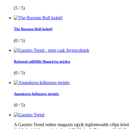
(5 / 5)
The Russian Bull koktél
(0 / 5)
Balatoni süllőfilé Hungária módra
(0 / 5)
Ananászos-kókuszos turmix
(0 / 5)
A Gasztro Trend online magazin egyik legfontosabb céljai közöt