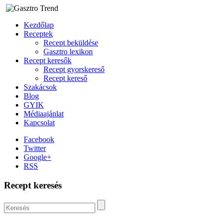
Kezdőlap
Receptek
Recept beküldése
Gasztro lexikon
Recept keresők
Recept gyorskereső
Recept kereső
Szakácsok
Blog
GYIK
Médiaajánlat
Kapcsolat
Facebook
Twitter
Google+
RSS
Recept keresés