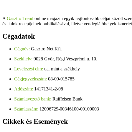
A
Gasztro Trend
online magazin egyik legfontosabb céljai között szer
és italok receptjeinek publikálásával, illetve vendéglátóhelyek ismerte
Cégadatok
Cégnév:
Gasztro Net Kft.
Székhely:
9028 Győr, Régi Veszprémi u. 10.
Levelezési cím:
ua. mint a székhely
Cégjegyzékszám:
08-09-015785
Adószám:
14171341-2-08
Számlavezető bank:
Raiffeisen Bank
Számlaszám:
12096729-00346100-00100003
Cikkek
és Események