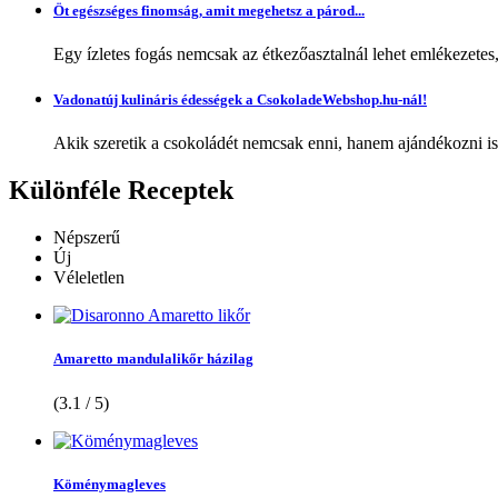
Öt egészséges finomság, amit megehetsz a párod...
Egy ízletes fogás nemcsak az étkezőasztalnál lehet emlékezetes
Vadonatúj kulináris édességek a CsokoladeWebshop.hu-nál!
Akik szeretik a csokoládét nemcsak enni, hanem ajándékozni is,
Különféle
Receptek
Népszerű
Új
Véleletlen
Amaretto mandulalikőr házilag
(3.1 / 5)
Köménymagleves