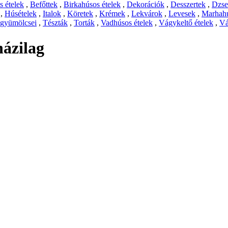
 ételek
,
Befőttek
,
Birkahúsos ételek
,
Dekorációk
,
Desszertek
,
Dzs
,
Húsételek
,
Italok
,
Köretek
,
Krémek
,
Lekvárok
,
Levesek
,
Marhahú
 gyümölcsei
,
Tészták
,
Torták
,
Vadhúsos ételek
,
Vágykeltő ételek
,
Vá
házilag