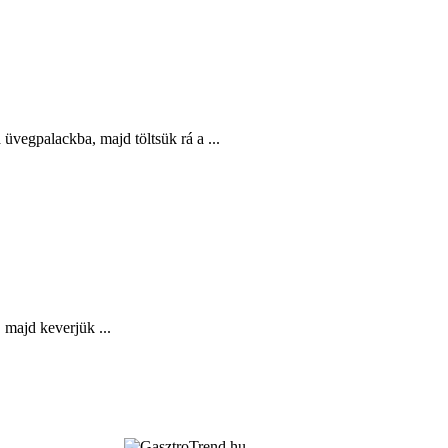
a üvegpalackba, majd töltsük rá a ...
 majd keverjük ...