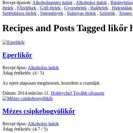
Recept típusok:
Alkoholmentes italok
,
Alkoholos italok
,
Bárányhúsos
ételek
,
Főzelékek
,
Grill ételek
,
Gyorsételek
,
Halételek
,
Hidegtálak
Sertéshúsos ételek
,
Sütemények
,
Szárnyas ételek
,
Szörpök
,
Tenger
Recipes and Posts Tagged
likőr 
Eperlikőr
Recept típus:
Alkoholos italok
Átlag értékelés:
(4 / 5)
Az epret alaposan megmosom, leszedem a csumáját.
Dátum: 2014.március 11.
Hobbychef
Tovább olvasom
Mézes csipkebogyólikőr
Recept típus:
Alkoholos italok
Átlag értékelés:
(4.7 / 5)