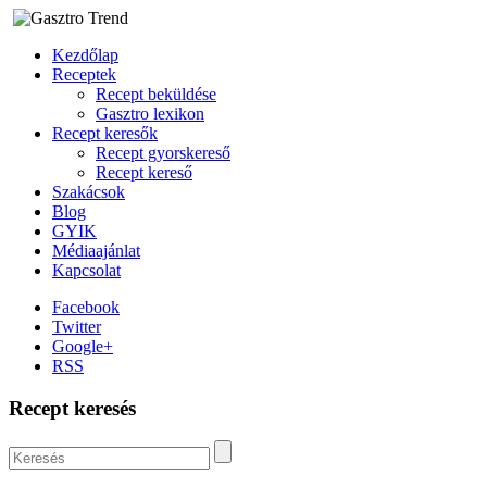
Kezdőlap
Receptek
Recept beküldése
Gasztro lexikon
Recept keresők
Recept gyorskereső
Recept kereső
Szakácsok
Blog
GYIK
Médiaajánlat
Kapcsolat
Facebook
Twitter
Google+
RSS
Recept keresés