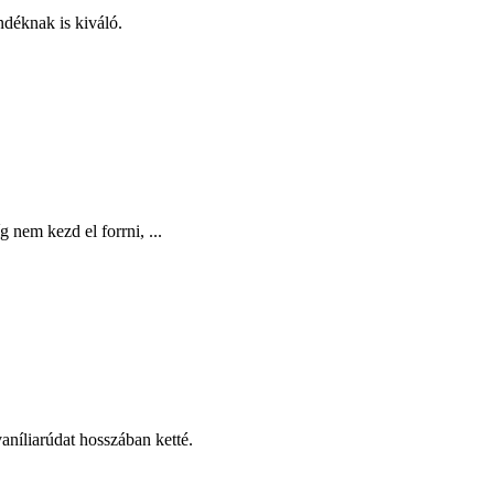
ndéknak is kiváló.
nem kezd el forrni, ...
níliarúdat hosszában ketté.