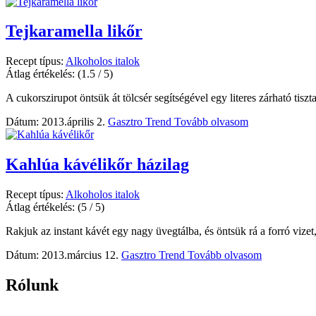
Tejkaramella likőr
Recept típus:
Alkoholos italok
Átlag értékelés:
(1.5 / 5)
A cukorszirupot öntsük át tölcsér segítségével egy literes zárható tiszt
Dátum: 2013.április 2.
Gasztro Trend
Tovább olvasom
Kahlúa kávélikőr házilag
Recept típus:
Alkoholos italok
Átlag értékelés:
(5 / 5)
Rakjuk az instant kávét egy nagy üvegtálba, és öntsük rá a forró vizet,
Dátum: 2013.március 12.
Gasztro Trend
Tovább olvasom
Rólunk