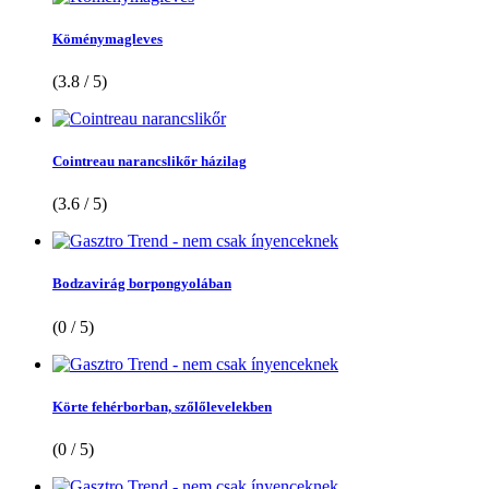
Köménymagleves
(3.8 / 5)
Cointreau narancslikőr házilag
(3.6 / 5)
Bodzavirág borpongyolában
(0 / 5)
Körte fehérborban, szőlőlevelekben
(0 / 5)