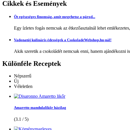
Cikkek
és Események
Öt egészséges finomság, amit megehetsz a párod...
Egy ízletes fogás nemcsak az étkezőasztalnál lehet emlékezetes
Vadonatúj kulináris édességek a CsokoladeWebshop.hu-nál!
Akik szeretik a csokoládét nemcsak enni, hanem ajándékozni is,
Különféle
Receptek
Népszerű
Új
Véleletlen
Amaretto mandulalikőr házilag
(3.1 / 5)