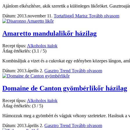
Ajánlom elkészítésre, akik szeretik a különleges likőröket. Gasztroajá
Dátum: 2013.november 11.
Tortafüggő Marisz
Tovább olvasom
Amaretto mandulalikőr házilag
Recept típus:
Alkoholos italok
Átlag értékelés:
(3.1 / 5)
Kombináljuk a vizet és a cukrokat egy edényben közepes lángon, amíg 
Dátum: 2013.április 2.
Gasztro Trend
Tovább olvasom
Domaine de Canton gyömbérlikőr házilag
Recept típus:
Alkoholos italok
Átlag értékelés:
(3 / 5)
Hámozzuk meg a gyömbért és vágjuk vékony szeletekre. Hasítsuk a va
Dátum: 2013.április 2.
Gasztro Trend
Tovább olvasom