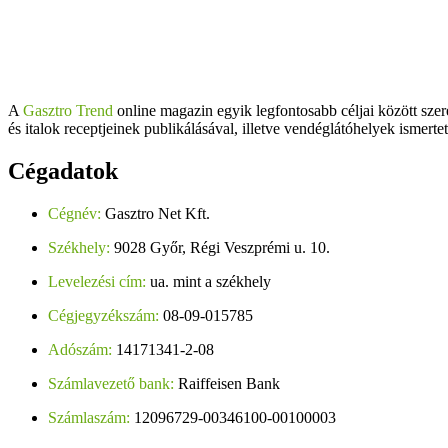
A
Gasztro Trend
online magazin egyik legfontosabb céljai között szer
és italok receptjeinek publikálásával, illetve vendéglátóhelyek ismerte
Cégadatok
Cégnév:
Gasztro Net Kft.
Székhely:
9028 Győr, Régi Veszprémi u. 10.
Levelezési cím:
ua. mint a székhely
Cégjegyzékszám:
08-09-015785
Adószám:
14171341-2-08
Számlavezető bank:
Raiffeisen Bank
Számlaszám:
12096729-00346100-00100003