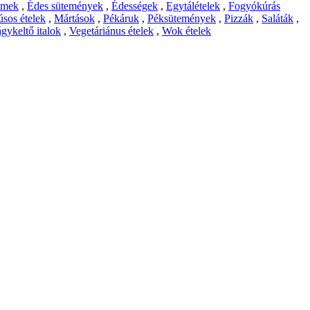
emek
,
Édes sütemények
,
Édességek
,
Egytálételek
,
Fogyókúrás
sos ételek
,
Mártások
,
Pékáruk
,
Péksütemények
,
Pizzák
,
Saláták
,
gykeltő italok
,
Vegetáriánus ételek
,
Wok ételek