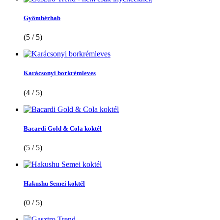
Gyömbérhab
(5 / 5)
Karácsonyi borkrémleves
(4 / 5)
Bacardi Gold & Cola koktél
(5 / 5)
Hakushu Semei koktél
(0 / 5)