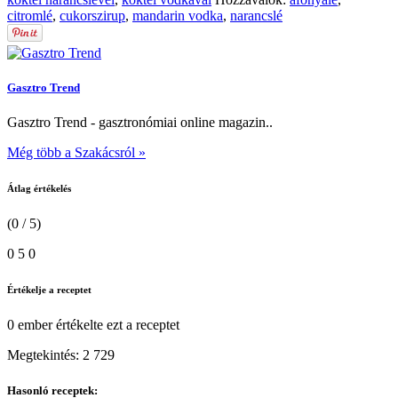
citromlé
,
cukorszirup
,
mandarin vodka
,
narancslé
Gasztro Trend
Gasztro Trend - gasztronómiai online magazin..
Még több a Szakácsról »
Átlag értékelés
(0 / 5)
0
5
0
Értékelje a receptet
0 ember
értékelte ezt a receptet
Megtekintés:
2 729
Hasonló receptek: