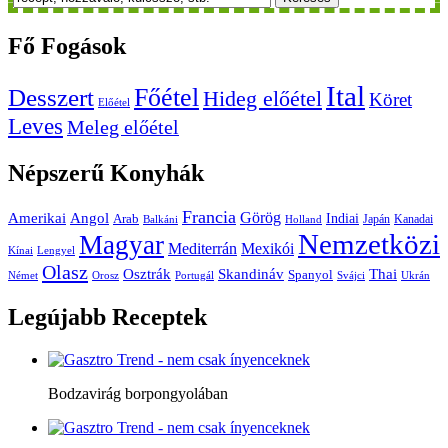
Fő
Fogások
Ital
Főétel
Desszert
Hideg előétel
Köret
Előétel
Leves
Meleg előétel
Népszerű
Konyhák
Francia
Amerikai
Görög
Angol
Indiai
Arab
Japán
Kanadai
Balkáni
Holland
Nemzetközi
Magyar
Mediterrán
Mexikói
Kínai
Lengyel
Olasz
Skandináv
Thai
Osztrák
Spanyol
Német
Orosz
Portugál
Svájci
Ukrán
Legújabb
Receptek
Bodzavirág borpongyolában