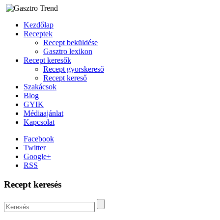
Kezdőlap
Receptek
Recept beküldése
Gasztro lexikon
Recept keresők
Recept gyorskereső
Recept kereső
Szakácsok
Blog
GYIK
Médiaajánlat
Kapcsolat
Facebook
Twitter
Google+
RSS
Recept keresés