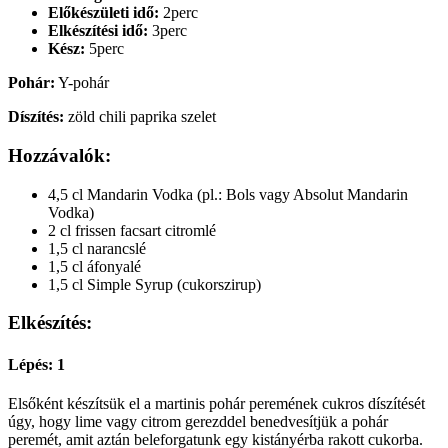
Előkészületi idő:
2perc
Elkészítési idő:
3perc
Kész:
5perc
Pohár:
Y-pohár
Díszítés:
zöld chili paprika szelet
Hozzávalók:
4,5 cl Mandarin Vodka (pl.: Bols vagy Absolut Mandarin
Vodka)
2 cl frissen facsart citromlé
1,5 cl narancslé
1,5 cl áfonyalé
1,5 cl Simple Syrup (cukorszirup)
Elkészítés:
Lépés: 1
Elsőként készítsük el a martinis pohár peremének cukros díszítését
úgy, hogy lime vagy citrom gerezddel benedvesítjük a pohár
peremét, amit aztán beleforgatunk egy kistányérba rakott cukorba.