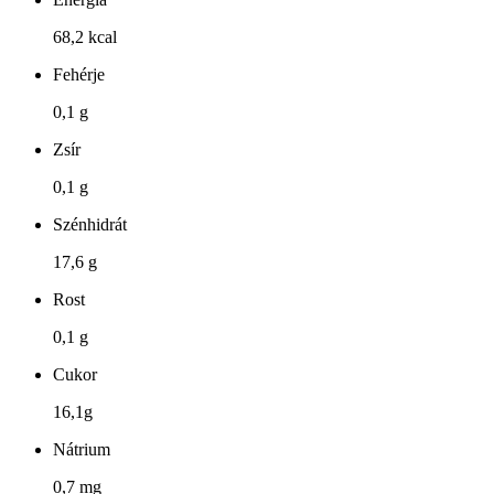
68,2 kcal
Fehérje
0,1 g
Zsír
0,1 g
Szénhidrát
17,6 g
Rost
0,1 g
Cukor
16,1g
Nátrium
0,7 mg