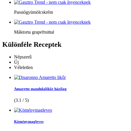
Passiógyümölcskrém
Máktorta grapefruittal
Különféle
Receptek
Népszerű
Új
Véleletlen
Amaretto mandulalikőr házilag
(3.1 / 5)
Köménymagleves