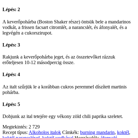
Lépés: 2
A keverőpohárba (Boston Shaker része) öntsük bele a mandarinos
vodkát, a frissen facsart citromlét, a narancslét, és áfonyalét, és a
legvégén a cukorszirupot.
Lépés: 3
Rakjunk a keverőpohárba jeget, és az összetevőket rázzuk
erőteljesen 10-12 másodpercig össze.
Lépés: 4
Az italt szűrjük le a korábban cukros peremmel díszített martinis
pohárba.
Lépés: 5
Dobjunk az ital tetejére egy vékony zöld chili paprika szeletet.
Megtekintés:
2 729
Recept típus:
Alkoholos italok
Címkék:
burning mandarin
,
koktél
,
koktél narancslével
,
koktél vodkával
Hozzávalók:
áfonyalé
,