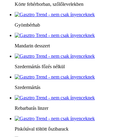
Körte fehérborban, szőlőlevelekben
Gyömbérhab
Mandarin desszert
Szedermártás főzés nélkül
Szedermártás
Rebarbarás linzer
Piskótával töltött őszibarack