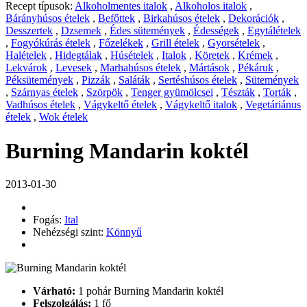
Recept típusok:
Alkoholmentes italok
,
Alkoholos italok
,
Bárányhúsos ételek
,
Befőttek
,
Birkahúsos ételek
,
Dekorációk
,
Desszertek
,
Dzsemek
,
Édes sütemények
,
Édességek
,
Egytálételek
,
Fogyókúrás ételek
,
Főzelékek
,
Grill ételek
,
Gyorsételek
,
Halételek
,
Hidegtálak
,
Húsételek
,
Italok
,
Köretek
,
Krémek
,
Lekvárok
,
Levesek
,
Marhahúsos ételek
,
Mártások
,
Pékáruk
,
Péksütemények
,
Pizzák
,
Saláták
,
Sertéshúsos ételek
,
Sütemények
,
Szárnyas ételek
,
Szörpök
,
Tenger gyümölcsei
,
Tészták
,
Torták
,
Vadhúsos ételek
,
Vágykeltő ételek
,
Vágykeltő italok
,
Vegetáriánus
ételek
,
Wok ételek
Burning Mandarin koktél
2013-01-30
Fogás:
Ital
Nehézségi szint:
Könnyű
Várható:
1 pohár Burning Mandarin koktél
Felszolgálás:
1 fő