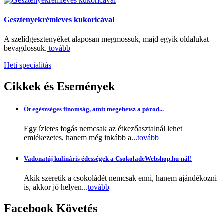
Gesztenyekrémleves kukoricával
A szelídgesztenyéket alaposan megmossuk, majd egyik oldalukat
bevagdossuk.
tovább
Heti specialítás
Cikkek
és Események
Öt egészséges finomság, amit megehetsz a párod...
Egy ízletes fogás nemcsak az étkezőasztalnál lehet
emlékezetes, hanem még inkább a...
tovább
Vadonatúj kulináris édességek a CsokoladeWebshop.hu-nál!
Akik szeretik a csokoládét nemcsak enni, hanem ajándékozni
is, akkor jó helyen...
tovább
Facebook
Követés