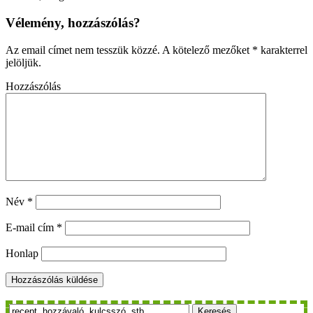
Vélemény, hozzászólás?
Az email címet nem tesszük közzé.
A kötelező mezőket
*
karakterrel
jelöljük.
Hozzászólás
Név
*
E-mail cím
*
Honlap
Keresés