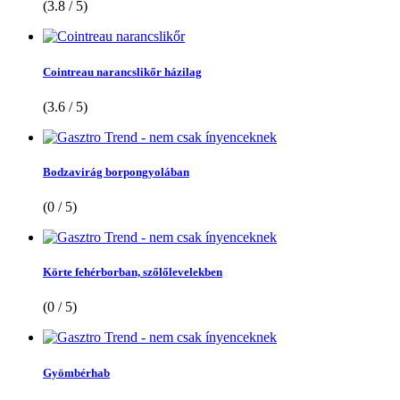
(3.8 / 5)
Cointreau narancslikőr házilag
(3.6 / 5)
Bodzavirág borpongyolában
(0 / 5)
Körte fehérborban, szőlőlevelekben
(0 / 5)
Gyömbérhab