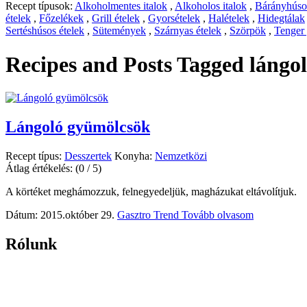
Recept típusok:
Alkoholmentes italok
,
Alkoholos italok
,
Bárányhúsos
ételek
,
Főzelékek
,
Grill ételek
,
Gyorsételek
,
Halételek
,
Hidegtálak
Sertéshúsos ételek
,
Sütemények
,
Szárnyas ételek
,
Szörpök
,
Tenger
Recipes and Posts Tagged
lángol
Lángoló gyümölcsök
Recept típus:
Desszertek
Konyha:
Nemzetközi
Átlag értékelés:
(0 / 5)
A körtéket meghámozzuk, felnegyedeljük, magházukat eltávolítjuk.
Dátum: 2015.október 29.
Gasztro Trend
Tovább olvasom
Rólunk