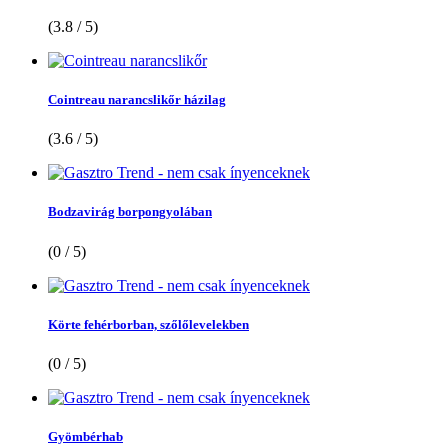
(3.8 / 5)
Cointreau narancslikőr házilag
(3.6 / 5)
Bodzavirág borpongyolában
(0 / 5)
Körte fehérborban, szőlőlevelekben
(0 / 5)
Gyömbérhab