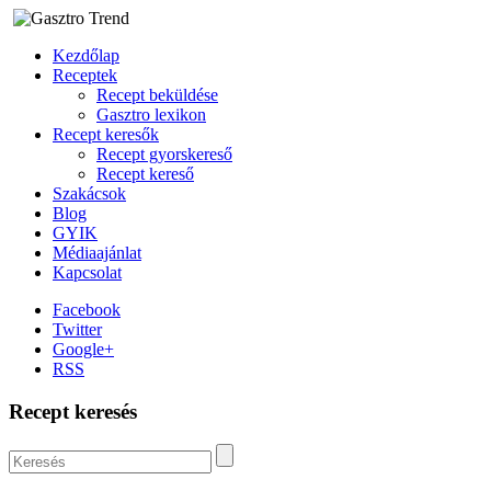
Kezdőlap
Receptek
Recept beküldése
Gasztro lexikon
Recept keresők
Recept gyorskereső
Recept kereső
Szakácsok
Blog
GYIK
Médiaajánlat
Kapcsolat
Facebook
Twitter
Google+
RSS
Recept keresés