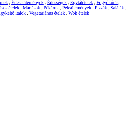
emek
,
Édes sütemények
,
Édességek
,
Egytálételek
,
Fogyókúrás
sos ételek
,
Mártások
,
Pékáruk
,
Péksütemények
,
Pizzák
,
Saláták
,
gykeltő italok
,
Vegetáriánus ételek
,
Wok ételek