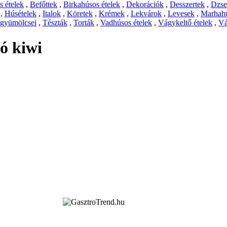
 ételek
,
Befőttek
,
Birkahúsos ételek
,
Dekorációk
,
Desszertek
,
Dzs
,
Húsételek
,
Italok
,
Köretek
,
Krémek
,
Lekvárok
,
Levesek
,
Marhahú
 gyümölcsei
,
Tészták
,
Torták
,
Vadhúsos ételek
,
Vágykeltő ételek
,
Vá
ó kiwi