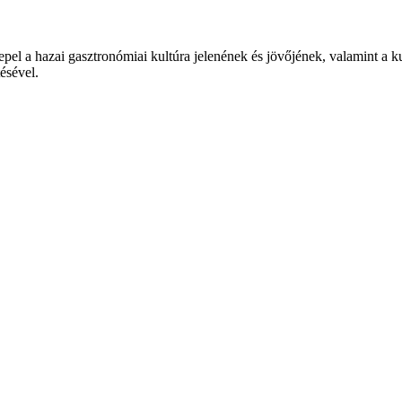
epel a hazai gasztronómiai kultúra jelenének és jövőjének, valamint a 
tésével.