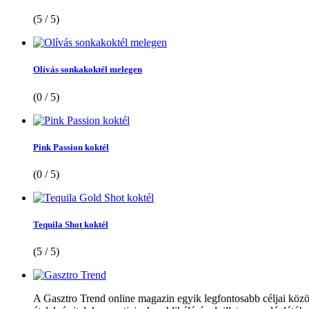
(5 / 5)
Olívás sonkakoktél melegen
(0 / 5)
Pink Passion koktél
(0 / 5)
Tequila Shot koktél
(5 / 5)
A Gasztro Trend online magazin egyik legfontosabb céljai közöt