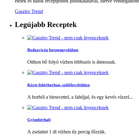
ételek és italok receptjeinek publikálásával, illetve vendéglátóhe
Gasztro Trend
Legújabb
Receptek
Bodzavirág borpongyolában
Otthon bő folyó vízben többször is átmossuk.
Körte fehérborban, szőlőlevelekben
A borból a birsecettel, a fahéjjal, és egy kevés vízzel...
Gyömbérhab
A zselatint 1 dl vízben tíz percig főzzük.