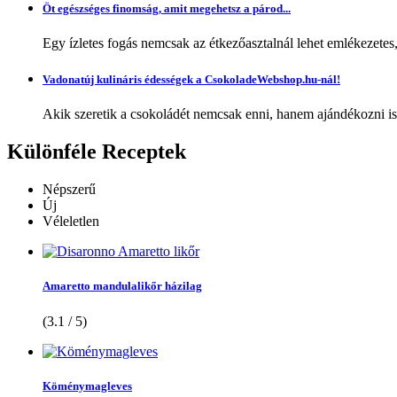
Öt egészséges finomság, amit megehetsz a párod...
Egy ízletes fogás nemcsak az étkezőasztalnál lehet emlékezetes
Vadonatúj kulináris édességek a CsokoladeWebshop.hu-nál!
Akik szeretik a csokoládét nemcsak enni, hanem ajándékozni is,
Különféle
Receptek
Népszerű
Új
Véleletlen
Amaretto mandulalikőr házilag
(3.1 / 5)
Köménymagleves