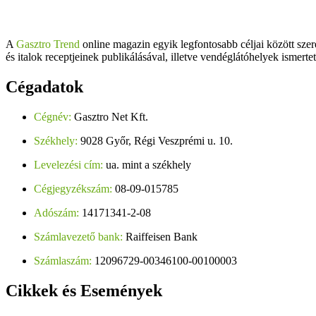
A
Gasztro Trend
online magazin egyik legfontosabb céljai között szer
és italok receptjeinek publikálásával, illetve vendéglátóhelyek ismerte
Cégadatok
Cégnév:
Gasztro Net Kft.
Székhely:
9028 Győr, Régi Veszprémi u. 10.
Levelezési cím:
ua. mint a székhely
Cégjegyzékszám:
08-09-015785
Adószám:
14171341-2-08
Számlavezető bank:
Raiffeisen Bank
Számlaszám:
12096729-00346100-00100003
Cikkek
és Események