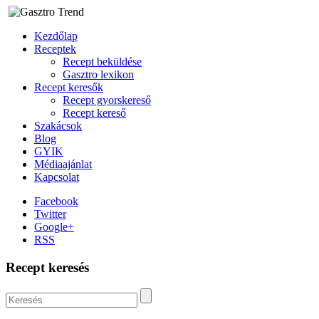
Kezdőlap
Receptek
Recept beküldése
Gasztro lexikon
Recept keresők
Recept gyorskereső
Recept kereső
Szakácsok
Blog
GYIK
Médiaajánlat
Kapcsolat
Facebook
Twitter
Google+
RSS
Recept keresés