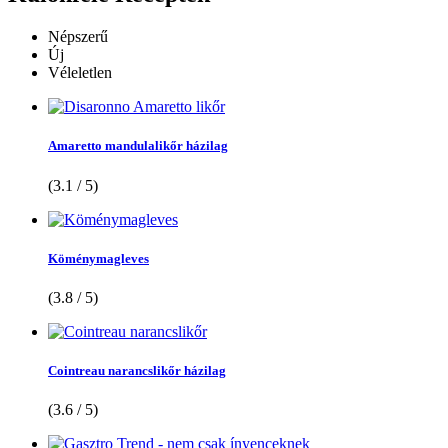
Népszerű
Új
Véleletlen
Amaretto mandulalikőr házilag
(3.1 / 5)
Köménymagleves
(3.8 / 5)
Cointreau narancslikőr házilag
(3.6 / 5)