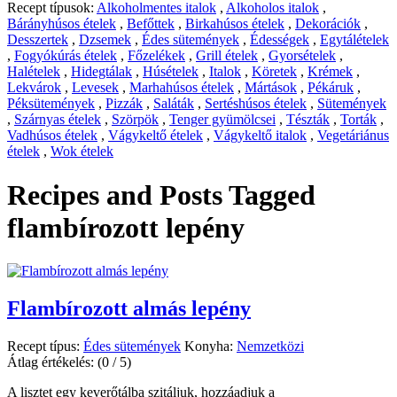
Recept típusok:
Alkoholmentes italok
,
Alkoholos italok
,
Bárányhúsos ételek
,
Befőttek
,
Birkahúsos ételek
,
Dekorációk
,
Desszertek
,
Dzsemek
,
Édes sütemények
,
Édességek
,
Egytálételek
,
Fogyókúrás ételek
,
Főzelékek
,
Grill ételek
,
Gyorsételek
,
Halételek
,
Hidegtálak
,
Húsételek
,
Italok
,
Köretek
,
Krémek
,
Lekvárok
,
Levesek
,
Marhahúsos ételek
,
Mártások
,
Pékáruk
,
Péksütemények
,
Pizzák
,
Saláták
,
Sertéshúsos ételek
,
Sütemények
,
Szárnyas ételek
,
Szörpök
,
Tenger gyümölcsei
,
Tészták
,
Torták
,
Vadhúsos ételek
,
Vágykeltő ételek
,
Vágykeltő italok
,
Vegetáriánus
ételek
,
Wok ételek
Recipes and Posts Tagged
flambírozott lepény
Flambírozott almás lepény
Recept típus:
Édes sütemények
Konyha:
Nemzetközi
Átlag értékelés:
(0 / 5)
A lisztet egy keverőtálba szitáljuk, hozzáadjuk a