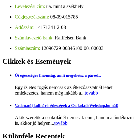
Levelezési cím:
ua. mint a székhely
Cégjegyzékszám:
08-09-015785
Adószám:
14171341-2-08
Számlavezető bank:
Raiffeisen Bank
Számlaszám:
12096729-00346100-00100003
Cikkek
és Események
Öt egészséges finomság, amit megehetsz a párod...
Egy ízletes fogás nemcsak az étkezőasztalnál lehet
emlékezetes, hanem még inkább a...
tovább
Vadonatúj kulináris édességek a CsokoladeWebshop.hu-nál!
Akik szeretik a csokoládét nemcsak enni, hanem ajándékozni
is, akkor jó helyen...
tovább
Különféle
Receptek