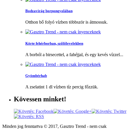
Bodzavirág borpongyolában
Otthon bő folyó vízben többször is átmossuk.
Körte fehérborban, szőlőlevelekben
A borból a birsecettel, a fahéjjal, és egy kevés vízzel...
Gyömbérhab
A zselatint 1 dl vízben tíz percig főzzük.
Kövessen
minket!
Minden jog fenntartva © 2017, Gasztro Trend - nem csak