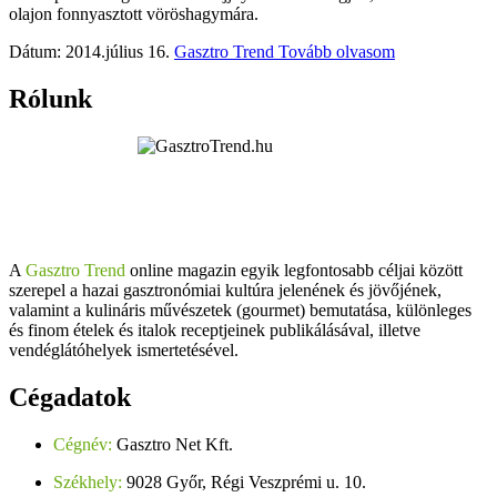
olajon fonnyasztott vöröshagymára.
Dátum: 2014.július 16.
Gasztro Trend
Tovább olvasom
Rólunk
A
Gasztro Trend
online magazin egyik legfontosabb céljai között
szerepel a hazai gasztronómiai kultúra jelenének és jövőjének,
valamint a kulináris művészetek (gourmet) bemutatása, különleges
és finom ételek és italok receptjeinek publikálásával, illetve
vendéglátóhelyek ismertetésével.
Cégadatok
Cégnév:
Gasztro Net Kft.
Székhely:
9028 Győr, Régi Veszprémi u. 10.