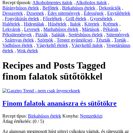
Recept típusok:
Alkoholmentes italok
,
Alkoholos italok
,
Bárányhúsos ételek
,
Befőttek
,
Birkahúsos ételek
,
Dekorációk
,
Desszertek
,
Dzsemek
,
Édes sütemények
,
Édességek
,
Egytálételek
,
Fogyókúrás ételek
,
Főzelékek
,
Grill ételek
,
Gyorsételek
,
Halételek
,
Hidegtálak
,
Húsételek
,
Italok
,
Köretek
,
Krémek
,
Lekvárok
,
Levesek
,
Marhahúsos ételek
,
Mártások
,
Pékáruk
,
Péksütemények
,
Pizzák
,
Saláták
,
Sertéshúsos ételek
,
Sütemények
,
Szárnyas ételek
,
Szörpök
,
Tenger gyümölcsei
,
Tészták
,
Torták
,
Vadhúsos ételek
,
Vágykeltő ételek
,
Vágykeltő italok
,
Vegetáriánus
ételek
,
Wok ételek
Recipes and Posts Tagged
finom falatok sütőtökkel
Finom falatok ananászra és sütőtökre
Recept típus:
Birkahúsos ételek
Konyha:
Nemzetközi
Átlag értékelés:
(0 / 5)
Az alaposan megmosott húst ujjnyi csíkokra vágjuk, és rátesszük az