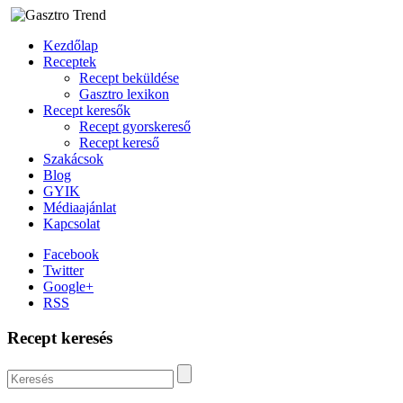
Kezdőlap
Receptek
Recept beküldése
Gasztro lexikon
Recept keresők
Recept gyorskereső
Recept kereső
Szakácsok
Blog
GYIK
Médiaajánlat
Kapcsolat
Facebook
Twitter
Google+
RSS
Recept keresés