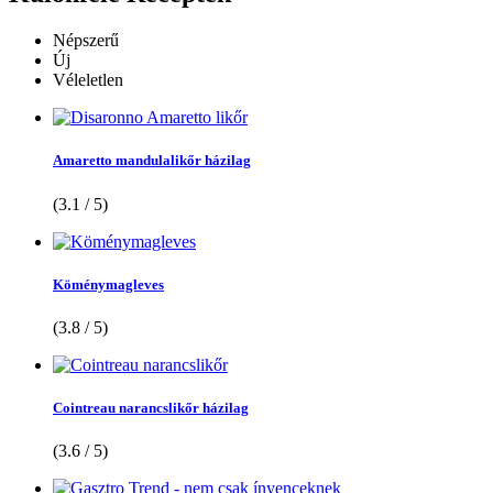
Népszerű
Új
Véleletlen
Amaretto mandulalikőr házilag
(3.1 / 5)
Köménymagleves
(3.8 / 5)
Cointreau narancslikőr házilag
(3.6 / 5)