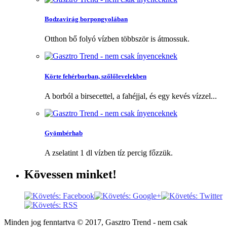
Bodzavirág borpongyolában
Otthon bő folyó vízben többször is átmossuk.
Körte fehérborban, szőlőlevelekben
A borból a birsecettel, a fahéjjal, és egy kevés vízzel...
Gyömbérhab
A zselatint 1 dl vízben tíz percig főzzük.
Kövessen
minket!
Minden jog fenntartva © 2017, Gasztro Trend - nem csak