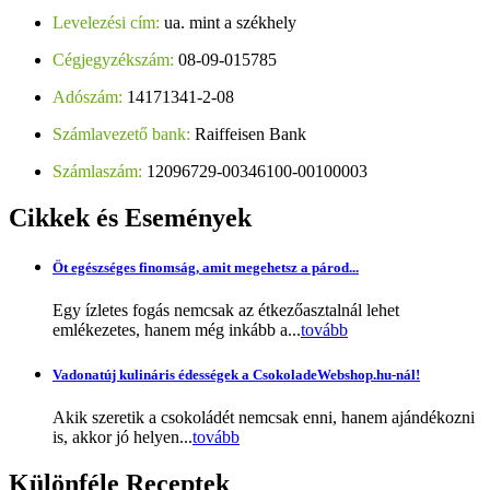
Levelezési cím:
ua. mint a székhely
Cégjegyzékszám:
08-09-015785
Adószám:
14171341-2-08
Számlavezető bank:
Raiffeisen Bank
Számlaszám:
12096729-00346100-00100003
Cikkek
és Események
Öt egészséges finomság, amit megehetsz a párod...
Egy ízletes fogás nemcsak az étkezőasztalnál lehet
emlékezetes, hanem még inkább a...
tovább
Vadonatúj kulináris édességek a CsokoladeWebshop.hu-nál!
Akik szeretik a csokoládét nemcsak enni, hanem ajándékozni
is, akkor jó helyen...
tovább
Különféle
Receptek