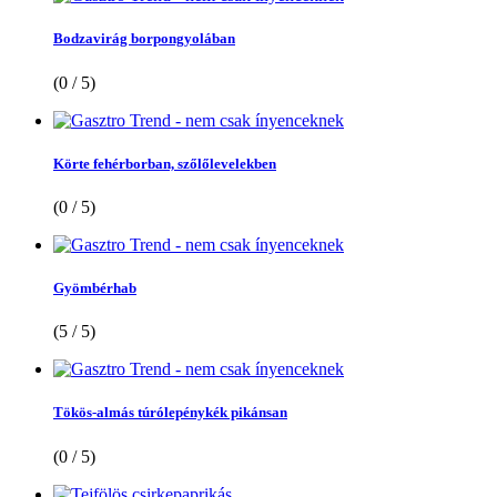
Bodzavirág borpongyolában
(0 / 5)
Körte fehérborban, szőlőlevelekben
(0 / 5)
Gyömbérhab
(5 / 5)
Tökös-almás túrólepénykék pikánsan
(0 / 5)