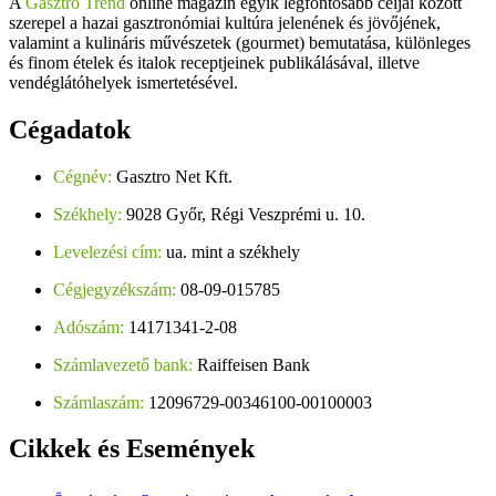
A
Gasztro Trend
online magazin egyik legfontosabb céljai között
szerepel a hazai gasztronómiai kultúra jelenének és jövőjének,
valamint a kulináris művészetek (gourmet) bemutatása, különleges
és finom ételek és italok receptjeinek publikálásával, illetve
vendéglátóhelyek ismertetésével.
Cégadatok
Cégnév:
Gasztro Net Kft.
Székhely:
9028 Győr, Régi Veszprémi u. 10.
Levelezési cím:
ua. mint a székhely
Cégjegyzékszám:
08-09-015785
Adószám:
14171341-2-08
Számlavezető bank:
Raiffeisen Bank
Számlaszám:
12096729-00346100-00100003
Cikkek
és Események