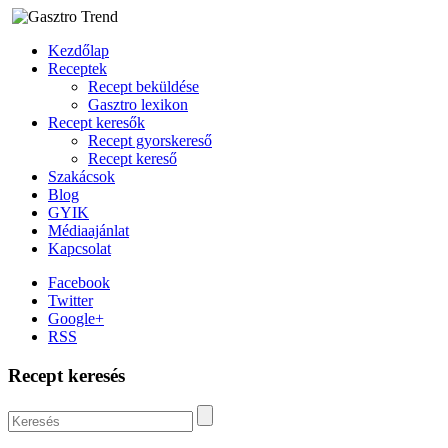
Kezdőlap
Receptek
Recept beküldése
Gasztro lexikon
Recept keresők
Recept gyorskereső
Recept kereső
Szakácsok
Blog
GYIK
Médiaajánlat
Kapcsolat
Facebook
Twitter
Google+
RSS
Recept keresés