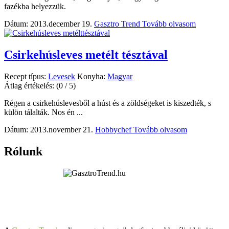
fazékba helyezzük.
Dátum: 2013.december 19.
Gasztro Trend
Tovább olvasom
Csirkehúsleves metélt tésztával
Recept típus:
Levesek
Konyha:
Magyar
Átlag értékelés:
(0 / 5)
Régen a csirkehúslevesből a húst és a zöldségeket is kiszedték, s
külön tálalták. Nos én ...
Dátum: 2013.november 21.
Hobbychef
Tovább olvasom
Rólunk