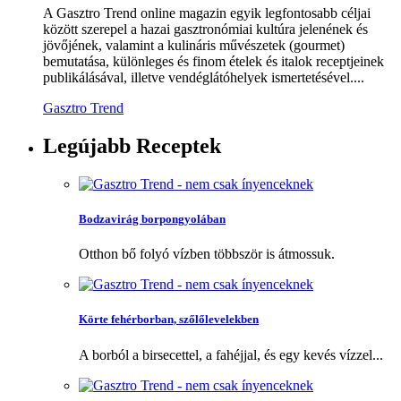
A Gasztro Trend online magazin egyik legfontosabb céljai
között szerepel a hazai gasztronómiai kultúra jelenének és
jövőjének, valamint a kulináris művészetek (gourmet)
bemutatása, különleges és finom ételek és italok receptjeinek
publikálásával, illetve vendéglátóhelyek ismertetésével....
Gasztro Trend
Legújabb
Receptek
Bodzavirág borpongyolában
Otthon bő folyó vízben többször is átmossuk.
Körte fehérborban, szőlőlevelekben
A borból a birsecettel, a fahéjjal, és egy kevés vízzel...