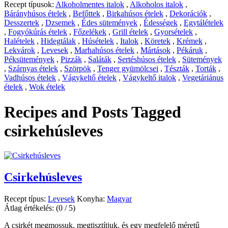
Recept típusok:
Alkoholmentes italok
,
Alkoholos italok
,
Bárányhúsos ételek
,
Befőttek
,
Birkahúsos ételek
,
Dekorációk
,
Desszertek
,
Dzsemek
,
Édes sütemények
,
Édességek
,
Egytálételek
,
Fogyókúrás ételek
,
Főzelékek
,
Grill ételek
,
Gyorsételek
,
Halételek
,
Hidegtálak
,
Húsételek
,
Italok
,
Köretek
,
Krémek
,
Lekvárok
,
Levesek
,
Marhahúsos ételek
,
Mártások
,
Pékáruk
,
Péksütemények
,
Pizzák
,
Saláták
,
Sertéshúsos ételek
,
Sütemények
,
Szárnyas ételek
,
Szörpök
,
Tenger gyümölcsei
,
Tészták
,
Torták
,
Vadhúsos ételek
,
Vágykeltő ételek
,
Vágykeltő italok
,
Vegetáriánus
ételek
,
Wok ételek
Recipes and Posts Tagged
csirkehúsleves
Csirkehúsleves
Recept típus:
Levesek
Konyha:
Magyar
Átlag értékelés:
(0 / 5)
A csirkét megmossuk, megtisztítjuk, és egy megfelelő méretű