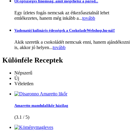
Öt egészséges finomság, amit megehetsz a párod...
Egy ízletes fogás nemcsak az étkezőasztalnál lehet
emlékezetes, hanem még inkább a...
tovább
Vadonatúj kulináris édességek a CsokoladeWebshop.hu-nál!
Akik szeretik a csokoládét nemcsak enni, hanem ajándékozni
is, akkor jó helyen...
tovább
Különféle
Receptek
Népszerű
Új
Véleletlen
Amaretto mandulalikőr házilag
(3.1 / 5)