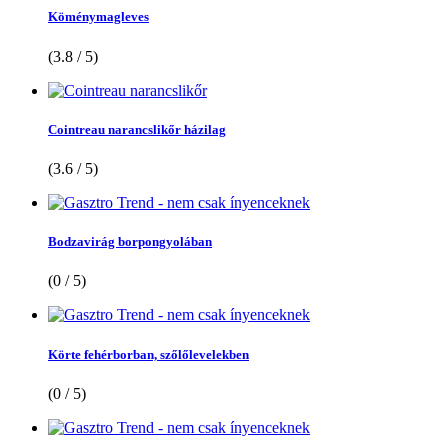
Köménymagleves
(3.8 / 5)
Cointreau narancslikőr házilag
(3.6 / 5)
Bodzavirág borpongyolában
(0 / 5)
Körte fehérborban, szőlőlevelekben
(0 / 5)