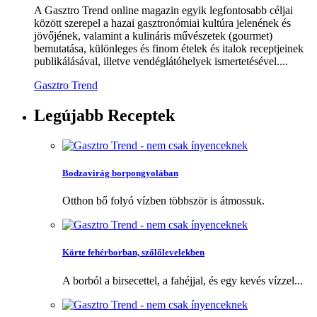
A Gasztro Trend online magazin egyik legfontosabb céljai
között szerepel a hazai gasztronómiai kultúra jelenének és
jövőjének, valamint a kulináris művészetek (gourmet)
bemutatása, különleges és finom ételek és italok receptjeinek
publikálásával, illetve vendéglátóhelyek ismertetésével....
Gasztro Trend
Legújabb
Receptek
Bodzavirág borpongyolában
Otthon bő folyó vízben többször is átmossuk.
Körte fehérborban, szőlőlevelekben
A borból a birsecettel, a fahéjjal, és egy kevés vízzel...