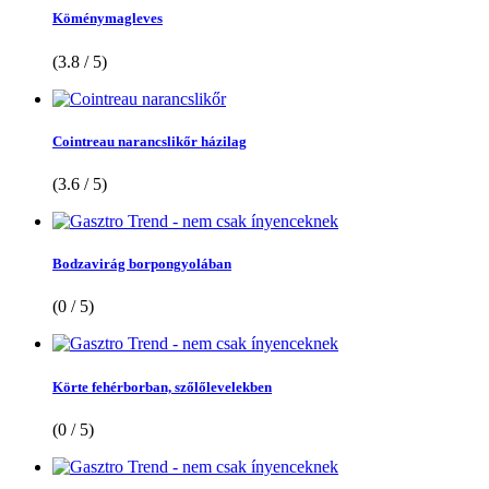
Köménymagleves
(3.8 / 5)
Cointreau narancslikőr házilag
(3.6 / 5)
Bodzavirág borpongyolában
(0 / 5)
Körte fehérborban, szőlőlevelekben
(0 / 5)