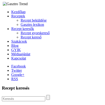
Kezdőlap
Receptek
Recept beküldése
Gasztro lexikon
Recept keresők
Recept gyorskereső
Recept kereső
Szakácsok
Blog
GYIK
Médiaajánlat
Kapcsolat
Facebook
Twitter
Google+
RSS
Recept keresés