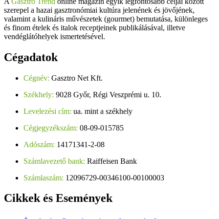
A
Gasztro Trend
online magazin egyik legfontosabb céljai között
szerepel a hazai gasztronómiai kultúra jelenének és jövőjének,
valamint a kulináris művészetek (gourmet) bemutatása, különleges
és finom ételek és italok receptjeinek publikálásával, illetve
vendéglátóhelyek ismertetésével.
Cégadatok
Cégnév:
Gasztro Net Kft.
Székhely:
9028 Győr, Régi Veszprémi u. 10.
Levelezési cím:
ua. mint a székhely
Cégjegyzékszám:
08-09-015785
Adószám:
14171341-2-08
Számlavezető bank:
Raiffeisen Bank
Számlaszám:
12096729-00346100-00100003
Cikkek
és Események