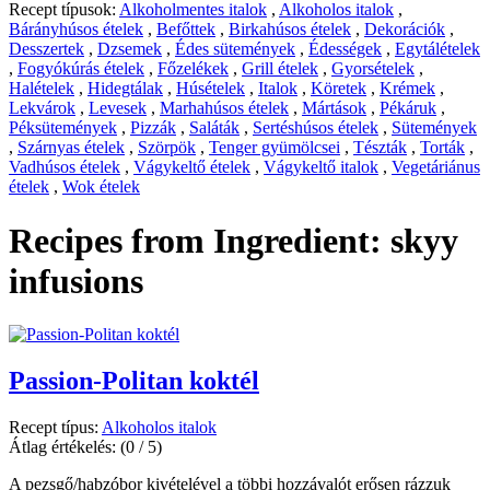
Recept típusok:
Alkoholmentes italok
,
Alkoholos italok
,
Bárányhúsos ételek
,
Befőttek
,
Birkahúsos ételek
,
Dekorációk
,
Desszertek
,
Dzsemek
,
Édes sütemények
,
Édességek
,
Egytálételek
,
Fogyókúrás ételek
,
Főzelékek
,
Grill ételek
,
Gyorsételek
,
Halételek
,
Hidegtálak
,
Húsételek
,
Italok
,
Köretek
,
Krémek
,
Lekvárok
,
Levesek
,
Marhahúsos ételek
,
Mártások
,
Pékáruk
,
Péksütemények
,
Pizzák
,
Saláták
,
Sertéshúsos ételek
,
Sütemények
,
Szárnyas ételek
,
Szörpök
,
Tenger gyümölcsei
,
Tészták
,
Torták
,
Vadhúsos ételek
,
Vágykeltő ételek
,
Vágykeltő italok
,
Vegetáriánus
ételek
,
Wok ételek
Recipes from Ingredient:
skyy
infusions
Passion-Politan koktél
Recept típus:
Alkoholos italok
Átlag értékelés:
(0 / 5)
A pezsgő/habzóbor kivételével a többi hozzávalót erősen rázzuk