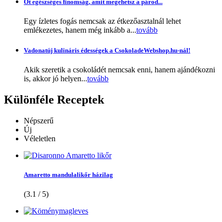
Öt egészséges finomság, amit megehetsz a párod...
Egy ízletes fogás nemcsak az étkezőasztalnál lehet
emlékezetes, hanem még inkább a...
tovább
Vadonatúj kulináris édességek a CsokoladeWebshop.hu-nál!
Akik szeretik a csokoládét nemcsak enni, hanem ajándékozni
is, akkor jó helyen...
tovább
Különféle
Receptek
Népszerű
Új
Véleletlen
Amaretto mandulalikőr házilag
(3.1 / 5)