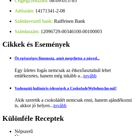
Cégjegyzékszám:
08-09-015785
Adószám:
14171341-2-08
Számlavezető bank:
Raiffeisen Bank
Számlaszám:
12096729-00346100-00100003
Cikkek
és Események
Öt egészséges finomság, amit megehetsz a párod...
Egy ízletes fogás nemcsak az étkezőasztalnál lehet
emlékezetes, hanem még inkább a...
tovább
Vadonatúj kulináris édességek a CsokoladeWebshop.hu-nál!
Akik szeretik a csokoládét nemcsak enni, hanem ajándékozni
is, akkor jó helyen...
tovább
Különféle
Receptek
Népszerű