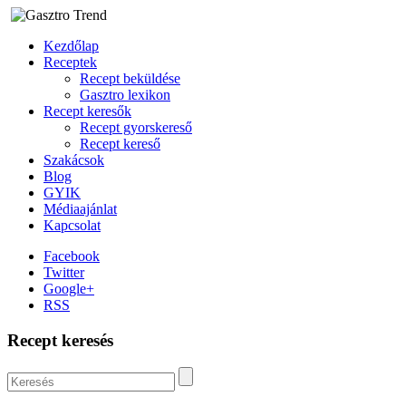
Kezdőlap
Receptek
Recept beküldése
Gasztro lexikon
Recept keresők
Recept gyorskereső
Recept kereső
Szakácsok
Blog
GYIK
Médiaajánlat
Kapcsolat
Facebook
Twitter
Google+
RSS
Recept keresés