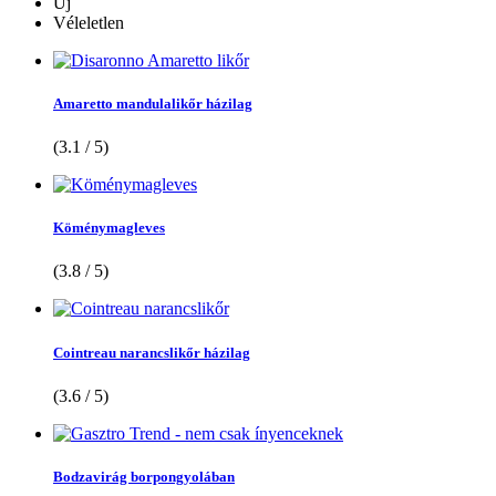
Új
Véleletlen
Amaretto mandulalikőr házilag
(3.1 / 5)
Köménymagleves
(3.8 / 5)
Cointreau narancslikőr házilag
(3.6 / 5)
Bodzavirág borpongyolában