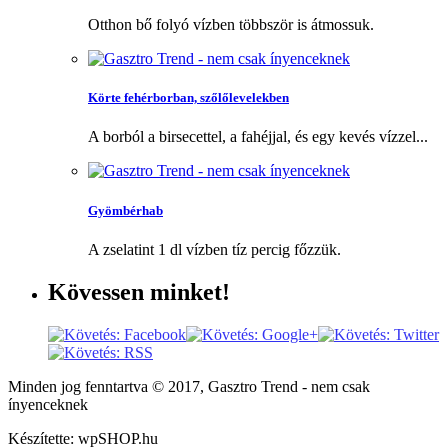
Otthon bő folyó vízben többször is átmossuk.
Körte fehérborban, szőlőlevelekben
A borból a birsecettel, a fahéjjal, és egy kevés vízzel...
Gyömbérhab
A zselatint 1 dl vízben tíz percig főzzük.
Kövessen
minket!
Minden jog fenntartva © 2017, Gasztro Trend - nem csak
ínyenceknek
Készítette: wpSHOP.hu