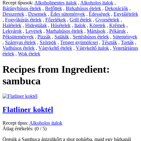
Recept típusok:
Alkoholmentes italok
,
Alkoholos italok
,
Bárányhúsos ételek
,
Befőttek
,
Birkahúsos ételek
,
Dekorációk
,
Desszertek
,
Dzsemek
,
Édes sütemények
,
Édességek
,
Egytálételek
,
Fogyókúrás ételek
,
Főzelékek
,
Grill ételek
,
Gyorsételek
,
Halételek
,
Hidegtálak
,
Húsételek
,
Italok
,
Köretek
,
Krémek
,
Lekvárok
,
Levesek
,
Marhahúsos ételek
,
Mártások
,
Pékáruk
,
Péksütemények
,
Pizzák
,
Saláták
,
Sertéshúsos ételek
,
Sütemények
,
Szárnyas ételek
,
Szörpök
,
Tenger gyümölcsei
,
Tészták
,
Torták
,
Vadhúsos ételek
,
Vágykeltő ételek
,
Vágykeltő italok
,
Vegetáriánus
ételek
,
Wok ételek
Recipes from Ingredient:
sambuca
Flatliner koktél
Recept típus:
Alkoholos italok
Átlag értékelés:
(0 / 5)
Öntsük a Sambuca ánizslikőrt a shot pohárba, majd egy bárkanál