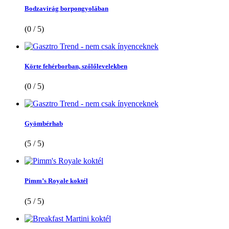
Bodzavirág borpongyolában
(0 / 5)
Körte fehérborban, szőlőlevelekben
(0 / 5)
Gyömbérhab
(5 / 5)
Pimm’s Royale koktél
(5 / 5)