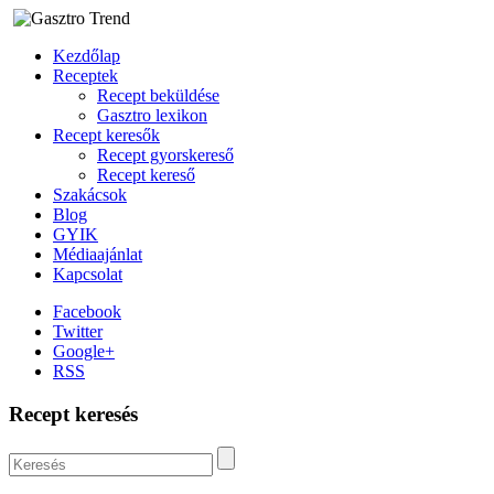
Kezdőlap
Receptek
Recept beküldése
Gasztro lexikon
Recept keresők
Recept gyorskereső
Recept kereső
Szakácsok
Blog
GYIK
Médiaajánlat
Kapcsolat
Facebook
Twitter
Google+
RSS
Recept keresés