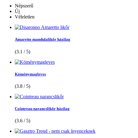
Népszerű
Új
Véleletlen
Amaretto mandulalikőr házilag
(3.1 / 5)
Köménymagleves
(3.8 / 5)
Cointreau narancslikőr házilag
(3.6 / 5)