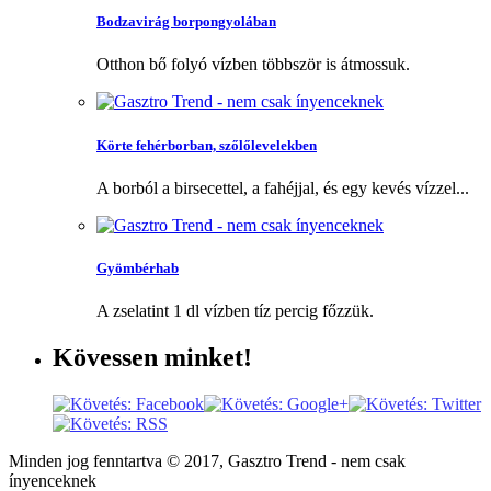
Bodzavirág borpongyolában
Otthon bő folyó vízben többször is átmossuk.
Körte fehérborban, szőlőlevelekben
A borból a birsecettel, a fahéjjal, és egy kevés vízzel...
Gyömbérhab
A zselatint 1 dl vízben tíz percig főzzük.
Kövessen
minket!
Minden jog fenntartva © 2017, Gasztro Trend - nem csak
ínyenceknek