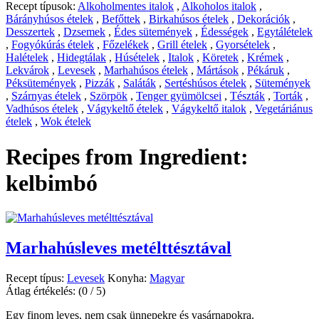
Recept típusok:
Alkoholmentes italok
,
Alkoholos italok
,
Bárányhúsos ételek
,
Befőttek
,
Birkahúsos ételek
,
Dekorációk
,
Desszertek
,
Dzsemek
,
Édes sütemények
,
Édességek
,
Egytálételek
,
Fogyókúrás ételek
,
Főzelékek
,
Grill ételek
,
Gyorsételek
,
Halételek
,
Hidegtálak
,
Húsételek
,
Italok
,
Köretek
,
Krémek
,
Lekvárok
,
Levesek
,
Marhahúsos ételek
,
Mártások
,
Pékáruk
,
Péksütemények
,
Pizzák
,
Saláták
,
Sertéshúsos ételek
,
Sütemények
,
Szárnyas ételek
,
Szörpök
,
Tenger gyümölcsei
,
Tészták
,
Torták
,
Vadhúsos ételek
,
Vágykeltő ételek
,
Vágykeltő italok
,
Vegetáriánus
ételek
,
Wok ételek
Recipes from Ingredient:
kelbimbó
Marhahúsleves metélttésztával
Recept típus:
Levesek
Konyha:
Magyar
Átlag értékelés:
(0 / 5)
Egy finom leves, nem csak ünnepekre és vasárnapokra.