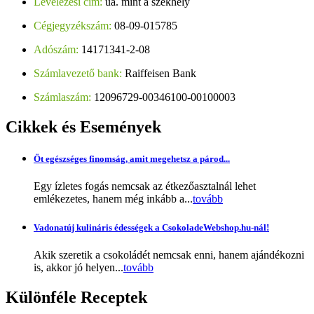
Levelezési cím:
ua. mint a székhely
Cégjegyzékszám:
08-09-015785
Adószám:
14171341-2-08
Számlavezető bank:
Raiffeisen Bank
Számlaszám:
12096729-00346100-00100003
Cikkek
és Események
Öt egészséges finomság, amit megehetsz a párod...
Egy ízletes fogás nemcsak az étkezőasztalnál lehet
emlékezetes, hanem még inkább a...
tovább
Vadonatúj kulináris édességek a CsokoladeWebshop.hu-nál!
Akik szeretik a csokoládét nemcsak enni, hanem ajándékozni
is, akkor jó helyen...
tovább
Különféle
Receptek