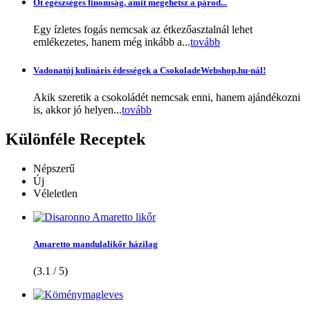
Öt egészséges finomság, amit megehetsz a párod...
Egy ízletes fogás nemcsak az étkezőasztalnál lehet
emlékezetes, hanem még inkább a...
tovább
Vadonatúj kulináris édességek a CsokoladeWebshop.hu-nál!
Akik szeretik a csokoládét nemcsak enni, hanem ajándékozni
is, akkor jó helyen...
tovább
Különféle
Receptek
Népszerű
Új
Véleletlen
Amaretto mandulalikőr házilag
(3.1 / 5)