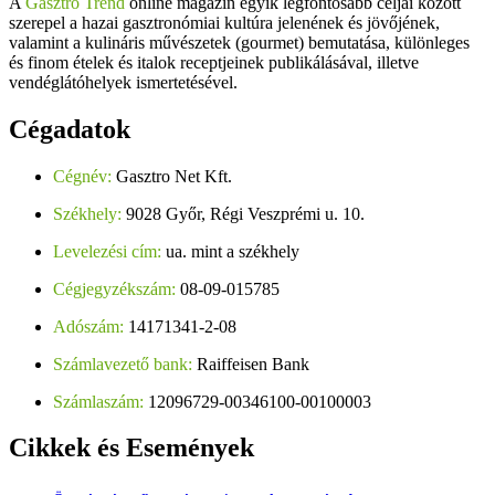
A
Gasztro Trend
online magazin egyik legfontosabb céljai között
szerepel a hazai gasztronómiai kultúra jelenének és jövőjének,
valamint a kulináris művészetek (gourmet) bemutatása, különleges
és finom ételek és italok receptjeinek publikálásával, illetve
vendéglátóhelyek ismertetésével.
Cégadatok
Cégnév:
Gasztro Net Kft.
Székhely:
9028 Győr, Régi Veszprémi u. 10.
Levelezési cím:
ua. mint a székhely
Cégjegyzékszám:
08-09-015785
Adószám:
14171341-2-08
Számlavezető bank:
Raiffeisen Bank
Számlaszám:
12096729-00346100-00100003
Cikkek
és Események