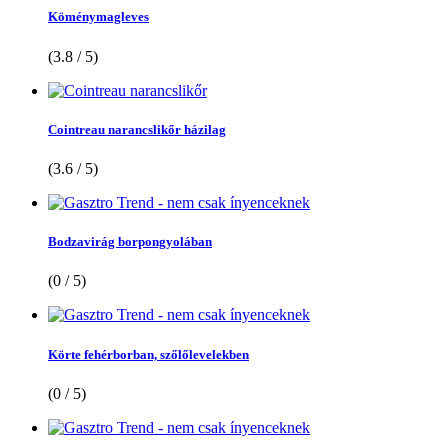
Köménymagleves
(3.8 / 5)
Cointreau narancslikőr házilag
(3.6 / 5)
Bodzavirág borpongyolában
(0 / 5)
Körte fehérborban, szőlőlevelekben
(0 / 5)