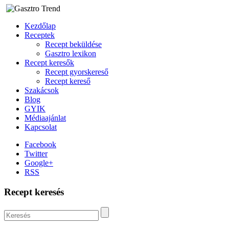
Kezdőlap
Receptek
Recept beküldése
Gasztro lexikon
Recept keresők
Recept gyorskereső
Recept kereső
Szakácsok
Blog
GYIK
Médiaajánlat
Kapcsolat
Facebook
Twitter
Google+
RSS
Recept keresés