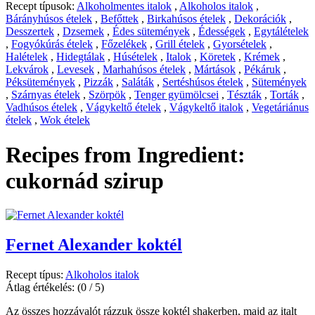
Recept típusok:
Alkoholmentes italok
,
Alkoholos italok
,
Bárányhúsos ételek
,
Befőttek
,
Birkahúsos ételek
,
Dekorációk
,
Desszertek
,
Dzsemek
,
Édes sütemények
,
Édességek
,
Egytálételek
,
Fogyókúrás ételek
,
Főzelékek
,
Grill ételek
,
Gyorsételek
,
Halételek
,
Hidegtálak
,
Húsételek
,
Italok
,
Köretek
,
Krémek
,
Lekvárok
,
Levesek
,
Marhahúsos ételek
,
Mártások
,
Pékáruk
,
Péksütemények
,
Pizzák
,
Saláták
,
Sertéshúsos ételek
,
Sütemények
,
Szárnyas ételek
,
Szörpök
,
Tenger gyümölcsei
,
Tészták
,
Torták
,
Vadhúsos ételek
,
Vágykeltő ételek
,
Vágykeltő italok
,
Vegetáriánus
ételek
,
Wok ételek
Recipes from Ingredient:
cukornád szirup
Fernet Alexander koktél
Recept típus:
Alkoholos italok
Átlag értékelés:
(0 / 5)
Az összes hozzávalót rázzuk össze koktél shakerben, majd az italt