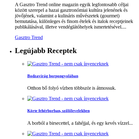
A Gasztro Trend online magazin egyik legfontosabb céljai
között szerepel a hazai gasztronómiai kultúra jelenének és
jövőjének, valamint a kulináris művészetek (gourmet)
bemutatása, különleges és finom ételek és italok receptjeinek
publikálásával, illetve vendéglátóhelyek ismertetésével....
Gasztro Trend
Legújabb
Receptek
Bodzavirág borpongyolában
Otthon bő folyó vízben többször is átmossuk.
Körte fehérborban, szőlőlevelekben
A borból a birsecettel, a fahéjjal, és egy kevés vízzel...