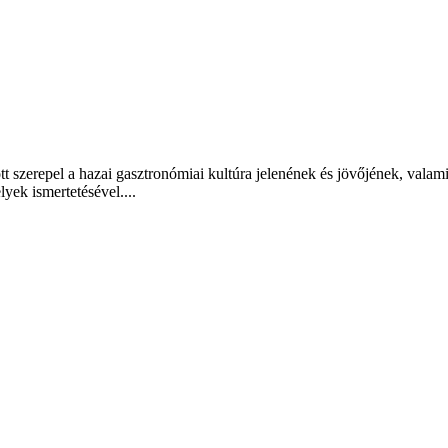
t szerepel a hazai gasztronómiai kultúra jelenének és jövőjének, valam
lyek ismertetésével....