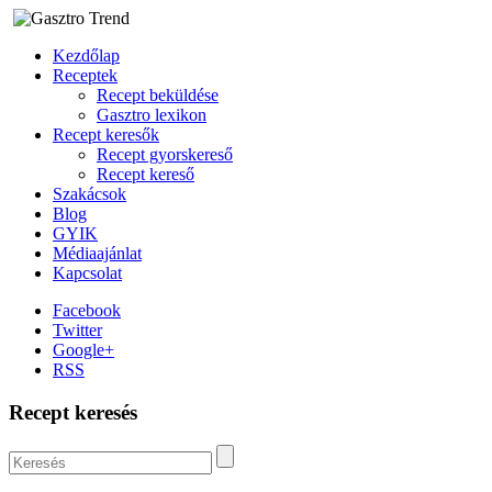
Kezdőlap
Receptek
Recept beküldése
Gasztro lexikon
Recept keresők
Recept gyorskereső
Recept kereső
Szakácsok
Blog
GYIK
Médiaajánlat
Kapcsolat
Facebook
Twitter
Google+
RSS
Recept keresés