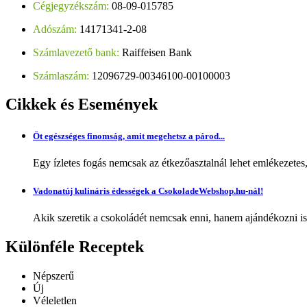
Cégjegyzékszám:
08-09-015785
Adószám:
14171341-2-08
Számlavezető bank:
Raiffeisen Bank
Számlaszám:
12096729-00346100-00100003
Cikkek
és Események
Öt egészséges finomság, amit megehetsz a párod...
Egy ízletes fogás nemcsak az étkezőasztalnál lehet emlékezetes
Vadonatúj kulináris édességek a CsokoladeWebshop.hu-nál!
Akik szeretik a csokoládét nemcsak enni, hanem ajándékozni is,
Különféle
Receptek
Népszerű
Új
Véleletlen