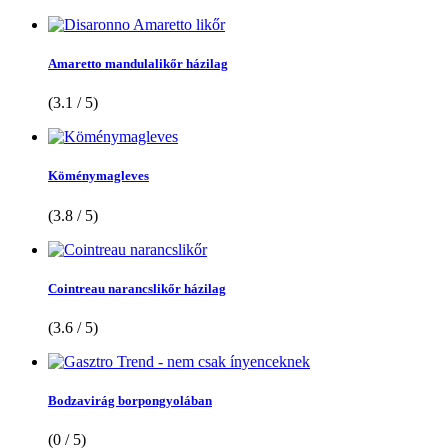
Amaretto mandulalikőr házilag
(3.1 / 5)
Köménymagleves
(3.8 / 5)
Cointreau narancslikőr házilag
(3.6 / 5)
Bodzavirág borpongyolában
(0 / 5)