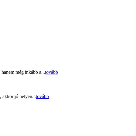
, hanem még inkább a...
tovább
 akkor jó helyen...
tovább