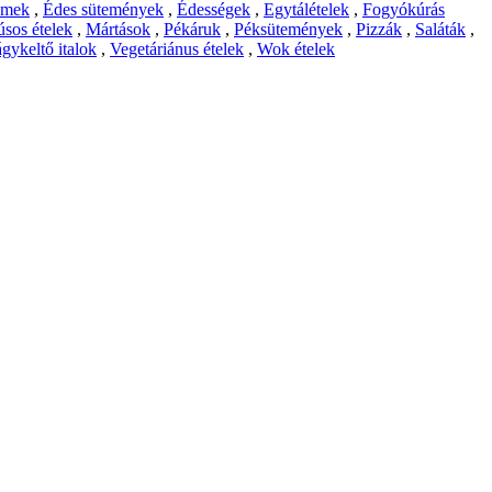
emek
,
Édes sütemények
,
Édességek
,
Egytálételek
,
Fogyókúrás
sos ételek
,
Mártások
,
Pékáruk
,
Péksütemények
,
Pizzák
,
Saláták
,
gykeltő italok
,
Vegetáriánus ételek
,
Wok ételek