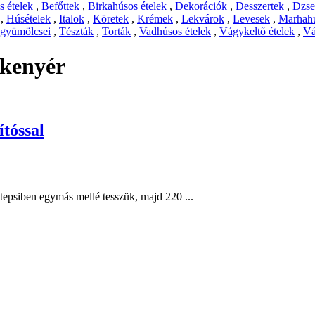
 ételek
,
Befőttek
,
Birkahúsos ételek
,
Dekorációk
,
Desszertek
,
Dzs
,
Húsételek
,
Italok
,
Köretek
,
Krémek
,
Lekvárok
,
Levesek
,
Marhahú
 gyümölcsei
,
Tészták
,
Torták
,
Vadhúsos ételek
,
Vágykeltő ételek
,
Vá
 kenyér
ítóssal
tepsiben egymás mellé tesszük, majd 220 ...