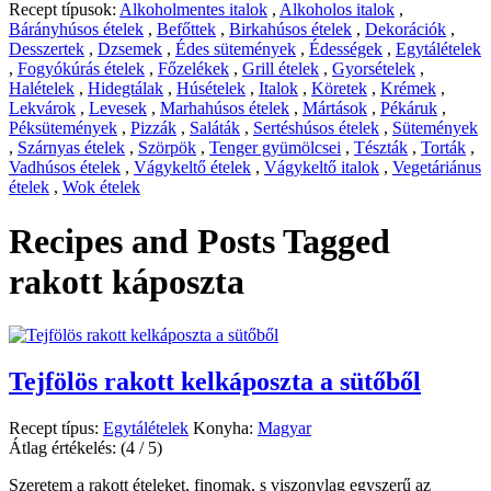
Recept típusok:
Alkoholmentes italok
,
Alkoholos italok
,
Bárányhúsos ételek
,
Befőttek
,
Birkahúsos ételek
,
Dekorációk
,
Desszertek
,
Dzsemek
,
Édes sütemények
,
Édességek
,
Egytálételek
,
Fogyókúrás ételek
,
Főzelékek
,
Grill ételek
,
Gyorsételek
,
Halételek
,
Hidegtálak
,
Húsételek
,
Italok
,
Köretek
,
Krémek
,
Lekvárok
,
Levesek
,
Marhahúsos ételek
,
Mártások
,
Pékáruk
,
Péksütemények
,
Pizzák
,
Saláták
,
Sertéshúsos ételek
,
Sütemények
,
Szárnyas ételek
,
Szörpök
,
Tenger gyümölcsei
,
Tészták
,
Torták
,
Vadhúsos ételek
,
Vágykeltő ételek
,
Vágykeltő italok
,
Vegetáriánus
ételek
,
Wok ételek
Recipes and Posts Tagged
rakott káposzta
Tejfölös rakott kelkáposzta a sütőből
Recept típus:
Egytálételek
Konyha:
Magyar
Átlag értékelés:
(4 / 5)
Szeretem a rakott ételeket, finomak, s viszonylag egyszerű az