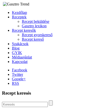
Kezdőlap
Receptek
Recept beküldése
Gasztro lexikon
Recept keresők
Recept gyorskereső
Recept kereső
Szakácsok
Blog
GYIK
Médiaajánlat
Kapcsolat
Facebook
Twitter
Google+
RSS
Recept keresés