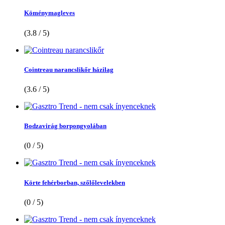
Köménymagleves
(3.8 / 5)
Cointreau narancslikőr házilag
(3.6 / 5)
Bodzavirág borpongyolában
(0 / 5)
Körte fehérborban, szőlőlevelekben
(0 / 5)