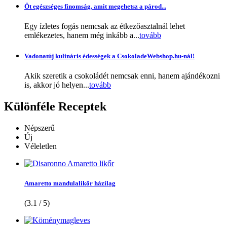
Öt egészséges finomság, amit megehetsz a párod...
Egy ízletes fogás nemcsak az étkezőasztalnál lehet
emlékezetes, hanem még inkább a...
tovább
Vadonatúj kulináris édességek a CsokoladeWebshop.hu-nál!
Akik szeretik a csokoládét nemcsak enni, hanem ajándékozni
is, akkor jó helyen...
tovább
Különféle
Receptek
Népszerű
Új
Véleletlen
Amaretto mandulalikőr házilag
(3.1 / 5)