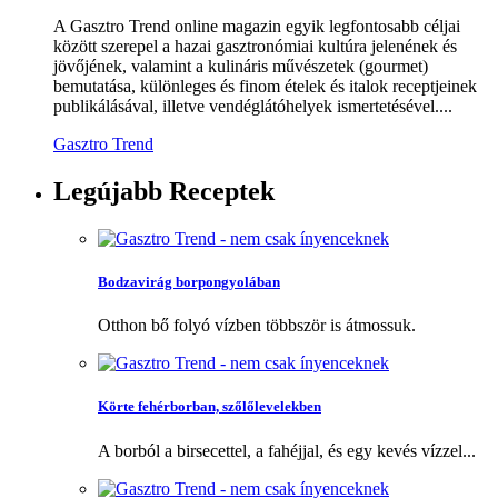
A Gasztro Trend online magazin egyik legfontosabb céljai
között szerepel a hazai gasztronómiai kultúra jelenének és
jövőjének, valamint a kulináris művészetek (gourmet)
bemutatása, különleges és finom ételek és italok receptjeinek
publikálásával, illetve vendéglátóhelyek ismertetésével....
Gasztro Trend
Legújabb
Receptek
Bodzavirág borpongyolában
Otthon bő folyó vízben többször is átmossuk.
Körte fehérborban, szőlőlevelekben
A borból a birsecettel, a fahéjjal, és egy kevés vízzel...