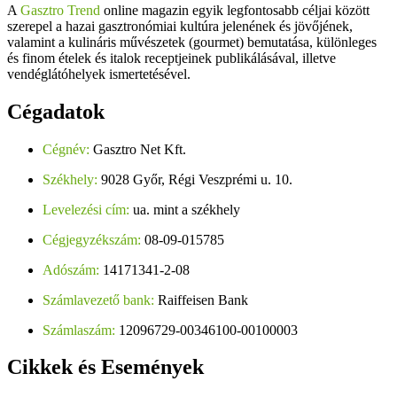
A
Gasztro Trend
online magazin egyik legfontosabb céljai között
szerepel a hazai gasztronómiai kultúra jelenének és jövőjének,
valamint a kulináris művészetek (gourmet) bemutatása, különleges
és finom ételek és italok receptjeinek publikálásával, illetve
vendéglátóhelyek ismertetésével.
Cégadatok
Cégnév:
Gasztro Net Kft.
Székhely:
9028 Győr, Régi Veszprémi u. 10.
Levelezési cím:
ua. mint a székhely
Cégjegyzékszám:
08-09-015785
Adószám:
14171341-2-08
Számlavezető bank:
Raiffeisen Bank
Számlaszám:
12096729-00346100-00100003
Cikkek
és Események