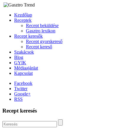
Kezdőlap
Receptek
Recept beküldése
Gasztro lexikon
Recept keresők
Recept gyorskereső
Recept kereső
Szakácsok
Blog
GYIK
Médiaajánlat
Kapcsolat
Facebook
Twitter
Google+
RSS
Recept keresés