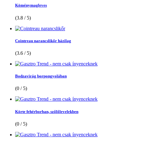
Köménymagleves
(3.8 / 5)
Cointreau narancslikőr házilag
(3.6 / 5)
Bodzavirág borpongyolában
(0 / 5)
Körte fehérborban, szőlőlevelekben
(0 / 5)