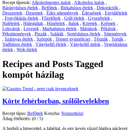
Recept típusok:
Alkoholmentes italok
,
Alkoholos italok
,
Bárányhúsos ételek
,
Befőttek
,
Birkahúsos ételek
,
Dekorációk
,
Desszertek
,
Dzsemek
,
Édes sütemények
,
Édességek
,
Egytálételek
,
Fogyókúrás ételek
,
Főzelékek
,
Grill ételek
,
Gyorsételek
,
Halételek
,
Hidegtálak
,
Húsételek
,
Italok
,
Köretek
,
Krémek
,
Lekvárok
,
Levesek
,
Marhahúsos ételek
,
Mártások
,
Pékáruk
,
Péksütemények
,
Pizzák
,
Saláták
,
Sertéshúsos ételek
,
Sütemények
,
Szárnyas ételek
,
Szörpök
,
Tenger gyümölcsei
,
Tészták
,
Torták
,
Vadhúsos ételek
,
Vágykeltő ételek
,
Vágykeltő italok
,
Vegetáriánus
ételek
,
Wok ételek
Recipes and Posts Tagged
kompót házilag
Körte fehérborban, szőlőlevelekben
Recept típus:
Befőttek
Konyha:
Nemzetközi
Átlag értékelés:
(0 / 5)
A borból a birsecettel, a fahéjjal, és egy kevés vízzel hígítva páclevet