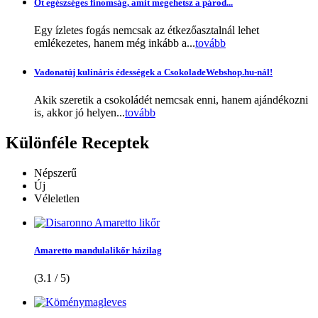
Öt egészséges finomság, amit megehetsz a párod...
Egy ízletes fogás nemcsak az étkezőasztalnál lehet
emlékezetes, hanem még inkább a...
tovább
Vadonatúj kulináris édességek a CsokoladeWebshop.hu-nál!
Akik szeretik a csokoládét nemcsak enni, hanem ajándékozni
is, akkor jó helyen...
tovább
Különféle
Receptek
Népszerű
Új
Véleletlen
Amaretto mandulalikőr házilag
(3.1 / 5)