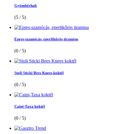
Gyömbérhab
(5 / 5)
Epres-szamócás, eperlikőrös tiramisu
(0 / 5)
Stoli Sticki Bees Knees koktél
(0 / 5)
Caipi-Taxa koktél
(0 / 5)