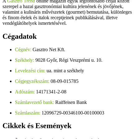
A
Gasztro Trend
online magazin egyik legfontosabb céljai között
szerepel a hazai gasztronómiai kultúra jelenének és jövőjének,
valamint a kulináris művészetek (gourmet) bemutatása, különleges
és finom ételek és italok receptjeinek publikálásával, illetve
vendéglátóhelyek ismertetésével.
Cégadatok
Cégnév:
Gasztro Net Kft.
Székhely:
9028 Győr, Régi Veszprémi u. 10.
Levelezési cím:
ua. mint a székhely
Cégjegyzékszám:
08-09-015785
Adószám:
14171341-2-08
Számlavezető bank:
Raiffeisen Bank
Számlaszám:
12096729-00346100-00100003
Cikkek
és Események