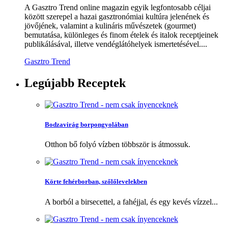
A Gasztro Trend online magazin egyik legfontosabb céljai
között szerepel a hazai gasztronómiai kultúra jelenének és
jövőjének, valamint a kulináris művészetek (gourmet)
bemutatása, különleges és finom ételek és italok receptjeinek
publikálásával, illetve vendéglátóhelyek ismertetésével....
Gasztro Trend
Legújabb
Receptek
Bodzavirág borpongyolában
Otthon bő folyó vízben többször is átmossuk.
Körte fehérborban, szőlőlevelekben
A borból a birsecettel, a fahéjjal, és egy kevés vízzel...