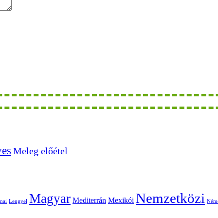
ves
Meleg előétel
Nemzetközi
Magyar
Mediterrán
Mexikói
nai
Lengyel
Ném