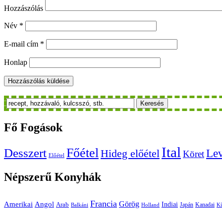
Hozzászólás
Név
*
E-mail cím
*
Honlap
Keresés
Fő
Fogások
Ital
Főétel
Desszert
Le
Hideg előétel
Köret
Előétel
Népszerű
Konyhák
Francia
Amerikai
Görög
Angol
Indiai
Arab
Japán
Kanadai
Balkáni
Holland
Kí