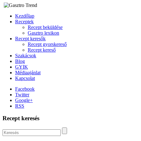
Kezdőlap
Receptek
Recept beküldése
Gasztro lexikon
Recept keresők
Recept gyorskereső
Recept kereső
Szakácsok
Blog
GYIK
Médiaajánlat
Kapcsolat
Facebook
Twitter
Google+
RSS
Recept keresés