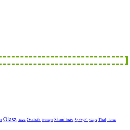
Olasz
Skandináv
Thai
Osztrák
Spanyol
et
Orosz
Portugál
Svájci
Ukrán