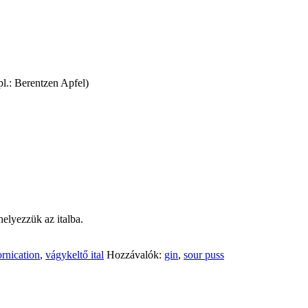
 pl.: Berentzen Apfel)
helyezzük az italba.
ornication
,
vágykeltő ital
Hozzávalók:
gin
,
sour puss