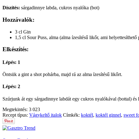
Díszítés:
sárgadinnye labda, cukros nyalóka (bot)
Hozzávalók:
3 cl Gin
1,5 cl Sour Puss, alma (alma ízesítésű likőr, ami helyettesíthető
Elkészítés:
Lépés: 1
Öntsük a gint a shot pohárba, majd rá az alma ízesítésű likőrt.
Lépés: 2
Szúrjunk át egy sárgadinnye labdát egy cukros nyalókával (bottal) és 
Megtekintés:
3 023
Recept típus:
Vágykeltő italok
Címkék:
koktél
,
koktél ginnel
,
sweet f