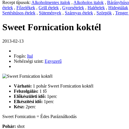
Recept típusok:
Alkoholmentes italok
,
Alkoholos italok
,
Bárányhúsos
ételek
,
Főzelékek
,
Grill ételek
,
Gyorsételek
,
Halételek
,
Hidegtálak
Sertéshúsos ételek
,
Sütemények
,
Szárnyas ételek
,
Szörpök
,
Tenger
Sweet Fornication koktél
2013-02-13
Fogás:
Ital
Nehézségi szint:
Egyszerű
Várható:
1 pohár Sweet Fornication koktél
Felszolgálás:
1 fő
Előkészületi idő:
1perc
Elkészítési idő:
1perc
Kész:
2perc
Sweet Fornication = Édes Paráználkodás
Pohár:
shot