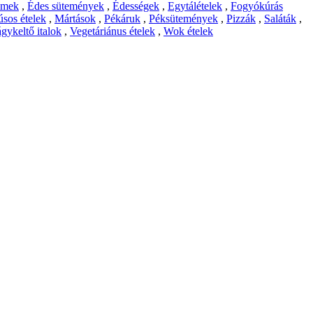
emek
,
Édes sütemények
,
Édességek
,
Egytálételek
,
Fogyókúrás
sos ételek
,
Mártások
,
Pékáruk
,
Péksütemények
,
Pizzák
,
Saláták
,
gykeltő italok
,
Vegetáriánus ételek
,
Wok ételek