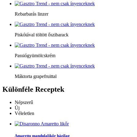
Rebarbarás linzer
Piskótával töltött őszibarack
Passiógyümölcskrém
Máktorta grapefruittal
Különféle
Receptek
Népszerű
Új
Véleletlen
Amaretto mandulalikőr házilag