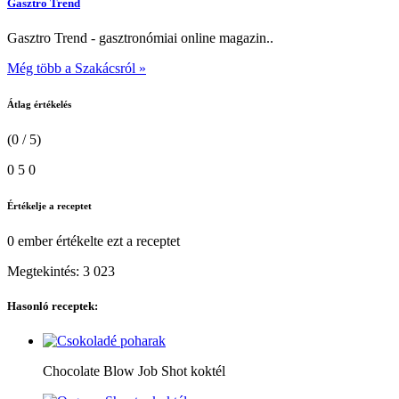
Gasztro Trend
Gasztro Trend - gasztronómiai online magazin..
Még több a Szakácsról »
Átlag értékelés
(0 / 5)
0
5
0
Értékelje a receptet
0 ember
értékelte ezt a receptet
Megtekintés:
3 023
Hasonló receptek:
Chocolate Blow Job Shot koktél