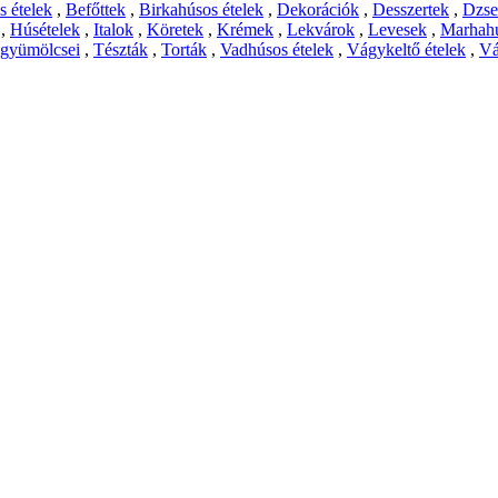
 ételek
,
Befőttek
,
Birkahúsos ételek
,
Dekorációk
,
Desszertek
,
Dzs
,
Húsételek
,
Italok
,
Köretek
,
Krémek
,
Lekvárok
,
Levesek
,
Marhahú
 gyümölcsei
,
Tészták
,
Torták
,
Vadhúsos ételek
,
Vágykeltő ételek
,
Vá