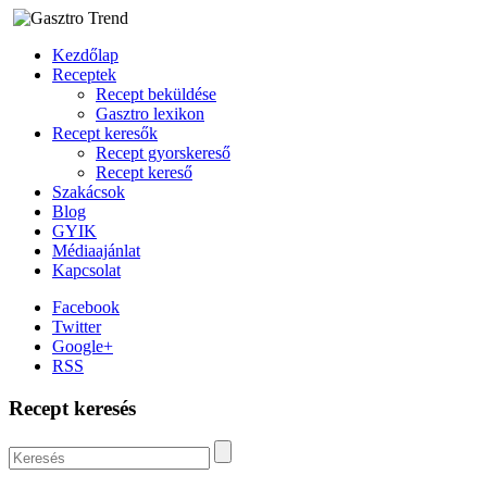
Kezdőlap
Receptek
Recept beküldése
Gasztro lexikon
Recept keresők
Recept gyorskereső
Recept kereső
Szakácsok
Blog
GYIK
Médiaajánlat
Kapcsolat
Facebook
Twitter
Google+
RSS
Recept keresés