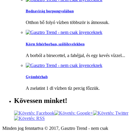
Bodzavirág borpongyolában
Otthon bő folyó vízben többször is átmossuk.
Körte fehérborban, szőlőlevelekben
A borból a birsecettel, a fahéjjal, és egy kevés vízzel...
Gyömbérhab
A zselatint 1 dl vízben tíz percig főzzük.
Kövessen
minket!
Minden jog fenntartva © 2017, Gasztro Trend - nem csak