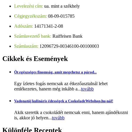
Levelezési cím:
ua. mint a székhely
Cégjegyzékszám:
08-09-015785
Adószám:
14171341-2-08
Számlavezető bank:
Raiffeisen Bank
Számlaszám:
12096729-00346100-00100003
Cikkek
és Események
Öt egészséges finomság, amit megehetsz a párod...
Egy ízletes fogás nemcsak az étkezőasztalnál lehet
emlékezetes, hanem még inkább a...
tovább
Vadonatúj kulináris édességek a CsokoladeWebshop.hu-nál!
Akik szeretik a csokoládét nemcsak enni, hanem ajándékozni
is, akkor jó helyen...
tovább
Különféle
Receptek