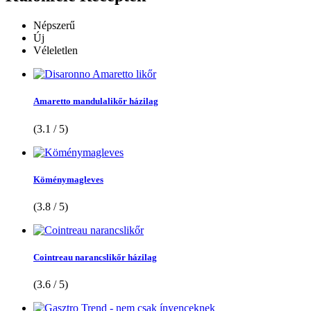
Népszerű
Új
Véleletlen
Amaretto mandulalikőr házilag
(3.1 / 5)
Köménymagleves
(3.8 / 5)
Cointreau narancslikőr házilag
(3.6 / 5)