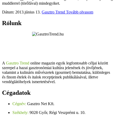
muddlerrel (törőfával) mindegyiket.
Dátum: 2013.június 13.
Gasztro Trend
Tovább olvasom
Rólunk
A
Gasztro Trend
online magazin egyik legfontosabb céljai között
szerepel a hazai gasztronómiai kultúra jelenének és jövőjének,
valamint a kulináris művészetek (gourmet) bemutatása, különleges
és finom ételek és italok receptjeinek publikálásával, illetve
vendéglátóhelyek ismertetésével.
Cégadatok
Cégnév:
Gasztro Net Kft.
Székhely:
9028 Győr, Régi Veszprémi u. 10.