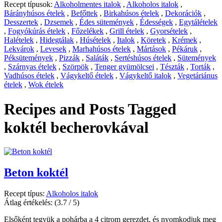
Recept típusok:
Alkoholmentes italok
,
Alkoholos italok
,
Bárányhúsos ételek
,
Befőttek
,
Birkahúsos ételek
,
Dekorációk
,
Desszertek
,
Dzsemek
,
Édes sütemények
,
Édességek
,
Egytálételek
,
Fogyókúrás ételek
,
Főzelékek
,
Grill ételek
,
Gyorsételek
,
Halételek
,
Hidegtálak
,
Húsételek
,
Italok
,
Köretek
,
Krémek
,
Lekvárok
,
Levesek
,
Marhahúsos ételek
,
Mártások
,
Pékáruk
,
Péksütemények
,
Pizzák
,
Saláták
,
Sertéshúsos ételek
,
Sütemények
,
Szárnyas ételek
,
Szörpök
,
Tenger gyümölcsei
,
Tészták
,
Torták
,
Vadhúsos ételek
,
Vágykeltő ételek
,
Vágykeltő italok
,
Vegetáriánus
ételek
,
Wok ételek
Recipes and Posts Tagged
koktél becherovkával
Beton koktél
Recept típus:
Alkoholos italok
Átlag értékelés:
(3.7 / 5)
Elsőként tegyük a pohárba a 4 citrom gerezdet, és nyomkodjuk meg