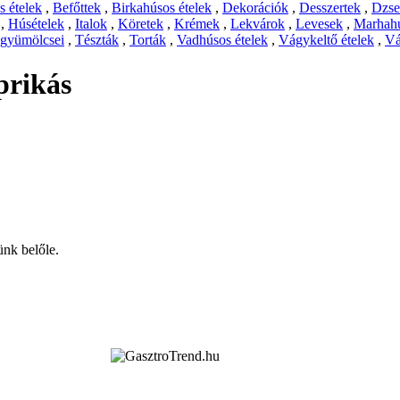
 ételek
,
Befőttek
,
Birkahúsos ételek
,
Dekorációk
,
Desszertek
,
Dzs
,
Húsételek
,
Italok
,
Köretek
,
Krémek
,
Lekvárok
,
Levesek
,
Marhahú
 gyümölcsei
,
Tészták
,
Torták
,
Vadhúsos ételek
,
Vágykeltő ételek
,
Vá
prikás
ünk belőle.