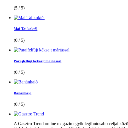
(5 / 5)
Mai Tai koktél
(0 / 5)
Parajfelfújt kéksajt mártással
(0 / 5)
Banánhajó
(0 / 5)
A Gasztro Trend online magazin egyik legfontosabb céljai közöt