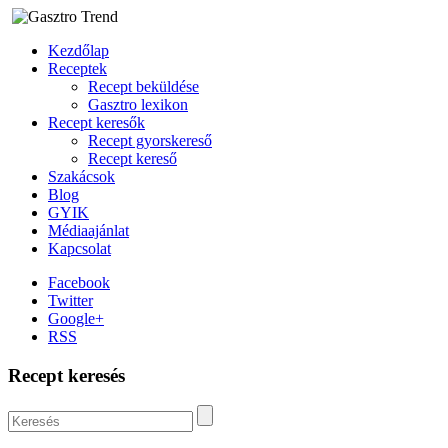
Kezdőlap
Receptek
Recept beküldése
Gasztro lexikon
Recept keresők
Recept gyorskereső
Recept kereső
Szakácsok
Blog
GYIK
Médiaajánlat
Kapcsolat
Facebook
Twitter
Google+
RSS
Recept keresés