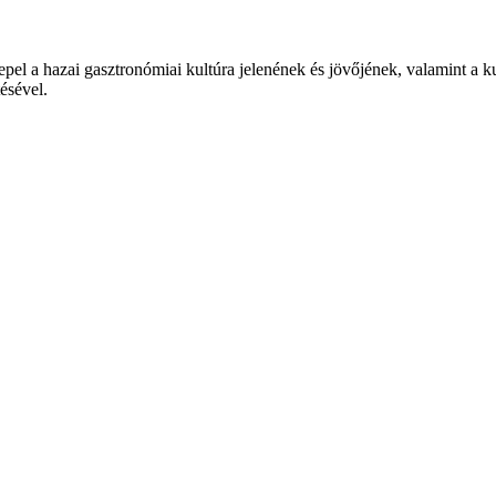
epel a hazai gasztronómiai kultúra jelenének és jövőjének, valamint a 
tésével.