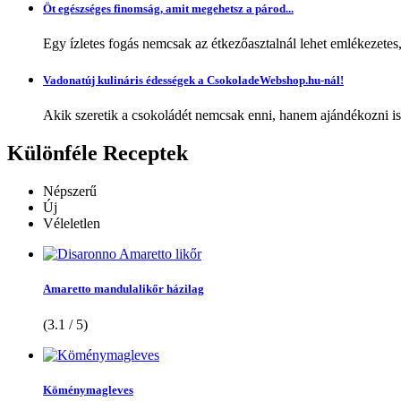
Öt egészséges finomság, amit megehetsz a párod...
Egy ízletes fogás nemcsak az étkezőasztalnál lehet emlékezetes
Vadonatúj kulináris édességek a CsokoladeWebshop.hu-nál!
Akik szeretik a csokoládét nemcsak enni, hanem ajándékozni is,
Különféle
Receptek
Népszerű
Új
Véleletlen
Amaretto mandulalikőr házilag
(3.1 / 5)
Köménymagleves