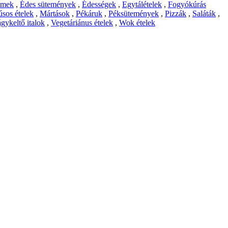
emek
,
Édes sütemények
,
Édességek
,
Egytálételek
,
Fogyókúrás
sos ételek
,
Mártások
,
Pékáruk
,
Péksütemények
,
Pizzák
,
Saláták
,
gykeltő italok
,
Vegetáriánus ételek
,
Wok ételek