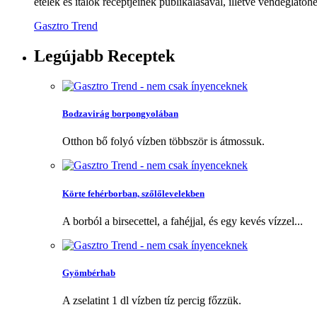
ételek és italok receptjeinek publikálásával, illetve vendéglátóhe
Gasztro Trend
Legújabb
Receptek
Bodzavirág borpongyolában
Otthon bő folyó vízben többször is átmossuk.
Körte fehérborban, szőlőlevelekben
A borból a birsecettel, a fahéjjal, és egy kevés vízzel...
Gyömbérhab
A zselatint 1 dl vízben tíz percig főzzük.