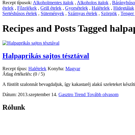
Recept típusok:
Alkoholmentes italok
,
Alkoholos italok
,
Bárányhúsos
ételek
,
Főzelékek
,
Grill ételek
,
Gyorsételek
,
Halételek
,
Hidegtálak
Sertéshúsos ételek
,
Sütemények
,
Szárnyas ételek
,
Szörpök
,
Tenger
Recipes and Posts Tagged
halpa
Halpaprikás sajtos tésztával
Recept típus:
Halételek
Konyha:
Magyar
Átlag értékelés:
(0 / 5)
A füstölt szalonnát bevagdaljuk, így kakastaréj alakú szeleteket készít
Dátum: 2013.szeptember 14.
Gasztro Trend
Tovább olvasom
Rólunk