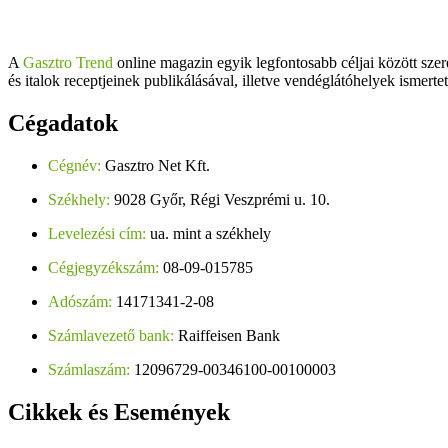
A
Gasztro Trend
online magazin egyik legfontosabb céljai között szer
és italok receptjeinek publikálásával, illetve vendéglátóhelyek ismerte
Cégadatok
Cégnév:
Gasztro Net Kft.
Székhely:
9028 Győr, Régi Veszprémi u. 10.
Levelezési cím:
ua. mint a székhely
Cégjegyzékszám:
08-09-015785
Adószám:
14171341-2-08
Számlavezető bank:
Raiffeisen Bank
Számlaszám:
12096729-00346100-00100003
Cikkek
és Események