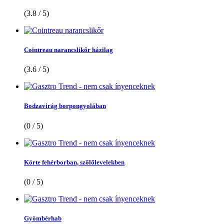
(3.8 / 5)
Cointreau narancslikőr házilag
(3.6 / 5)
Bodzavirág borpongyolában
(0 / 5)
Körte fehérborban, szőlőlevelekben
(0 / 5)
Gyömbérhab