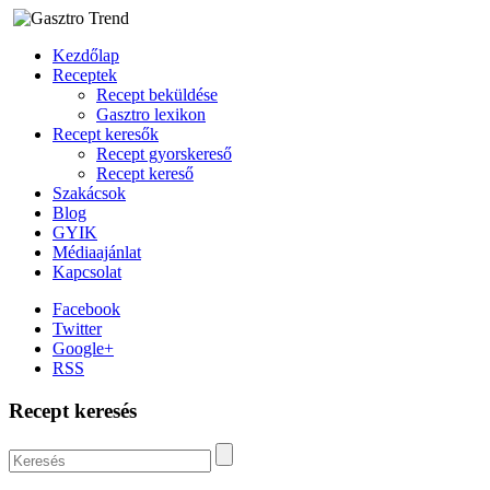
Kezdőlap
Receptek
Recept beküldése
Gasztro lexikon
Recept keresők
Recept gyorskereső
Recept kereső
Szakácsok
Blog
GYIK
Médiaajánlat
Kapcsolat
Facebook
Twitter
Google+
RSS
Recept keresés