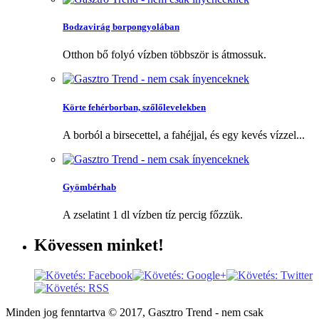
Bodzavirág borpongyolában
Otthon bő folyó vízben többször is átmossuk.
Körte fehérborban, szőlőlevelekben
A borból a birsecettel, a fahéjjal, és egy kevés vízzel...
Gyömbérhab
A zselatint 1 dl vízben tíz percig főzzük.
Kövessen
minket!
Minden jog fenntartva © 2017, Gasztro Trend - nem csak