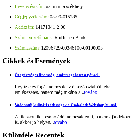
Levelezési cím:
ua. mint a székhely
Cégjegyzékszám:
08-09-015785
Adószám:
14171341-2-08
Számlavezető bank:
Raiffeisen Bank
Számlaszám:
12096729-00346100-00100003
Cikkek
és Események
Öt egészséges finomság, amit megehetsz a párod...
Egy ízletes fogás nemcsak az étkezőasztalnál lehet
emlékezetes, hanem még inkább a...
tovább
Vadonatúj kulináris édességek a CsokoladeWebshop.hu-nál!
Akik szeretik a csokoládét nemcsak enni, hanem ajándékozni
is, akkor jó helyen...
tovább
Különféle
Receptek