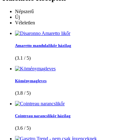
Népszerű
Új
Véleletlen
Amaretto mandulalikőr házilag
(3.1 / 5)
Köménymagleves
(3.8 / 5)
Cointreau narancslikőr házilag
(3.6 / 5)