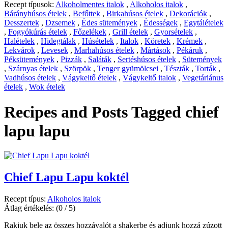
Recept típusok:
Alkoholmentes italok
,
Alkoholos italok
,
Bárányhúsos ételek
,
Befőttek
,
Birkahúsos ételek
,
Dekorációk
,
Desszertek
,
Dzsemek
,
Édes sütemények
,
Édességek
,
Egytálételek
,
Fogyókúrás ételek
,
Főzelékek
,
Grill ételek
,
Gyorsételek
,
Halételek
,
Hidegtálak
,
Húsételek
,
Italok
,
Köretek
,
Krémek
,
Lekvárok
,
Levesek
,
Marhahúsos ételek
,
Mártások
,
Pékáruk
,
Péksütemények
,
Pizzák
,
Saláták
,
Sertéshúsos ételek
,
Sütemények
,
Szárnyas ételek
,
Szörpök
,
Tenger gyümölcsei
,
Tészták
,
Torták
,
Vadhúsos ételek
,
Vágykeltő ételek
,
Vágykeltő italok
,
Vegetáriánus
ételek
,
Wok ételek
Recipes and Posts Tagged
chief
lapu lapu
Chief Lapu Lapu koktél
Recept típus:
Alkoholos italok
Átlag értékelés:
(0 / 5)
Rakjuk bele az összes hozzávalót a shakerbe és adjunk hozzá zúzott