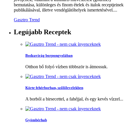
bemutatása, különleges és finom ételek és italok receptjeinek
publikálásával, illetve vendéglátóhelyek ismertetésével....
Gasztro Trend
Legújabb
Receptek
Bodzavirág borpongyolában
Otthon bő folyó vízben többször is átmossuk.
Körte fehérborban, szőlőlevelekben
A borból a birsecettel, a fahéjjal, és egy kevés vízzel...
Gyömbérhab