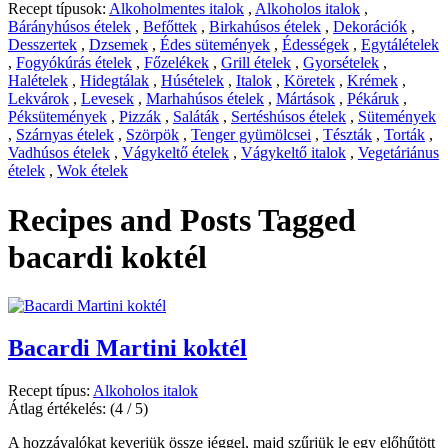
Recept típusok:
Alkoholmentes italok
,
Alkoholos italok
,
Bárányhúsos ételek
,
Befőttek
,
Birkahúsos ételek
,
Dekorációk
,
Desszertek
,
Dzsemek
,
Édes sütemények
,
Édességek
,
Egytálételek
,
Fogyókúrás ételek
,
Főzelékek
,
Grill ételek
,
Gyorsételek
,
Halételek
,
Hidegtálak
,
Húsételek
,
Italok
,
Köretek
,
Krémek
,
Lekvárok
,
Levesek
,
Marhahúsos ételek
,
Mártások
,
Pékáruk
,
Péksütemények
,
Pizzák
,
Saláták
,
Sertéshúsos ételek
,
Sütemények
,
Szárnyas ételek
,
Szörpök
,
Tenger gyümölcsei
,
Tészták
,
Torták
,
Vadhúsos ételek
,
Vágykeltő ételek
,
Vágykeltő italok
,
Vegetáriánus
ételek
,
Wok ételek
Recipes and Posts Tagged
bacardi koktél
Bacardi Martini koktél
Recept típus:
Alkoholos italok
Átlag értékelés:
(4 / 5)
A hozzávalókat keverjük össze jéggel, majd szűrjük le egy előhűtött