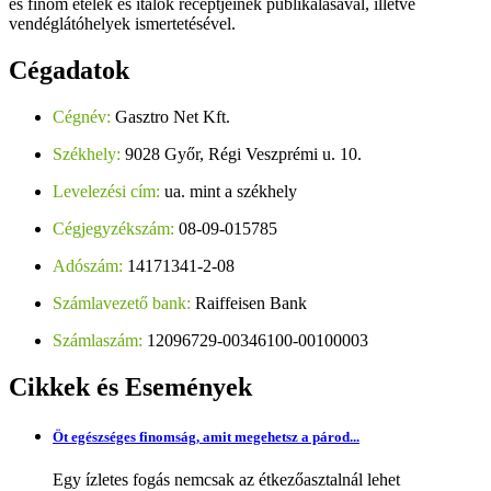
és finom ételek és italok receptjeinek publikálásával, illetve
vendéglátóhelyek ismertetésével.
Cégadatok
Cégnév:
Gasztro Net Kft.
Székhely:
9028 Győr, Régi Veszprémi u. 10.
Levelezési cím:
ua. mint a székhely
Cégjegyzékszám:
08-09-015785
Adószám:
14171341-2-08
Számlavezető bank:
Raiffeisen Bank
Számlaszám:
12096729-00346100-00100003
Cikkek
és Események
Öt egészséges finomság, amit megehetsz a párod...
Egy ízletes fogás nemcsak az étkezőasztalnál lehet