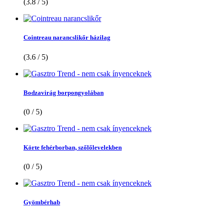
(3.8 / 5)
Cointreau narancslikőr házilag
(3.6 / 5)
Bodzavirág borpongyolában
(0 / 5)
Körte fehérborban, szőlőlevelekben
(0 / 5)
Gyömbérhab