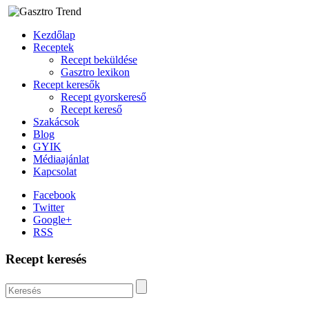
Kezdőlap
Receptek
Recept beküldése
Gasztro lexikon
Recept keresők
Recept gyorskereső
Recept kereső
Szakácsok
Blog
GYIK
Médiaajánlat
Kapcsolat
Facebook
Twitter
Google+
RSS
Recept keresés