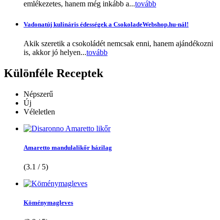
emlékezetes, hanem még inkább a...
tovább
Vadonatúj kulináris édességek a CsokoladeWebshop.hu-nál!
Akik szeretik a csokoládét nemcsak enni, hanem ajándékozni
is, akkor jó helyen...
tovább
Különféle
Receptek
Népszerű
Új
Véleletlen
Amaretto mandulalikőr házilag
(3.1 / 5)
Köménymagleves