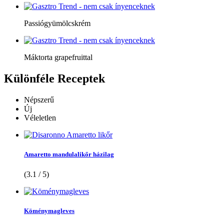
Passiógyümölcskrém
Máktorta grapefruittal
Különféle
Receptek
Népszerű
Új
Véleletlen
Amaretto mandulalikőr házilag
(3.1 / 5)
Köménymagleves