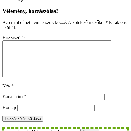
Vélemény, hozzászólás?
Az email címet nem tesszük közzé.
A kötelező mezőket
*
karakterrel
jelöljük.
Hozzászólás
Név
*
E-mail cím
*
Honlap