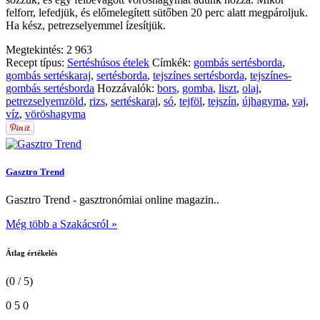
felforr, lefedjük, és előmelegített sütőben 20 perc alatt megpároljuk.
Ha kész, petrezselyemmel ízesítjük.
Megtekintés:
2 963
Recept típus:
Sertéshúsos ételek
Címkék:
gombás sertésborda
,
gombás sertéskaraj
,
sertésborda
,
tejszínes sertésborda
,
tejszínes-
gombás sertésborda
Hozzávalók:
bors
,
gomba
,
liszt
,
olaj
,
petrezselyemzöld
,
rizs
,
sertéskaraj
,
só
,
tejföl
,
tejszín
,
újhagyma
,
vaj
,
víz
,
vöröshagyma
Gasztro Trend
Gasztro Trend - gasztronómiai online magazin..
Még több a Szakácsról »
Átlag értékelés
(0 / 5)
0
5
0