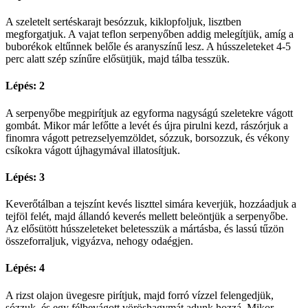
A szeletelt sertéskarajt besózzuk, kiklopfoljuk, lisztben
megforgatjuk. A vajat teflon serpenyőben addig melegítjük, amíg a
buborékok eltűnnek belőle és aranyszínű lesz. A hússzeleteket 4-5
perc alatt szép színűre elősütjük, majd tálba tesszük.
Lépés: 2
A serpenyőbe megpirítjuk az egyforma nagyságú szeletekre vágott
gombát. Mikor már lefőtte a levét és újra pirulni kezd, rászórjuk a
finomra vágott petrezselyemzöldet, sózzuk, borsozzuk, és vékony
csíkokra vágott újhagymával illatosítjuk.
Lépés: 3
Keverőtálban a tejszínt kevés liszttel simára keverjük, hozzáadjuk a
tejföl felét, majd állandó keverés mellett beleöntjük a serpenyőbe.
Az elősütött hússzeleteket beletesszük a mártásba, és lassú tűzön
összeforraljuk, vigyázva, nehogy odaégjen.
Lépés: 4
A rizst olajon üvegesre pirítjuk, majd forró vízzel felengedjük,
sózzuk, és egy félbevágott vöröshagymát adunk hozzá. Mikor