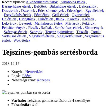
Recept típusok:
Alkoholmentes italok
,
Alkoholos italok
,
Bárányhúsos ételek
,
Befőttek
,
Birkahúsos ételek
,
Dekorációk
,
Desszertek
,
Dzsemek
,
Édes sütemények
,
Édességek
,
Egytálételek
,
Fogyókúrás ételek
,
Főzelékek
,
Grill ételek
,
Gyorsételek
,
Halételek
,
Hidegtálak
,
Húsételek
,
Italok
,
Köretek
,
Krémek
,
Lekvárok
,
Levesek
,
Marhahúsos ételek
,
Mártások
,
Pékáruk
,
Péksütemények
,
Pizzák
,
Saláták
,
Sertéshúsos ételek
,
Sütemények
,
Szárnyas ételek
,
Szörpök
,
Tenger gyümölcsei
,
Tészták
,
Torták
,
Vadhúsos ételek
,
Vágykeltő ételek
,
Vágykeltő italok
,
Vegetáriánus
ételek
,
Wok ételek
Tejszínes-gombás sertésborda
2013-12-17
Konyha:
Nemzetközi
Fogás:
Főétel
Nehézségi szint:
Közepes
Várható:
Tejszínes-gombás sertésborda 4 személyre
Felszolgálás:
4 fő