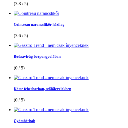
(3.8 / 5)
Cointreau narancslikőr házilag
(3.6 / 5)
Bodzavirág borpongyolában
(0 / 5)
Körte fehérborban, szőlőlevelekben
(0 / 5)
Gyömbérhab