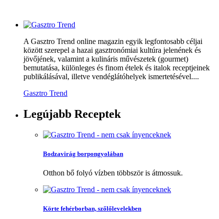
A Gasztro Trend online magazin egyik legfontosabb céljai
között szerepel a hazai gasztronómiai kultúra jelenének és
jövőjének, valamint a kulináris művészetek (gourmet)
bemutatása, különleges és finom ételek és italok receptjeinek
publikálásával, illetve vendéglátóhelyek ismertetésével....
Gasztro Trend
Legújabb
Receptek
Bodzavirág borpongyolában
Otthon bő folyó vízben többször is átmossuk.
Körte fehérborban, szőlőlevelekben