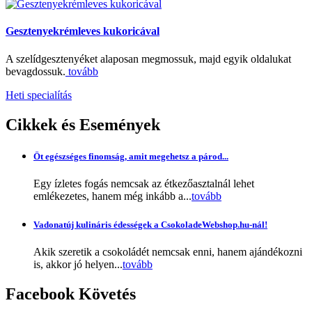
Gesztenyekrémleves kukoricával
A szelídgesztenyéket alaposan megmossuk, majd egyik oldalukat
bevagdossuk.
tovább
Heti specialítás
Cikkek
és Események
Öt egészséges finomság, amit megehetsz a párod...
Egy ízletes fogás nemcsak az étkezőasztalnál lehet
emlékezetes, hanem még inkább a...
tovább
Vadonatúj kulináris édességek a CsokoladeWebshop.hu-nál!
Akik szeretik a csokoládét nemcsak enni, hanem ajándékozni
is, akkor jó helyen...
tovább
Facebook
Követés