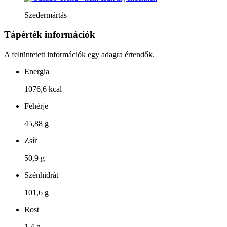
Szedermártás
Tápérték információk
A feltüntetett információk egy adagra értendők.
Energia
1076,6 kcal
Fehérje
45,88 g
Zsír
50,9 g
Szénhidrát
101,6 g
Rost
1,4 g