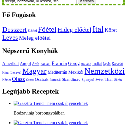
Keresés
Fő
Fogások
Ital
Főétel
Desszert
Hideg előétel
Köret
Előétel
Leves
Meleg előétel
Népszerű
Konyhák
Francia
Amerikai
Görög
Angol
Indiai
Arab
Japán
Kanadai
Balkáni
Holland
Nemzetközi
Magyar
Mediterrán
Mexikói
Kínai
Lengyel
Olasz
Skandináv
Thai
Osztrák
Spanyol
Német
Orosz
Portugál
Svájci
Ukrán
Legújabb
Receptek
Bodzavirág borpongyolában