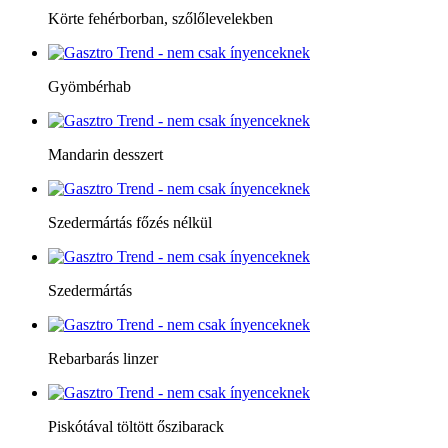
Körte fehérborban, szőlőlevelekben
Gyömbérhab
Mandarin desszert
Szedermártás főzés nélkül
Szedermártás
Rebarbarás linzer
Piskótával töltött őszibarack