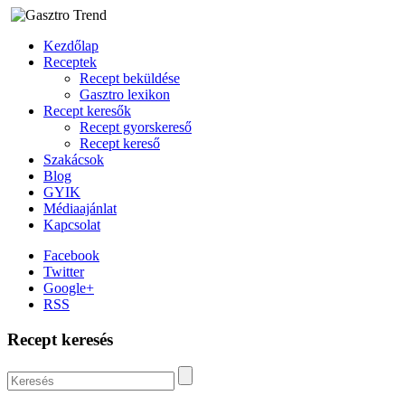
Kezdőlap
Receptek
Recept beküldése
Gasztro lexikon
Recept keresők
Recept gyorskereső
Recept kereső
Szakácsok
Blog
GYIK
Médiaajánlat
Kapcsolat
Facebook
Twitter
Google+
RSS
Recept keresés