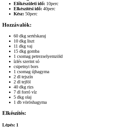
Előkészületi idő:
10perc
Elkészítési idő:
40perc
Kész:
50perc
Hozzávalók:
60 dkg sertéskaraj
10 dkg liszt
11 dkg vaj
15 dkg gomba
1 csomag petrezselyemzöld
ízlés szerint só
csipetnyi bors
1 csomag újhagyma
2 dl tejszín
2 dl tejföl
40 dkg rizs
7 dl forró víz
5 dkg olaj
1 db vöröshagyma
Elkészítés:
Lépés: 1