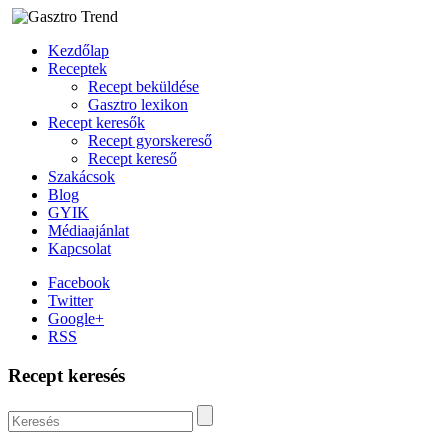
Kezdőlap
Receptek
Recept beküldése
Gasztro lexikon
Recept keresők
Recept gyorskereső
Recept kereső
Szakácsok
Blog
GYIK
Médiaajánlat
Kapcsolat
Facebook
Twitter
Google+
RSS
Recept keresés