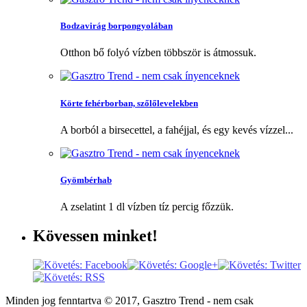
Bodzavirág borpongyolában
Otthon bő folyó vízben többször is átmossuk.
Körte fehérborban, szőlőlevelekben
A borból a birsecettel, a fahéjjal, és egy kevés vízzel...
Gyömbérhab
A zselatint 1 dl vízben tíz percig főzzük.
Kövessen
minket!
Minden jog fenntartva © 2017, Gasztro Trend - nem csak