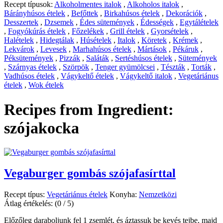
Recept típusok:
Alkoholmentes italok
,
Alkoholos italok
,
Bárányhúsos ételek
,
Befőttek
,
Birkahúsos ételek
,
Dekorációk
,
Desszertek
,
Dzsemek
,
Édes sütemények
,
Édességek
,
Egytálételek
,
Fogyókúrás ételek
,
Főzelékek
,
Grill ételek
,
Gyorsételek
,
Halételek
,
Hidegtálak
,
Húsételek
,
Italok
,
Köretek
,
Krémek
,
Lekvárok
,
Levesek
,
Marhahúsos ételek
,
Mártások
,
Pékáruk
,
Péksütemények
,
Pizzák
,
Saláták
,
Sertéshúsos ételek
,
Sütemények
,
Szárnyas ételek
,
Szörpök
,
Tenger gyümölcsei
,
Tészták
,
Torták
,
Vadhúsos ételek
,
Vágykeltő ételek
,
Vágykeltő italok
,
Vegetáriánus
ételek
,
Wok ételek
Recipes from Ingredient:
szójakocka
Vegaburger gombás szójafasírttal
Recept típus:
Vegetáriánus ételek
Konyha:
Nemzetközi
Átlag értékelés:
(0 / 5)
Előzőleg daraboljunk fel 1 zsemlét, és áztassuk be kevés tejbe, majd