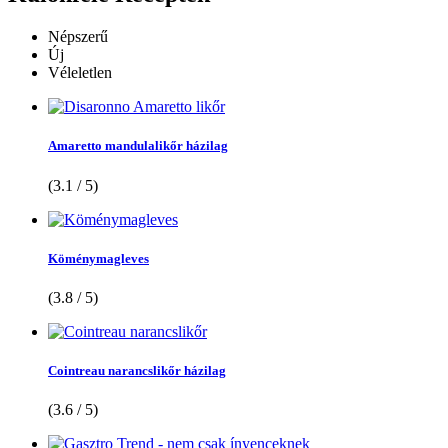
Népszerű
Új
Véleletlen
Amaretto mandulalikőr házilag
(3.1 / 5)
Köménymagleves
(3.8 / 5)
Cointreau narancslikőr házilag
(3.6 / 5)