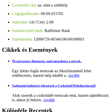
Levelezési cím:
ua. mint a székhely
Cégjegyzékszám:
08-09-015785
Adószám:
14171341-2-08
Számlavezető bank:
Raiffeisen Bank
Számlaszám:
12096729-00346100-00100003
Cikkek
és Események
Öt egészséges finomság, amit megehetsz a párod...
Egy ízletes fogás nemcsak az étkezőasztalnál lehet
emlékezetes, hanem még inkább a...
tovább
Vadonatúj kulináris édességek a CsokoladeWebshop.hu-nál!
Akik szeretik a csokoládét nemcsak enni, hanem ajándékozni
is, akkor jó helyen...
tovább
Különféle
Receptek