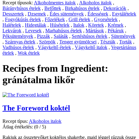
Recept típusok:
Alkoholmentes italok
,
Alkoholos italok
,
Bárányhúsos ételek
,
Befőttek
,
Birkahúsos ételek
,
Dekorációk
,
Desszertek
,
Dzsemek
,
Édes sütemények
,
Édességek
,
Egytálételek
,
Fogyókúrás ételek
,
Főzelékek
,
Grill ételek
,
Gyorsételek
,
Halételek
,
Hidegtálak
,
Húsételek
,
Italok
,
Köretek
,
Krémek
,
Lekvárok
,
Levesek
,
Marhahúsos ételek
,
Mártások
,
Pékáruk
,
Péksütemények
,
Pizzák
,
Saláták
,
Sertéshúsos ételek
,
Sütemények
,
Szárnyas ételek
,
Szörpök
,
Tenger gyümölcsei
,
Tészták
,
Torták
,
Vadhúsos ételek
,
Vágykeltő ételek
,
Vágykeltő italok
,
Vegetáriánus
ételek
,
Wok ételek
Recipes from Ingredient:
gránátalma likőr
The Foreword koktél
Recept típus:
Alkoholos italok
Átlag értékelés:
(0 / 5)
Rakjuk az összetevőket koktélos shakerbe, majd jéggel rázzuk össze