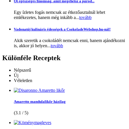
Öt egészséges finomság, amit megehetsz a párod...
Egy ízletes fogás nemcsak az étkezőasztalnál lehet
emlékezetes, hanem még inkább a...
tovább
Vadonatúj kulináris édességek a CsokoladeWebshop.hu-nál!
Akik szeretik a csokoládét nemcsak enni, hanem ajándékozni
is, akkor jó helyen...
tovább
Különféle
Receptek
Népszerű
Új
Véleletlen
Amaretto mandulalikőr házilag
(3.1 / 5)