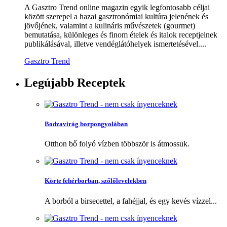
A Gasztro Trend online magazin egyik legfontosabb céljai
között szerepel a hazai gasztronómiai kultúra jelenének és
jövőjének, valamint a kulináris művészetek (gourmet)
bemutatása, különleges és finom ételek és italok receptjeinek
publikálásával, illetve vendéglátóhelyek ismertetésével....
Gasztro Trend
Legújabb
Receptek
Bodzavirág borpongyolában
Otthon bő folyó vízben többször is átmossuk.
Körte fehérborban, szőlőlevelekben
A borból a birsecettel, a fahéjjal, és egy kevés vízzel...