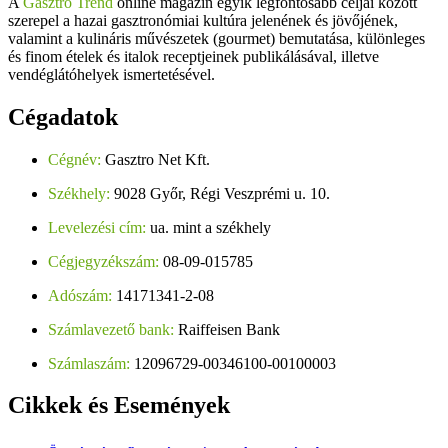
A
Gasztro Trend
online magazin egyik legfontosabb céljai között
szerepel a hazai gasztronómiai kultúra jelenének és jövőjének,
valamint a kulináris művészetek (gourmet) bemutatása, különleges
és finom ételek és italok receptjeinek publikálásával, illetve
vendéglátóhelyek ismertetésével.
Cégadatok
Cégnév:
Gasztro Net Kft.
Székhely:
9028 Győr, Régi Veszprémi u. 10.
Levelezési cím:
ua. mint a székhely
Cégjegyzékszám:
08-09-015785
Adószám:
14171341-2-08
Számlavezető bank:
Raiffeisen Bank
Számlaszám:
12096729-00346100-00100003
Cikkek
és Események