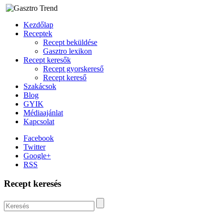
Kezdőlap
Receptek
Recept beküldése
Gasztro lexikon
Recept keresők
Recept gyorskereső
Recept kereső
Szakácsok
Blog
GYIK
Médiaajánlat
Kapcsolat
Facebook
Twitter
Google+
RSS
Recept keresés