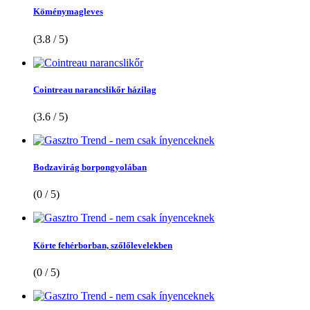
Köménymagleves
(3.8 / 5)
Cointreau narancslikőr házilag
(3.6 / 5)
Bodzavirág borpongyolában
(0 / 5)
Körte fehérborban, szőlőlevelekben
(0 / 5)