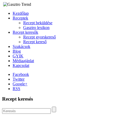
Kezdőlap
Receptek
Recept beküldése
Gasztro lexikon
Recept keresők
Recept gyorskereső
Recept kereső
Szakácsok
Blog
GYIK
Médiaajánlat
Kapcsolat
Facebook
Twitter
Google+
RSS
Recept keresés