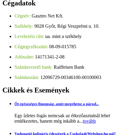
Cégadatok
Cégnév:
Gasztro Net Kft.
Székhely:
9028 Győr, Régi Veszprémi u. 10.
Levelezési cím:
ua. mint a székhely
Cégjegyzékszám:
08-09-015785
Adószám:
14171341-2-08
Számlavezető bank:
Raiffeisen Bank
Számlaszám:
12096729-00346100-00100003
Cikkek
és Események
Öt egészséges finomság, amit megehetsz a párod...
Egy ízletes fogás nemcsak az étkezőasztalnál lehet
emlékezetes, hanem még inkább a...
tovább
Vadonatúj kulináris édességek a CsokoladeWebshop.hu-nál!