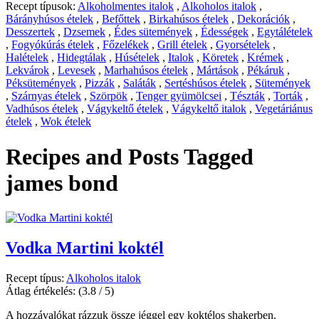
Recept típusok:
Alkoholmentes italok
,
Alkoholos italok
,
Bárányhúsos ételek
,
Befőttek
,
Birkahúsos ételek
,
Dekorációk
,
Desszertek
,
Dzsemek
,
Édes sütemények
,
Édességek
,
Egytálételek
,
Fogyókúrás ételek
,
Főzelékek
,
Grill ételek
,
Gyorsételek
,
Halételek
,
Hidegtálak
,
Húsételek
,
Italok
,
Köretek
,
Krémek
,
Lekvárok
,
Levesek
,
Marhahúsos ételek
,
Mártások
,
Pékáruk
,
Péksütemények
,
Pizzák
,
Saláták
,
Sertéshúsos ételek
,
Sütemények
,
Szárnyas ételek
,
Szörpök
,
Tenger gyümölcsei
,
Tészták
,
Torták
,
Vadhúsos ételek
,
Vágykeltő ételek
,
Vágykeltő italok
,
Vegetáriánus
ételek
,
Wok ételek
Recipes and Posts Tagged
james bond
Vodka Martini koktél
Recept típus:
Alkoholos italok
Átlag értékelés:
(3.8 / 5)
A hozzávalókat rázzuk össze jéggel egy koktélos shakerben.