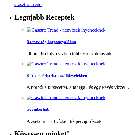
Gasztro Trend
Legújabb
Receptek
Bodzavirág borpongyolában
Otthon bő folyó vízben többször is átmossuk.
Körte fehérborban, szőlőlevelekben
A borból a birsecettel, a fahéjjal, és egy kevés vízzel...
Gyömbérhab
A zselatint 1 dl vízben tíz percig főzzük.
Kövessen
minket!