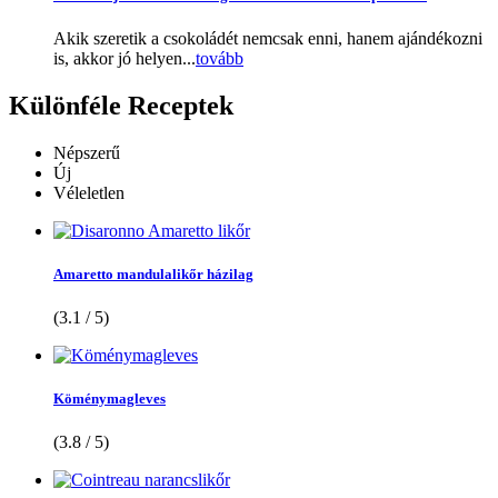
Akik szeretik a csokoládét nemcsak enni, hanem ajándékozni
is, akkor jó helyen...
tovább
Különféle
Receptek
Népszerű
Új
Véleletlen
Amaretto mandulalikőr házilag
(3.1 / 5)
Köménymagleves
(3.8 / 5)