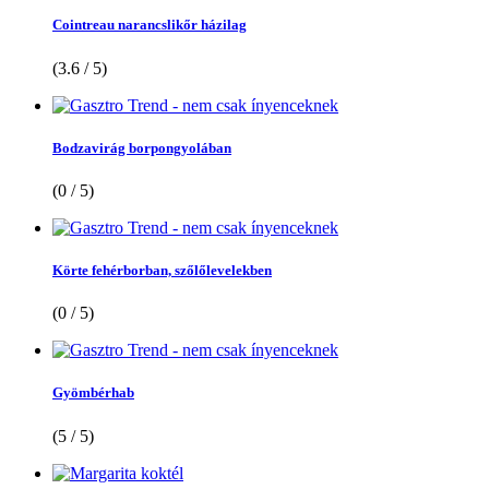
Cointreau narancslikőr házilag
(3.6 / 5)
Bodzavirág borpongyolában
(0 / 5)
Körte fehérborban, szőlőlevelekben
(0 / 5)
Gyömbérhab
(5 / 5)