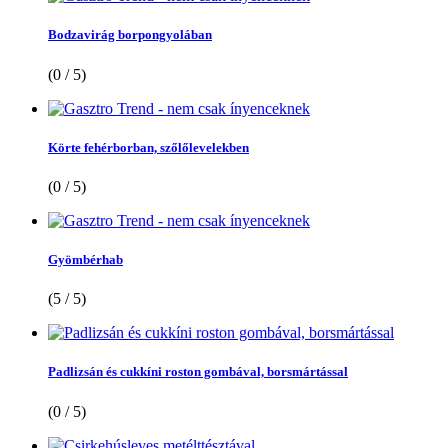
Bodzavirág borpongyolában
(0 / 5)
Körte fehérborban, szőlőlevelekben
(0 / 5)
Gyömbérhab
(5 / 5)
Padlizsán és cukkíni roston gombával, borsmártással
(0 / 5)