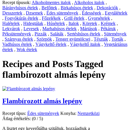
Recept típusok:
Alkoholmentes italok
,
Alkoholos italok
,
Bárányhúsos ételek
,
Befőttek
,
Birkahúsos ételek
,
Dekorációk
,
Desszertek
,
Dzsemek
,
Édes sütemények
,
Édességek
,
Egytálételek
,
Fogyókúrás ételek
,
Főzelékek
,
Grill ételek
,
Gyorsételek
,
Halételek
,
Hidegtálak
,
Húsételek
,
Italok
,
Köretek
,
Krémek
,
Lekvárok
,
Levesek
,
Marhahúsos ételek
,
Mártások
,
Pékáruk
,
Péksütemények
,
Pizzák
,
Saláták
,
Sertéshúsos ételek
,
Sütemények
,
Szárnyas ételek
,
Szörpök
,
Tenger gyümölcsei
,
Tészták
,
Torták
,
Vadhúsos ételek
,
Vágykeltő ételek
,
Vágykeltő italok
,
Vegetáriánus
ételek
,
Wok ételek
Recipes and Posts Tagged
flambírozott almás lepény
Flambírozott almás lepény
Recept típus:
Édes sütemények
Konyha:
Nemzetközi
Átlag értékelés:
(0 / 5)
A lisztet egy keverőtálba szitáljuk, hozzáadjuk a