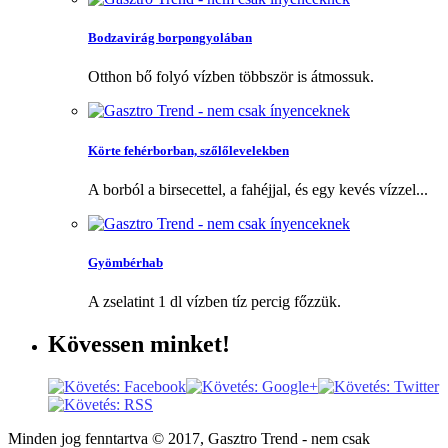
Bodzavirág borpongyolában
Otthon bő folyó vízben többször is átmossuk.
Körte fehérborban, szőlőlevelekben
A borból a birsecettel, a fahéjjal, és egy kevés vízzel...
Gyömbérhab
A zselatint 1 dl vízben tíz percig főzzük.
Kövessen
minket!
Minden jog fenntartva © 2017, Gasztro Trend - nem csak