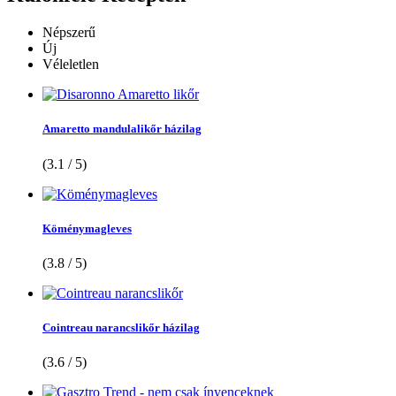
Népszerű
Új
Véleletlen
Amaretto mandulalikőr házilag
(3.1 / 5)
Köménymagleves
(3.8 / 5)
Cointreau narancslikőr házilag
(3.6 / 5)