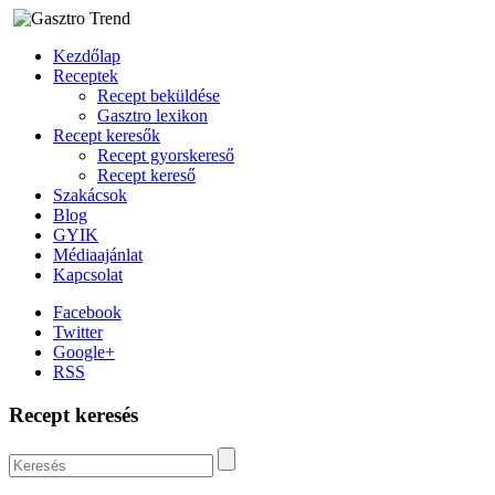
Kezdőlap
Receptek
Recept beküldése
Gasztro lexikon
Recept keresők
Recept gyorskereső
Recept kereső
Szakácsok
Blog
GYIK
Médiaajánlat
Kapcsolat
Facebook
Twitter
Google+
RSS
Recept keresés