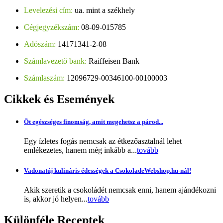
Levelezési cím:
ua. mint a székhely
Cégjegyzékszám:
08-09-015785
Adószám:
14171341-2-08
Számlavezető bank:
Raiffeisen Bank
Számlaszám:
12096729-00346100-00100003
Cikkek
és Események
Öt egészséges finomság, amit megehetsz a párod...
Egy ízletes fogás nemcsak az étkezőasztalnál lehet
emlékezetes, hanem még inkább a...
tovább
Vadonatúj kulináris édességek a CsokoladeWebshop.hu-nál!
Akik szeretik a csokoládét nemcsak enni, hanem ajándékozni
is, akkor jó helyen...
tovább
Különféle
Receptek